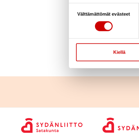
Julkaistu 2.5.2021
Suostumuksen valinta
Välttämättömät evästeet
Satakunnan Sydänpii
järjestävät yhdessä 
TEAMS:in välityksellä
Kiellä
jaksat? -webinaaris