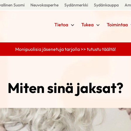
allinen Suomi
Neuvokasperhe
Sydänmerkki
Sydänkauppa
Amm
Tietoa
Tukea
Toimintaa
Monipuolisia jäsenetuja tarjolla >> tutustu täältä!
Miten sinä jaksat?