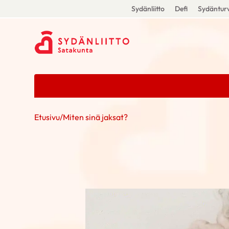
Sydänliitto
Defi
Sydänturv
Etusivu
/
Miten sinä jaksat?