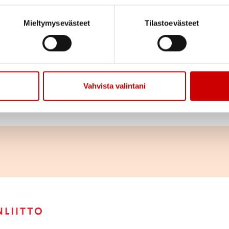
Jaa sivu
Jaa Whatsapp
Jaa Fa
Mieltymysevästeet
Tilastoevästeet
rin Kiertävä Sydänneuvola ja SPR Satakunnan piiri
hyvinvointia tukevan luentosarjan. Ensimmäinen tilai
 12.4. teemoilla uni ja mielen hyvinvointi. Seuraava
Vahvista valintani
sa 11.5. teemana on voimavarat.