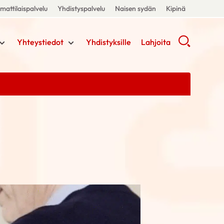
attilaispalvelu
Yhdistyspalvelu
Naisen sydän
Kipinä
Yhteystiedot
Yhdistyksille
Lahjoita