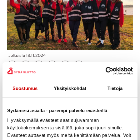
Julkaistu 18.11.2024
Jaa Whatsapp
Jaa Facebook
Jaa Twitter
Jaa Linkedin
Jaa Email
Jaa Print
Satakunnan ja Varsinais-Suomen Sydänpiiri ry:n
Suostumus
Yksityiskohdat
Tietoja
työntekijöiden työhyvinvointipäivän Amazing
Satakunta Race -kisa sisälsi uskomattomia
suorituksia sekä heittäytymistä ❤
Sydämesi asialla - parempi palvelu evästeillä
Kisa koostui kymmenestä erilaisesta tehtävästä, joita
Hyväksymällä evästeet saat sujuvamman
olivat muun muassa Satakunnan karhun luominen
käyttökokemuksen ja sisältöä, joka sopii juuri sinulle.
Evästeet auttavat myös meitä kehittämään palvelua. Voit
savesta, yrttien tunnistaminen, kukkien sidonta,