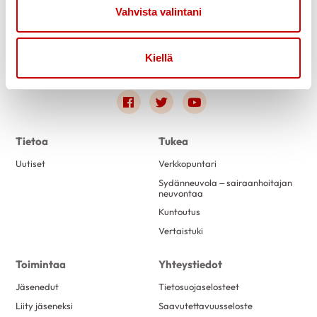
Vahvista valintani
Kiellä
Link to facebook
Link to twitter
Link to youtube
Tietoa
Tukea
Uutiset
Verkkopuntari
Sydänneuvola – sairaanhoitajan
neuvontaa
Kuntoutus
Vertaistuki
Toimintaa
Yhteystiedot
Jäsenedut
Tietosuojaselosteet
Liity jäseneksi
Saavutettavuusseloste