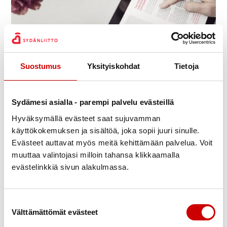
Julkaistu 10.5.2021
Päivitetty 24.5.2021
Suostumus
Yksityiskohdat
Tietoja
Jaa Whatsapp
Jaa Facebook
Jaa Twitter
Jaa Linkedin
Jaa Email
Jaa Print
Satakunnan Sydänpiiri palvelee jälleen Antinkadulla
Sydämesi asialla - parempi palvelu evästeillä
❤
Hyväksymällä evästeet saat sujuvamman
käyttökokemuksen ja sisältöä, joka sopii juuri sinulle.
Toimisto avoinna ma-to klo 9-15.
Evästeet auttavat myös meitä kehittämään palvelua. Voit
Sydänneuvola avoinna keskiviikkoisin klo 8-14
muuttaa valintojasi milloin tahansa klikkaamalla
ajanvarauksella.
evästelinkkiä sivun alakulmassa.
Ethän tule toimistolle/vastaanotolle sairaana.
Suostumuksen valinta
Tiedustelut ja ajanvaraukset:
Välttämättömät evästeet
Puh. 02 641 1406