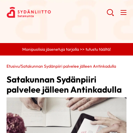
Monipuolisia jäsenetuja tarjolla >> tutustu täältä!
Etusivu
/
Satakunnan Sydänpiiri palvelee jälleen Antinkadulla
Satakunnan Sydänpiiri
palvelee jälleen Antinkadulla