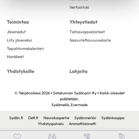
Vertaistuki
Toimintaa
Yhteystiedot
Jäsenedut
Tietosuojaselosteet
Liity jäseneksi
Saavutettavuusseloste
Tapahtumakalenteri
Hankkeet
Yhdistyksille
Lahjoita
© Tekijänoikeus 2026 • Satakunnan Sydänpiiri Ry • Kaikki oikeudet
pidätetään.
Sydämellä,
Evermade
Sydän.fi
Defi.fi
Neuvokasperhe
Sydänmerkki
Sydänkauppa
Yhdistyspalvelu
Ammattilaisnetti