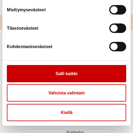
toimisto.satakunta@sydan.fi
Mieltymysevästeet
Tilastoevästeet
Kohdentamisevästeet
Salli kaikki
Link to facebook
Link to twitter
Link to youtube
Vahvista valintani
Tietoa
Tukea
Uutiset
Verkkopuntari
Kiellä
Sydänneuvola – sairaanhoitajan
neuvontaa
Kuntoutus