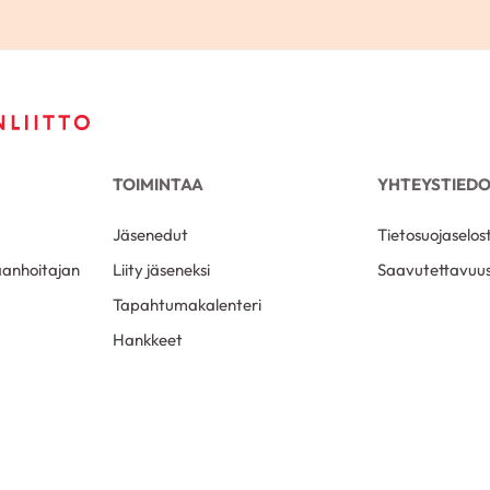
TOIMINTAA
YHTEYSTIED
Jäsenedut
Tietosuojaselos
aanhoitajan
Liity jäseneksi
Saavutettavuus
Tapahtumakalenteri
Hankkeet