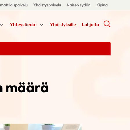
attilaispalvelu
Yhdistyspalvelu
Naisen sydän
Kipinä
Yhteystiedot
Yhdistyksille
Lahjoita
n määrä