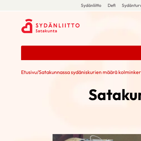
Sydänliitto
Defi
Sydänturv
Etusivu
/
Satakunnassa sydäniskurien määrä kolminker
Sataku