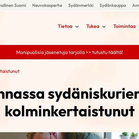
allinen Suomi
Neuvokasperhe
Sydänmerkki
Sydänkauppa
Amm
Tietoa
Tukea
Toimintaa
Monipuolisia jäsenetuja tarjolla >> tutustu täältä!
taistunut
nnassa sydäniskurie
kolminkertaistunut