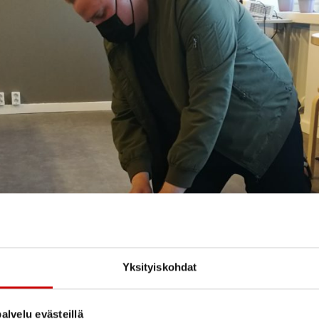
Yksityiskohdat
alvelu evästeillä