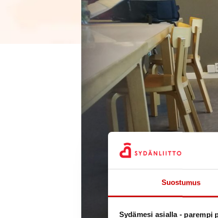
Suostumus
Sydämesi asialla - parempi p