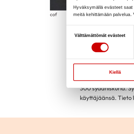
Hyväksymällä evästeet saat s
cof
meitä kehittämään palvelua. V
Suostumuksen valinta
Julkaistu 17.6.2021
Välttämättömät evästeet
Yle Porin toimittaja
väkeä sydäniskureihi
omat elvytystaidot.
Kiellä
miltei kolminkertaist
300 sydäniskuria. Sy
käyttäjäänsä. Tieto 