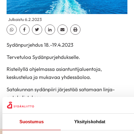
Julkaistu 6.2.2023
Jaa Whatsapp
Jaa Facebook
Jaa Twitter
Jaa Linkedin
Jaa Email
Jaa Print
Sydänpurjehdus 18.-19.4.2023
Tervetuloa Sydänpurjehdukselle.
Risteilyllä ohjelmassa asiantuntijaluentoja,
keskustelua ja mukavaa yhdessäoloa.
Satakunnan sydänpiiri järjestää satamaan linja-
autokuljetuksen.
Lisätietoja ja hinnat
linkistä.
https://sydan.fi/satakunta/tapahtuma/syd%C3
Suostumus
Yksityiskohdat