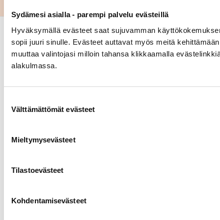
Sydämesi asialla - parempi palvelu evästeillä
Hyväksymällä evästeet saat sujuvamman käyttökokemuksen j
sopii juuri sinulle. Evästeet auttavat myös meitä kehittämään
muuttaa valintojasi milloin tahansa klikkaamalla evästelinkki
alakulmassa.
Suostumuksen valinta
Välttämättömät evästeet
Link to facebook
Link to twitter
Link to youtube
Tietoa
Tukea
Mieltymysevästeet
Uutiset
Verkkopuntari
Sydänneuvola – sairaanhoitajan
Tilastoevästeet
neuvontaa
Kuntoutus
Vertaistuki
Kohdentamisevästeet