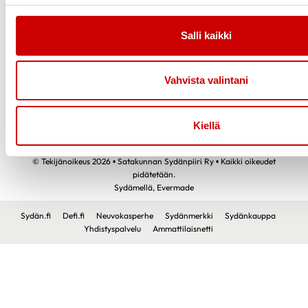
Toimintaa
Yhteystiedot
Jäsenedut
Tietosuojaselosteet
Salli kaikki
Liity jäseneksi
Saavutettavuusseloste
Tapahtumakalenteri
Vahvista valintani
Hankkeet
Yhdistyksille
Lahjoita
Kiellä
© Tekijänoikeus 2026 • Satakunnan Sydänpiiri Ry • Kaikki oikeudet
pidätetään.
Sydämellä,
Evermade
Sydän.fi
Defi.fi
Neuvokasperhe
Sydänmerkki
Sydänkauppa
Yhdistyspalvelu
Ammattilaisnetti