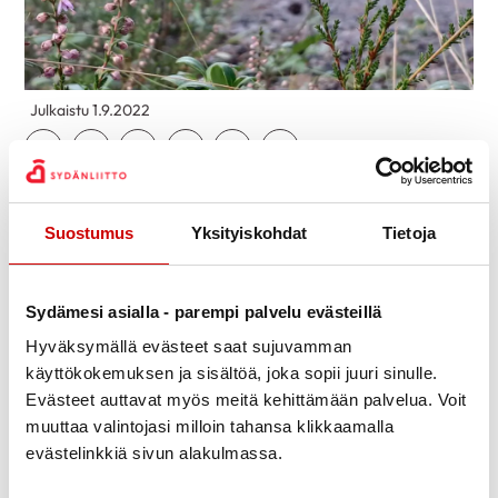
Julkaistu 1.9.2022
Jaa Whatsapp
Jaa Facebook
Jaa Twitter
Jaa Linkedin
Jaa Email
Jaa Print
Satakunnan sydänpiiri järjesti Meidän kylä-
sanoinkuvattu taiteen ja kulttuurin keinoin hanke
Suostumus
Yksityiskohdat
Tietoja
toimintaa 31.8. Lapin Ruonan kyläyhdistyksen
kylätalolla. Osallistujia saapui paikalle mukavat 5
Sydämesi asialla - parempi palvelu evästeillä
henkeä. Alkuun oli Powerpoint esitys Meidän kylä-
Hyväksymällä evästeet saat sujuvamman
hankkeesta ja vähän käytännön asiaa puhelimella
käyttökokemuksen ja sisältöä, joka sopii juuri sinulle.
valokuvaamisesta ja sitten päästiinkin havannoimaan
Evästeet auttavat myös meitä kehittämään palvelua. Voit
ja valokuvaamaan kylätalon ympäristöä.
muuttaa valintojasi milloin tahansa klikkaamalla
Tarkoituksena oli kuvata mieli avoinna ja uteliaana ja
evästelinkkiä sivun alakulmassa.
löytää uusia näkökulmia. Hanketta rahoittaa EU:n