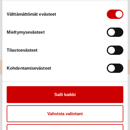
maaseuturahasto sekä Leader Ravakka.
Suostumuksen valinta
Lue lisää hankkeesta:
Meidän kylä.
Välttämättömät evästeet
Seuraavat valokuvaustyöpajat:
Mieltymysevästeet
Tiilivuoren kylä, Rauma 6.9. klo 17-19
Lapin Ruonan kylä 12.9. klo 17-19
Tilastoevästeet
Kohdentamisevästeet
Salli kaikki
Vahvista valintani
Link to facebook
Link to twitter
Link to youtube