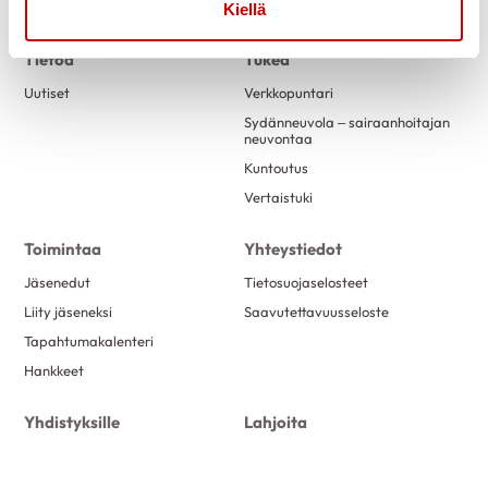
Kiellä
Tietoa
Tukea
Uutiset
Verkkopuntari
Sydänneuvola – sairaanhoitajan
neuvontaa
Kuntoutus
Vertaistuki
Toimintaa
Yhteystiedot
Jäsenedut
Tietosuojaselosteet
Liity jäseneksi
Saavutettavuusseloste
Tapahtumakalenteri
Hankkeet
Yhdistyksille
Lahjoita