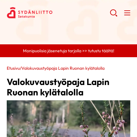
Monipuolisia jäsenetuja tarjolla >> tutustu täältä!
Etusivu
/
Valokuvaustyöpaja Lapin Ruonan kylätalolla
Valokuvaustyöpaja Lapin
Ruonan kylätalolla