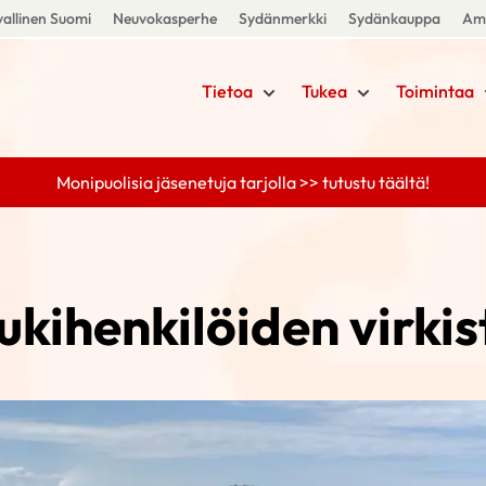
allinen Suomi
Neuvokasperhe
Sydänmerkki
Sydänkauppa
Amm
Tietoa
Tukea
Toimintaa
Monipuolisia jäsenetuja tarjolla >> tutustu täältä!
ukihenkilöiden virki