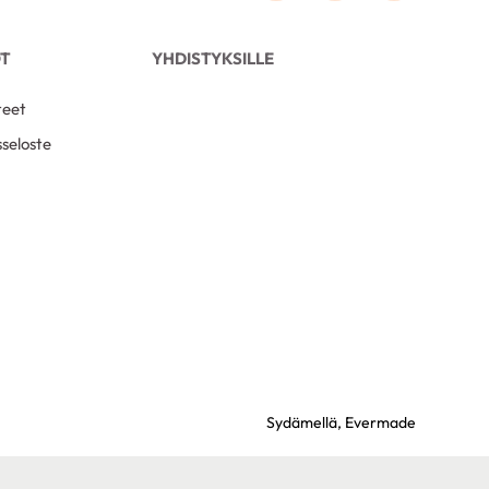
OT
YHDISTYKSILLE
teet
seloste
Sydämellä,
Evermade