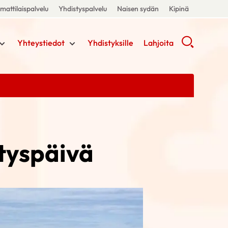
attilaispalvelu
Yhdistyspalvelu
Naisen sydän
Kipinä
Yhteystiedot
Yhdistyksille
Lahjoita
styspäivä