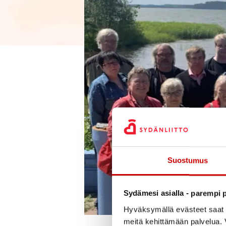
Suostumus
Sydämesi asialla - parempi p
Hyväksymällä evästeet saat s
meitä kehittämään palvelua. V