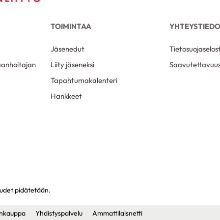
TOIMINTAA
YHTEYSTIED
Jäsenedut
Tietosuojaselos
aanhoitajan
Liity jäseneksi
Saavutettavuus
Tapahtumakalenteri
Hankkeet
eudet pidätetään.
nkauppa
Yhdistyspalvelu
Ammattilaisnetti