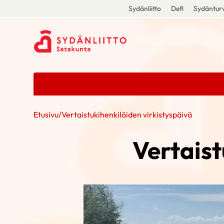
Sydänliitto
Defi
Sydänturv
Etusivu
/
Vertaistukihenkilöiden virkistyspäivä
Vertaist