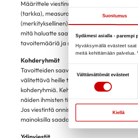
Määrittele viestinnälle muutama SMART-tav
(tarkka), measurable (mitattava), achievabl
Suostumus
(merkityksellinen) ja time-bound (aikataulute
mitä haluatte saavuttaa viestinnällä. Parasta 
Sydämesi asialla - parempi p
tavoitemääriä ja numeerisia mittareita sekä
Hyväksymällä evästeet saat s
meitä kehittämään palvelua. V
Kohderyhmät
Suostumuksen valinta
Tavoitteiden saavuttamiseksi on vaikutetta
Välttämättömät evästeet
välitettävä heille tietoa. Ihmiset tai ihmisry
kohderyhmiä. Kehen sinun täytyy vaikuttaa, 
näiden ihmisten tietävän, tekevän ja uskov
Jos viestintä onnistuu, kohderyhmä reagoi toi
Kiellä
mainoksilla saadaan vapaaehtoisia mukaan
Ydinviestit