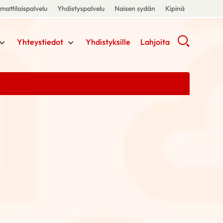
attilaispalvelu
Yhdistyspalvelu
Naisen sydän
Kipinä
Yhteystiedot
Yhdistyksille
Lahjoita