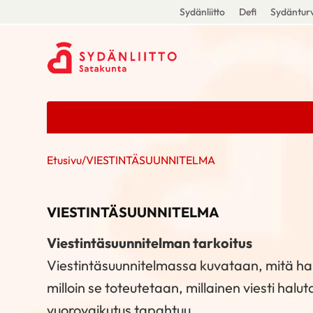
Sydänliitto
Defi
Sydänturv
Etusivu
/
VIESTINTÄSUUNNITELMA
VIESTINTÄSUUNNITELMA
Viestintäsuunnitelman tarkoitus
Viestintäsuunnitelmassa kuvataan, mitä hal
milloin se toteutetaan, millainen viesti halu
vuorovaikutus tapahtuu.