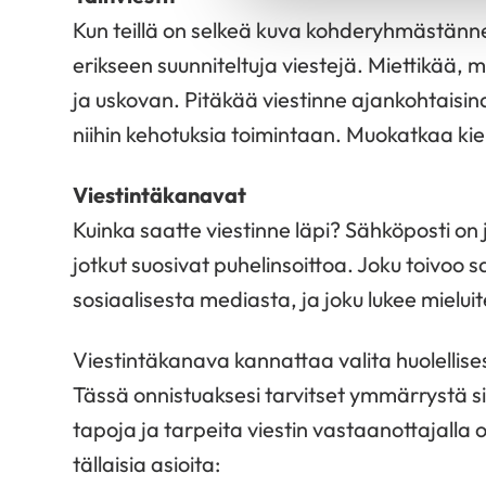
Kun teillä on selkeä kuva kohderyhmästänne,
erikseen suunniteltuja viestejä. Miettikää,
ja uskovan. Pitäkää viestinne ajankohtaisina
niihin kehotuksia toimintaan. Muokatkaa kieli
Viestintäkanavat
Kuinka saatte viestinne läpi? Sähköposti on j
jotkut suosivat puhelinsoittoa. Joku toivoo
sosiaalisesta mediasta, ja joku lukee mieluit
Viestintäkanava kannattaa valita huolellis
Tässä onnistuaksesi tarvitset ymmärrystä sii
tapoja ja tarpeita viestin vastaanottajalla 
tällaisia asioita: