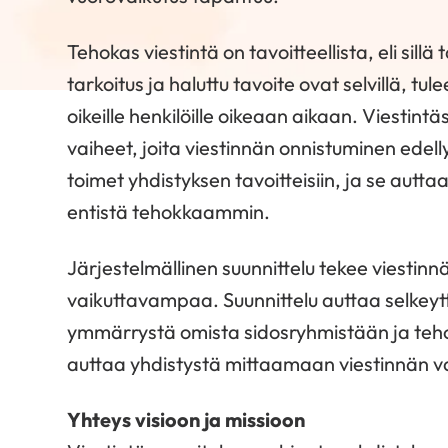
Tehokas viestintä on tavoitteellista, eli sill
tarkoitus ja haluttu tavoite ovat selvillä, tu
oikeille henkilöille oikeaan aikaan. Viesti
vaiheet, joita viestinnän onnistuminen edel
toimet yhdistyksen tavoitteisiin, ja se au
entistä tehokkaammin.
Järjestelmällinen suunnittelu tekee viesti
vaikuttavampaa. Suunnittelu auttaa selkey
ymmärrystä omista sidosryhmistään ja teh
auttaa yhdistystä mittaamaan viestinnän va
Yhteys visioon ja missioon