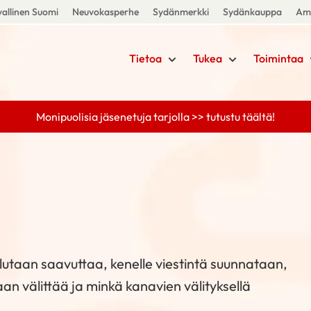
allinen Suomi
Neuvokasperhe
Sydänmerkki
Sydänkauppa
Amm
Tietoa
Tukea
Toimintaa
Monipuolisia jäsenetuja tarjolla >> tutustu täältä!
utaan saavuttaa, kenelle viestintä suunnataan,
taan välittää ja minkä kanavien välityksellä