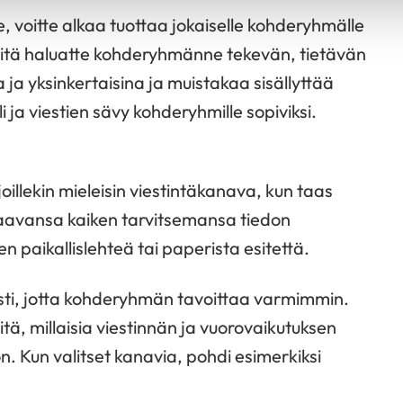
 voitte alkaa tuottaa jokaiselle kohderyhmälle
 mitä haluatte kohderyhmänne tekevän, tietävän
 ja yksinkertaisina ja muistakaa sisällyttää
 ja viestien sävy kohderyhmille sopiviksi.
oillekin mieleisin viestintäkanava, kun taas
 saavansa kaiken tarvitsemansa tiedon
en paikallislehteä tai paperista esitettä.
esti, jotta kohderyhmän tavoittaa varmimmin.
tä, millaisia viestinnän ja vuorovaikutuksen
on. Kun valitset kanavia, pohdi esimerkiksi