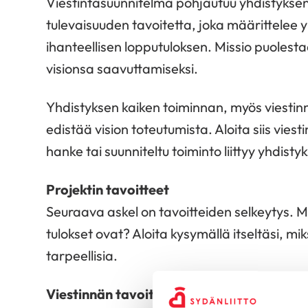
Viestintäsuunnitelma pohjautuu yhdistyksen 
tulevaisuuden tavoitetta, joka määrittelee 
ihanteellisen lopputuloksen. Missio puolesta
visionsa saavuttamiseksi.
Yhdistyksen kaiken toiminnan, myös viestinn
edistää vision toteutumista. Aloita siis vies
hanke tai suunniteltu toiminto liittyy yhdisty
Projektin tavoitteet
Seuraava askel on tavoitteiden selkeytys. Mi
tulokset ovat? Aloita kysymällä itseltäsi, mi
tarpeellisia.
Viestinnän tavoitteet