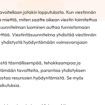
ä tavoitellaan jotakin lopputulosta. Kun viestinnän
lee miettiä, miten saatte oikean viestin toimitettua
ntäsuunnitelman luominen auttaa tunnistamaan
lyttää. Viestintäsuunnitelma yhdistää viestinnän
ttaa yhdistystä hyödyntämään voimavarojaan
nnästä täsmällisempää, tehokkaampaa ja
ttämään tavoitteita, parantaa yhdistyksen
ostaa resurssien hyödyntämistä. Se myös
ikutuksia.