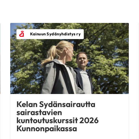
Kainuun Sydänyhdistys ry
Kelan Sydänsairautta
sairastavien
kuntoutuskurssit 2026
Kunnonpaikassa