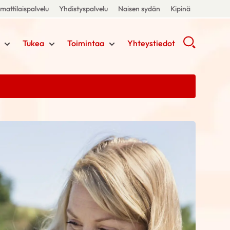
attilaispalvelu
Yhdistyspalvelu
Naisen sydän
Kipinä
Tukea
Toimintaa
Yhteystiedot