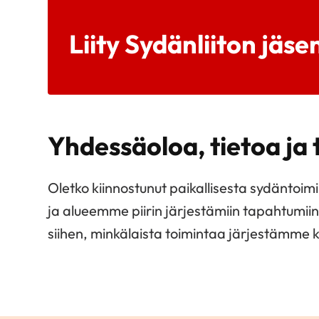
Liity Sydänliiton jäse
Yhdessäoloa, tietoa ja
Oletko kiinnostunut paikallisesta sydäntoi
ja alueemme piirin järjestämiin tapahtumii
siihen, minkälaista toimintaa järjestämme kai