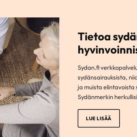
Tietoa sydä
hyvinvoinni
Sydan.fi verkkopalvel
sydänsairauksista, nii
ja muista elintavoista
Sydänmerkin herkullisi
LUE LISÄÄ