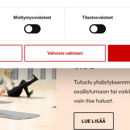
Mieltymysevästeet
Tilastoevästeet
Innostavaa 
Vahvista valintani
oloa
Tutustu yhdistyksemm
osallistumaan tai vai
vain itse haluat.
LUE LISÄÄ