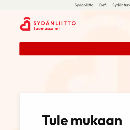
Sydänliitto
Defi
Sydänturv
Tule mukaan