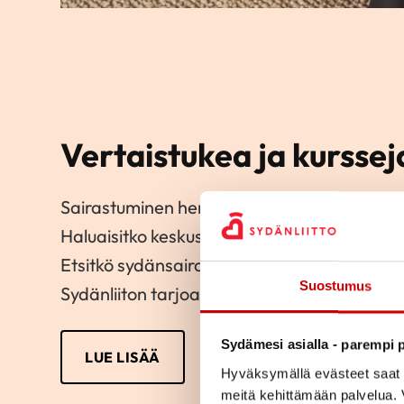
Vertaistukea ja kurssej
Sairastuminen herättää usein monia huolia 
Haluaisitko keskustella koulutetun vertaistu
Etsitkö sydänsairastuneille tarkoitettuja kur
Suostumus
Sydänliiton tarjoamaan tukeen sairastuneill
Sydämesi asialla - parempi p
LUE LISÄÄ
Hyväksymällä evästeet saat s
meitä kehittämään palvelua. V