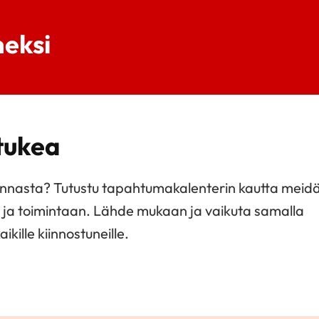
neksi
 tukea
minnasta? Tutustu tapahtumakalenterin kautta meid
n ja toimintaan. Lähde mukaan ja vaikuta samalla
kille kiinnostuneille.