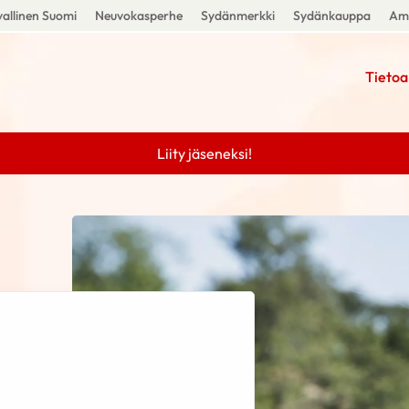
allinen Suomi
Neuvokasperhe
Sydänmerkki
Sydänkauppa
Amm
Tietoa
Liity jäseneksi!