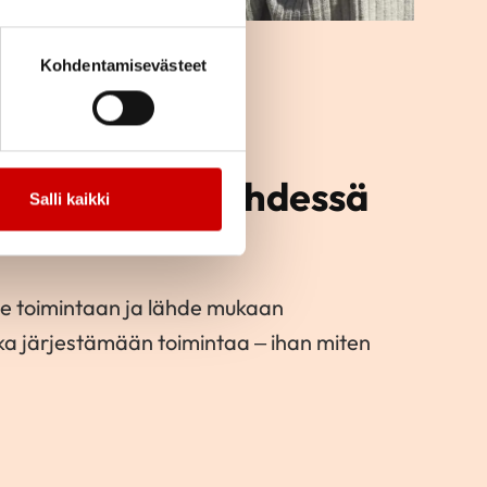
Kohdentamisevästeet
toimintaa ja yhdessä
Salli kaikki
e toimintaan ja lähde mukaan
kka järjestämään toimintaa – ihan miten