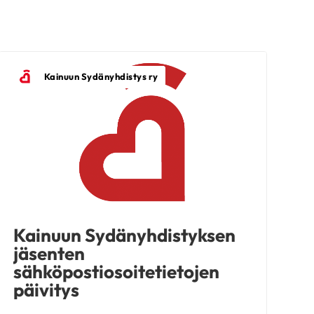
Kainuun Sydänyhdistys ry
Kainuun Sydänyhdistyksen
jäsenten
sähköpostiosoitetietojen
päivitys