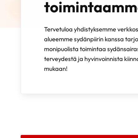
toimintaamm
Tervetuloa yhdistyksemme verkkosi
alueemme sydänpiirin kanssa tarj
monipuolista toimintaa sydänsairast
terveydestä ja hyvinvoinnista kiinn
mukaan!