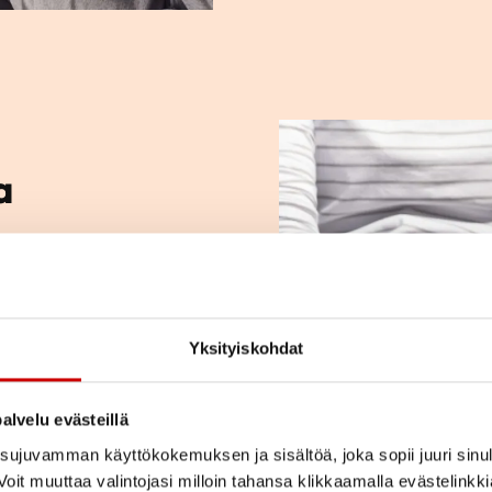
a
ja kysymyksiä.
kihenkilön kanssa?
sseja? Tutustu
Yksityiskohdat
e.
alvelu evästeillä
ujuvamman käyttökokemuksen ja sisältöä, joka sopii juuri sinul
oit muuttaa valintojasi milloin tahansa klikkaamalla evästelinkk