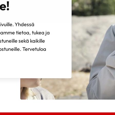
e!
vuille. Yhdessä
oamme tietoa, tukea ja
uneille sekä kaikille
ostuneille. Tervetuloa