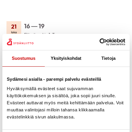
16 — 19
21
loka
Elämänaukio 1, Tampere
Jaa Whatsapp
Jaa Facebook
Jaa Twitter
Jaa Linkedin
Jaa Email
Jaa Print
Suostumus
Yksityiskohdat
Tietoja
KUVAUS
Sydän-Suomen alue ry:n syyskokous 21.10.2026 Tampereella
Sydämesi asialla - parempi palvelu evästeillä
Sydänsairaalalla. Lisäksi yhteinen etäosallistumistilaisuus
Hyväksymällä evästeet saat sujuvamman
Seinäjoella Hotelli-Ravintola Almassa sekä Teams-
käyttökokemuksen ja sisältöä, joka sopii juuri sinulle.
osallistumismahdollisuus.
Evästeet auttavat myös meitä kehittämään palvelua. Voit
muuttaa valintojasi milloin tahansa klikkaamalla
Ilmoittautumistiedot ja kokousdokumentit toimitetaan
evästelinkkiä sivun alakulmassa.
yhdistyksiin.