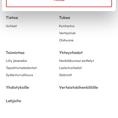
Link to facebook
Link to twitter
Link to instagram
Link to youtube
Tietoa
Tukea
Uutiset
Kuntoutus
Vertaistuki
Olohuone
Toimintaa
Yhteystiedot
Liity jäseneksi
Henkilökunnan esittelyt
Tapahtumakalenteri
Laskutustiedot
Sydänturvallisuus
Säännöt
Yhdistyksille
Vertaistukihenkilöille
Lahjoita