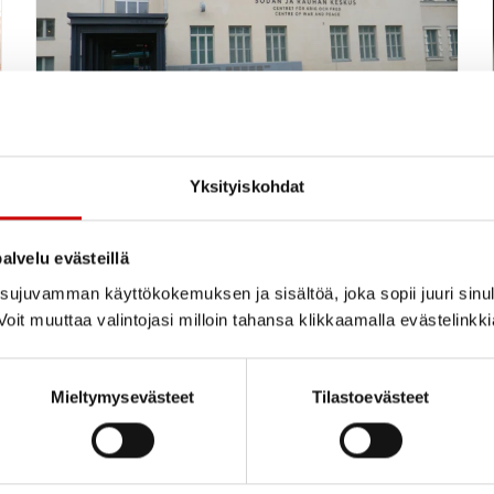
Kesäretkellä Mikkelissä
Yksityiskohdat
26.5....
alvelu evästeillä
ujuvamman käyttökokemuksen ja sisältöä, joka sopii juuri sinul
oit muuttaa valintojasi milloin tahansa klikkaamalla evästelinkk
LUE UUTINEN
Mieltymysevästeet
Tilastoevästeet
Kangasalan Seudun Sydänyhdistys Ry