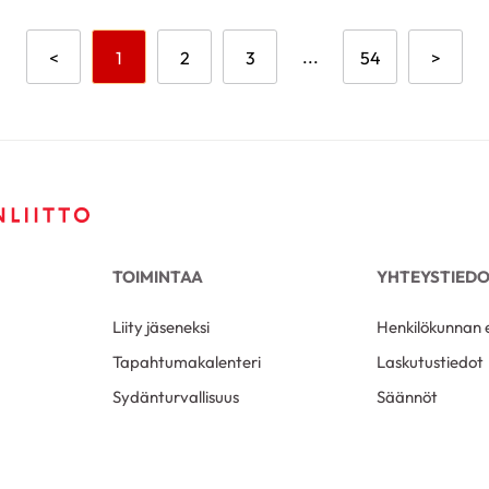
Aikaisempi sivu
Mene sivulle
Mene sivulle
Mene sivulle
...
Mene sivulle
Seuraa
<
1
2
3
54
>
TOIMINTAA
YHTEYSTIED
Liity jäseneksi
Henkilökunnan e
Tapahtumakalenteri
Laskutustiedot
Sydänturvallisuus
Säännöt