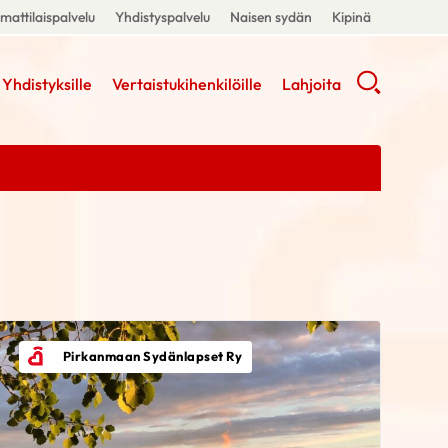
attilaispalvelu
Yhdistyspalvelu
Naisen sydän
Kipinä
Yhdistyksille
Vertaistukihenkilöille
Lahjoita
Pirkanmaan Sydänlapset Ry