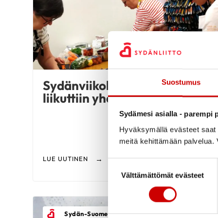
Sydänviikolla kokattiin ja
Suostumus
liikuttiin yhdessä
Sydämesi asialla - parempi p
Hyväksymällä evästeet saat s
meitä kehittämään palvelua. V
LUE UUTINEN
Suostumuksen valinta
Välttämättömät evästeet
Sydän-Suomen alue ry