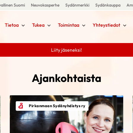
allinen Suomi
Neuvokasperhe
Sydänmerkki
Sydänkauppa
Amm
Tietoa
Tukea
Toimintaa
Yhteystiedot
Liity jäseneksi!
Ajankohtaista
Pirkanmaan Sydänyhdistys ry