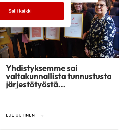
Salli kaikki
Yhdistyksemme sai
valtakunnallista tunnustusta
järjestötyöstä...
LUE UUTINEN