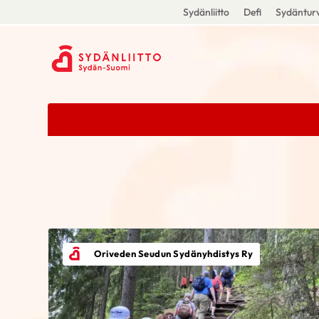
Sydänliitto
Defi
Sydänturv
Oriveden Seudun Sydänyhdistys Ry