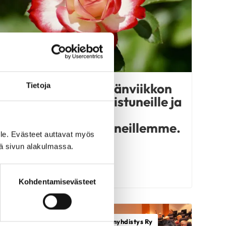
Kiitos kaikille Sydänviikkon
Tietoja
tapahtumiin osallistuneille ja
erityisesti
yhteistyökumppaneillemme.
le. Evästeet auttavat myös
iä sivun alakulmassa.
LUE UUTINEN
Kohdentamisevästeet
Kangasalan Seudun Sydänyhdistys Ry