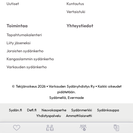
Uutiset
Kuntoutus
Vertaistuki
Toimintaa
Yhteystiedot
Tapahtumakalenteri
Liity jäseneksi
Joroisten sydänkerho
Kangaslammin sydänkerho
Varkauden sydänkerho
© Tekijänoikeus 2026 • Varkauden Sydänyhdistys Ry • Kaikki oikeudet
pidätetään.
Sydämellä,
Evermade
Sydän.fi
Defi.fi
Neuvokasperhe
Sydänmerkki
Sydänkauppa
Yhdistyspalvelu
Ammattilaisnetti