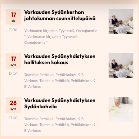
Varkauden Sydänkerhon
17
johtokunnan suunnittelupäivä
elo
11.00
Varkauden kirjaston Tyynesali, Osmajoentie
1, Varkauden kirjaston Tyynesali,
Osmajoentie 1
Varkauden Sydänyhdistyksen
17
hallituksen kokous
syys
12.00
Toimitila Petäikkö, Petäikönkatu 9 B
Varkaus, Toimitila Petäikkö, Petäikönkatu 9
B Varkaus
Varkauden Sydänyhdistyksen
28
Sydänkahvila
syys
17.00
Toimitila Petäikkö, Petäikönkatu 9 B
Varkaus, Toimitila Petäikkö, Petäikönkatu 9
B Varkaus