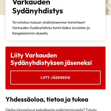
Varkauden
Sydänyhdistys
Tervetuloa mukaan yhdistyksemme toimintaan!
Varkauden Sydänyhdistys toimii lisäksi Joroisten ja
Kangaslammin alueella.
Liity Varkauden
Sydänyhdistyksen jäseneksi
LIITY JÄSENEKSI
Yhdessäoloa, tietoa ja tukea
Oletko kiinnostunut paikallisesta sydäntoiminnasta? Tutustu