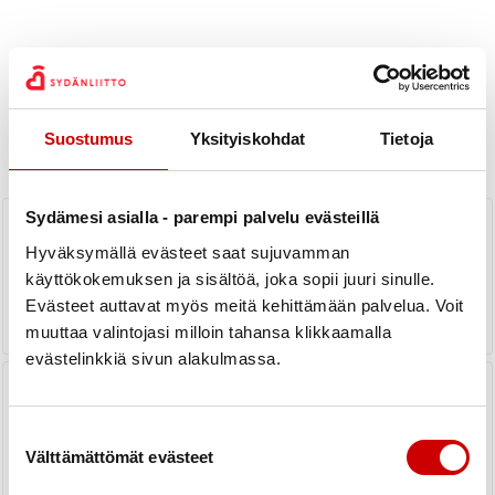
Uutiset
Suostumus
Yksityiskohdat
Tietoja
KAIKKI UUTISET
Yhdistys
Piiri
Sydämesi asialla - parempi palvelu evästeillä
SYDÄNVIIKON TAPAHTUMA
LAUANTAINA 13.5.2023 KLO 10-14
Hyväksymällä evästeet saat sujuvamman
käyttökokemuksen ja sisältöä, joka sopii juuri sinulle.
LUE UUTINEN
Evästeet auttavat myös meitä kehittämään palvelua. Voit
muuttaa valintojasi milloin tahansa klikkaamalla
evästelinkkiä sivun alakulmassa.
Tahkorannan ulkoilupäivä 7.3.2023
klo 12
Suostumuksen valinta
Välttämättömät evästeet
LUE UUTINEN