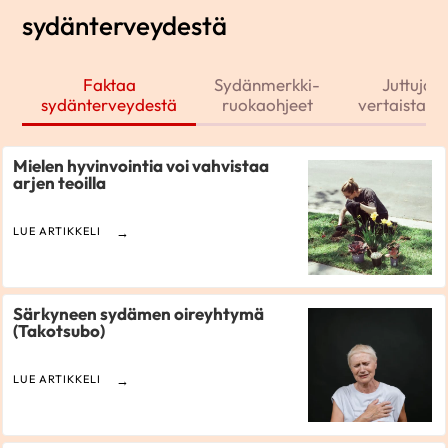
sydänterveydestä
Faktaa
Sydänmerkki-
Juttuja j
sydänterveydestä
ruokaohjeet
vertaistarin
Mielen hyvinvointia voi vahvistaa
arjen teoilla
LUE ARTIKKELI
Särkyneen sydämen oireyhtymä
(Takotsubo)
LUE ARTIKKELI