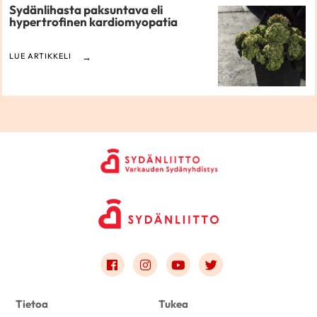
Sydänlihasta paksuntava eli
hypertrofinen kardiomyopatia
LUE ARTIKKELI
Link to facebook
Link to instagram
Link to youtube
Link to twitter
Tietoa
Tukea