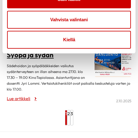
korjausmahdollisuuksiin: mitä ja miten kirurgi
korjaa sydäntä. (mm. läppäkirurgia, kenelle
ohitusleikkaus, tahdistin vai ei, sydämen siirto, keinosydän…).
Vertaistukihenkilöt ovat paikalla jo klo 17.00, luento alkaa klo 17.30 ja
Vahvista valintani
päättyy klo 19.00 mennessä. Tilaisuus on liveluento, jota ei striimata tai
tallenneta.
Lue artikkeli
Kiellä
27.10.2025
Syöpä ja sydän
Sädehoidon ja syöpälääkkeiden vaikutus
sydänterveyteen on illan aiheena ma 27.10. klo
17.30 – 19.00 KinoTapiolassa. Asiantuntijana on
dosentti Jyri Lommi. Vertaistukihenkilöt ovat paikalla keskusteluja varten jo
klo 17.00.
Lue artikkeli
2.10.2025
1
2
3