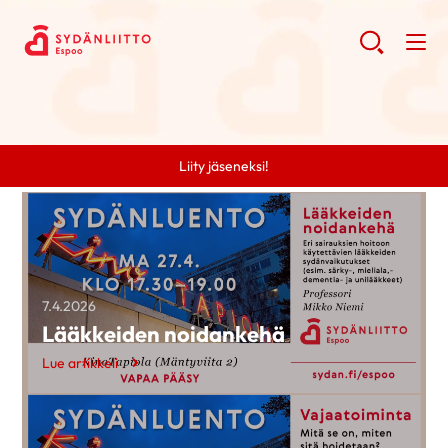
Liity jäseneksi!
7.4.2026
Lääkkeiden noidankehä
Lue artikkeli