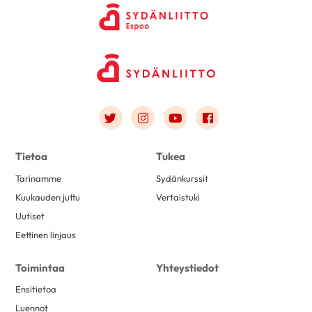
Link to twitter
Link to instagram
Link to youtube
Link to facebook
Tietoa
Tukea
Tarinamme
Sydänkurssit
Kuukauden juttu
Vertaistuki
Uutiset
Eettinen linjaus
Toimintaa
Yhteystiedot
Ensitietoa
Luennot