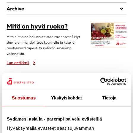
Ei kategorioita
Archive
huhtikuu 2026
1
Mitä on hyvä ruoka?
maaliskuu 2026
3
Mitä olet aina halunnut tietää ravinnosta? Nyt
helmikuu 2026
3
sinulla on mahdollisuus kuunnella ja kysellä
tammikuu 2026
1
ravitsemusterapeutilta sydäntä suosivista
valinnoista.
lokakuu 2025
3
Lue artikkeli
syyskuu 2025
2
Kevätkokous
huhtikuu 2025
1
maaliskuu 2025
1
Kevätkokous järjestetään Kansalaistoiminnan
keskuksessa (Kauppamiehentie 6) tiistaina 21.4. klo
helmikuu 2025
1
Suostumus
Yksityiskohdat
Tietoja
16.00. Sääntömääräiset asiat. Ilmoittaudu
marraskuu 2024
2
kokoukseen viimeistään to 16.4. puhelimitse 050 4080949.
syyskuu 2024
2
Lue artikkeli
13.2.2026
Sydämesi asialla - parempi palvelu evästeillä
huhtikuu 2024
1
Perjantaina patikoidaan!
Hyväksymällä evästeet saat sujuvamman
maaliskuu 2024
1