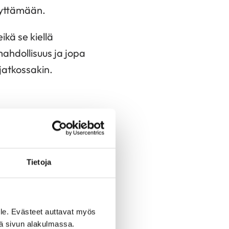
vyttämään.
ikä se kiellä
mahdollisuus ja jopa
jatkossakin.
ahingollista koko
, että asiaa on
Tietoja
rretty väärin.
le. Evästeet auttavat myös
jä: ”Uskaltaako enää
iä sivun alakulmassa.