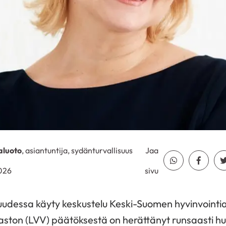
aluoto
, asiantuntija, sydänturvallisuus
Jaa
Jaa Whatsapp
Jaa Fa
2026
sivu
isuudessa käyty keskustelu Keski-Suomen hyvinvointi
aston (LVV) päätöksestä on herättänyt runsaasti huol