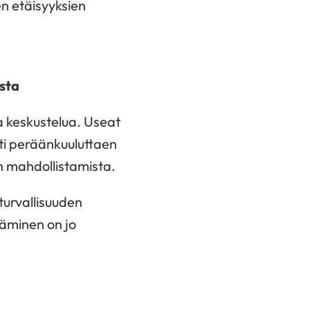
en etäisyyksien
sta
a keskustelua. Useat
ti peräänkuuluttaen
n mahdollistamista.
turvallisuuden
täminen on jo