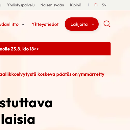
u
Yhdistyspalvelu
Naisen sydän
Kipinä
Fi
Sv
ydänliitto
Yhteystiedot
Lahjoita
olle 25.8. klo 18
>>
maallikkoelvytystä koskeva päätös on ymmärretty
stuttava
laisia