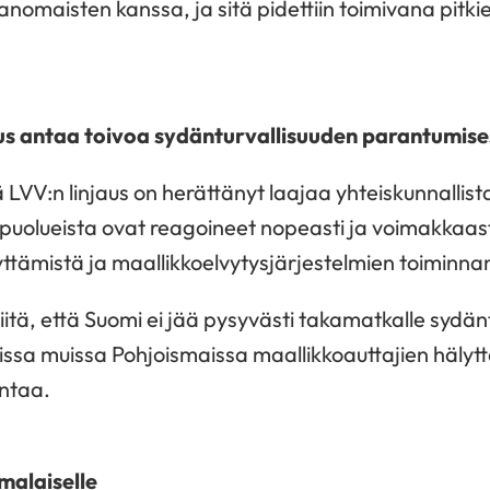
anomaisten kanssa, ja sitä pidettiin toimivana pitki
uus antaa toivoa sydänturvallisuuden parantumise
 LVV:n linjaus on herättänyt laajaa yhteiskunnallist
 puolueista ovat reagoineet nopeasti ja voimakkaas
ttämistä ja maallikkoelvytysjärjestelmien toiminna
itä, että Suomi ei jää pysyvästi takamatkalle sydän
ssa muissa Pohjoismaissa maallikkoauttajien hälyt
intaa.
omalaiselle