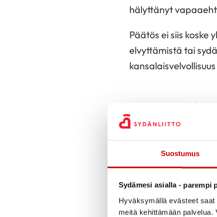
hälyttänyt vapaaehto
Päätös ei siis koske 
elvyttämistä tai sydä
kansalaisvelvollisuus
Väärä tulkinta leviä
Sydänliiton tiedottee
Suomelle
” käynnistyi
Suostumus
käsitelty näkyvästi.
Sydämesi asialla - parempi p
Samalla on kuitenkin 
Hyväksymällä evästeet saat s
Sosiaalisessa medias
meitä kehittämään palvelua. V