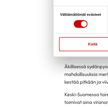
elvyttää?” tai ”Saak
Suostumuksen valinta
Vastaus on yksiselitte
Välttämättömät evästeet
Elvyttämättä jättämi
viivästyminen tai t
Kiellä
Ensimmäiset minuut
Äkillisessä sydänpys
mahdollisuuksia merk
kestää pitkään ja vii
Keski-Suomessa toimi
toimivat aina viranom