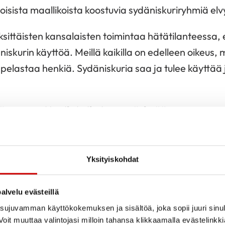
isista maallikoista koostuvia sydäniskuriryhmiä el
yksittäisten kansalaisten toimintaa hätätilanteessa, e
niskurin käyttöä. Meillä kaikilla on edelleen oikeus, 
 pelastaa henkiä. Sydäniskuria saa ja tulee käyttää 
ä nopeasti ja siksi oikaisu on tärkeää
sta ”
Sydäniskuriryhmien toiminnan kieltäminen on v
 perustellusti laaja uutisointi. Kiitämme mediaa siitä
Yksityiskohdat
alvelu evästeillä
käynyt ilmi, että viesti on joissain yhteyksissä ymmä
ujuvamman käyttökokemuksen ja sisältöä, joka sopii juuri sinul
sa ja kentältä on kantautunut huolestuneita vieste
oit muuttaa valintojasi milloin tahansa klikkaamalla evästelinkk