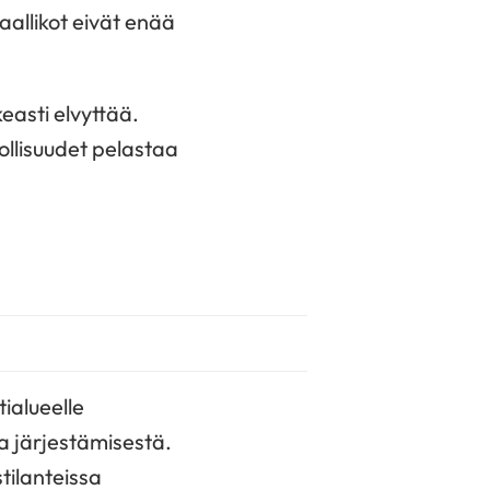
maallikot eivät enää
easti elvyttää.
llisuudet pelastaa
ialueelle
a järjestämisestä.
tilanteissa