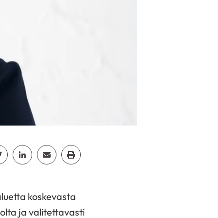
cebook
Jaa Twitter
Jaa Linkedin
Jaa Email
Jaa Print
aluetta koskevasta
ta ja valitettavasti