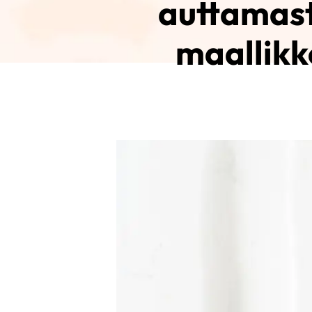
auttamast
maallikk