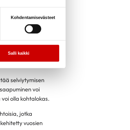
Kohdentamisevästeet
Elvytyksen
Salli kaikki
ntää selviytymisen
n saapuminen voi
voi olla kohtalokas.
toisia, jotka
 kehitetty vuosien