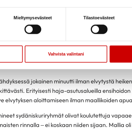
o sydäniskuria käyttää?”
inen: Kyllä saa. Ja kyllä pitää.
Mieltymysevästeet
Tilastoevästeet
nen sydänpysähdyksessä on suurin riski potilaalle. 
ekemättä jättäminen voi maksaa ihmishengen.
Vahvista valintani
it ratkaisevat
ähdyksessä jokainen minuutti ilman elvytystä heike
ittävästi. Erityisesti haja-asutusalueilla ensihoido
ve elvytyksen aloittamiseen ilman maallikoiden apua 
neet sydäniskuriryhmät olivat koulutettuja vapaaeh
aisten rinnalla – ei koskaan niiden sijaan. Mallia oli