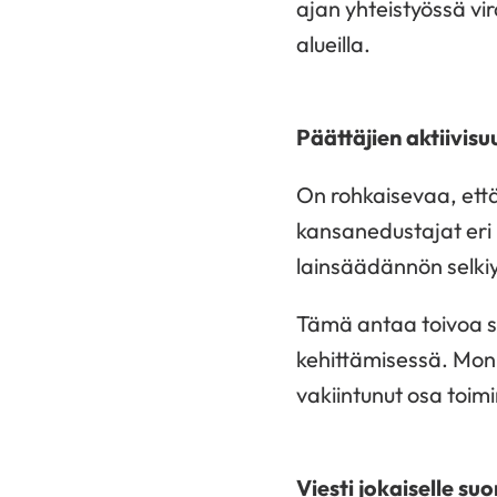
ajan yhteistyössä vir
alueilla.
Päättäjien aktiivis
On rohkaisevaa, että
kansanedustajat eri
lainsäädännön selkiy
Tämä antaa toivoa si
kehittämisessä. Moni
vakiintunut osa toim
Viesti jokaiselle su