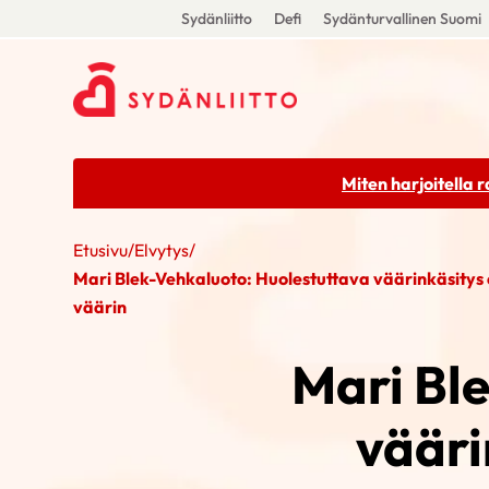
Sydänliitto
Defi
Sydänturvallinen Suomi
Miten harjoitella 
Etusivu
/
Elvytys
/
Mari Blek-Vehkaluoto: Huolestuttava väärinkäsitys
väärin
Mari Bl
vääri