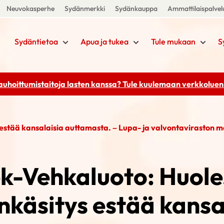
Neuvokasperhe
Sydänmerkki
Sydänkauppa
Ammattilaispalvel
Sydäntietoa
Apua ja tukea
Tule mukaan
S
rauhoittumistaitoja lasten kanssa? Tule kuulemaan
verkkoluenn
 estää kansalaisia auttamasta. – Lupa- ja valvontaviraston 
ek-Vehkaluoto: Huole
nkäsitys estää kansa