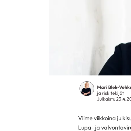
Mari Blek-Vehk
ja riskitekijät
Julkaistu 23.4.
Viime viikkoina julk
Lupa- ja valvontavir