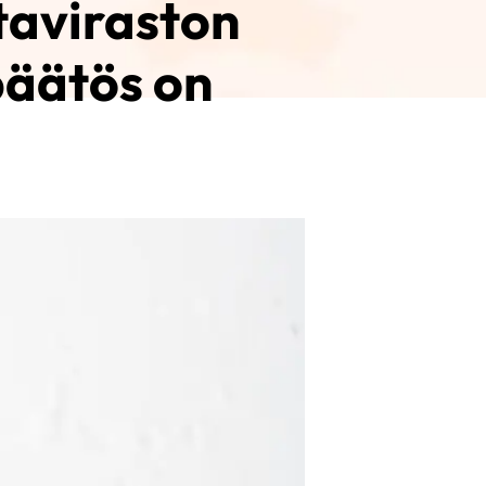
taviraston
päätös on