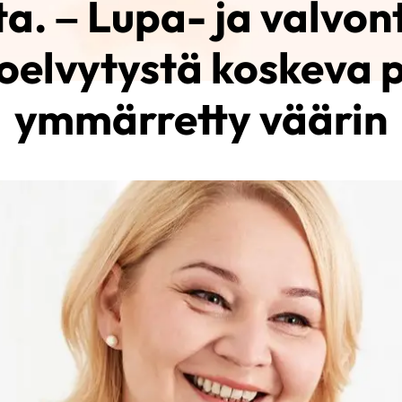
a. – Lupa- ja valvon
oelvytystä koskeva 
ymmärretty väärin