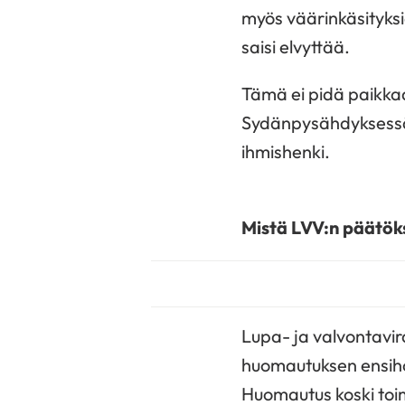
myös väärinkäsityksiä
saisi elvyttää.
Tämä ei pidä paikkaa
Sydänpysähdyksessä 
ihmishenki.
Mistä LVV:n päätöks
Lupa- ja valvontavir
huomautuksen ensihoi
Huomautus koski toim