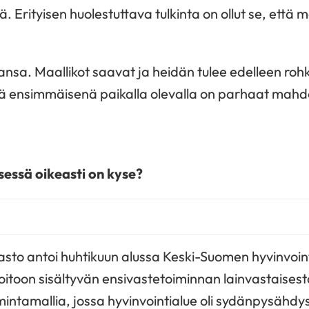
. Erityisen huolestuttava tulkinta on ollut se, että 
nsa. Maallikot saavat ja heidän tulee edelleen rohk
ensimmäisenä paikalla olevalla on parhaat mahdo
essä oikeasti on kyse?
asto antoi huhtikuun alussa Keski-Suomen hyvinvoint
toon sisältyvän ensivastetoiminnan lainvastaisest
intamallia, jossa hyvinvointialue oli sydänpysähdys