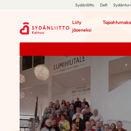
Sydänliitto
Defi
Sydänturv
Liity
Tapahtumaka
jäseneksi