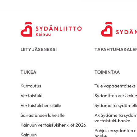
LIITY JÄSENEKSI
TAPAHTUMAKALEN
TUKEA
TOIMINTAA
Kuntoutus
Tule vapaaehtoiseksi
Vertaistuki
Sydänliiton verkkolu
Vertaistukihenkilöille
Sydämeltä sydämell
Sairastuneen läheisille
Ak Sydämeltä sydäme
vertaistuki-hanke
Kainuun vertaistukihenkilöt 2026
Pohjoisen sydänten e
Kainuun
hanke