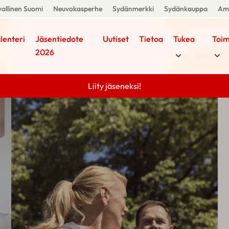
allinen Suomi
Neuvokasperhe
Sydänmerkki
Sydänkauppa
Amm
lenteri
Jäsentiedote
Uutiset
Tietoa
Tukea
Toim
2026
Liity jäseneksi!