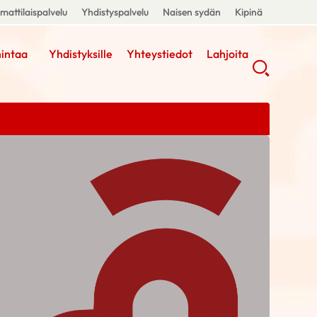
attilaispalvelu
Yhdistyspalvelu
Naisen sydän
Kipinä
intaa
Yhdistyksille
Yhteystiedot
Lahjoita