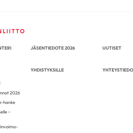
TERI
JÄSENTIEDOTE 2026
UUTISET
YHDISTYKSILLE
YHTEYSTIED
!
ennot 2026
e-hanke
lle –
linvoima-