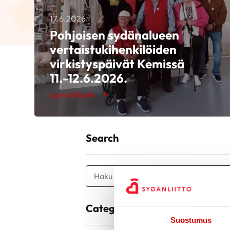
17.6.2026
Pohjoisen sydänalueen
vertaistukihenkilöiden
virkistyspäivät Kemissä
11.-12.6.2026.
Lue artikkeli
Search
Categories
Suostumus