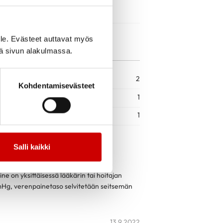
le. Evästeet auttavat myös
iä sivun alakulmassa.
2
Kohdentamisevästeet
1
1
Salli kaikki
ja mittaustekniikka ovat kunnossa.
sä ja apteekissa. Milloin verenpaine
e on yksittäisessä lääkärin tai hoitajan
Hg, verenpainetaso selvitetään seitsemän
13.9.2022