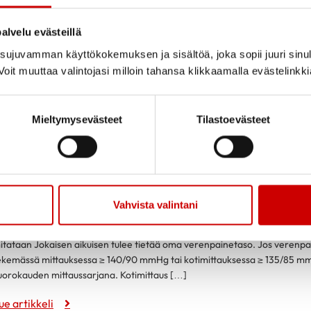
alvelu evästeillä
ujuvamman käyttökokemuksen ja sisältöä, joka sopii juuri sinul
oit muuttaa valintojasi milloin tahansa klikkaamalla evästelinkk
Mieltymysevästeet
Tilastoevästeet
Verenpaineen kotimittaus
Vahvista valintani
otimittaus on luotettava tapa selvittää verenpaine, jos mittari, mansetti 
erenpaineen voi mitata itse myös monessa terveydenhuollon toimipistees
itataan Jokaisen aikuisen tulee tietää oma verenpainetaso. Jos verenpain
ekemässä mittauksessa ≥ 140/90 mmHg tai kotimittauksessa ≥ 135/85 mm
uorokauden mittaussarjana. Kotimittaus […]
ue artikkeli