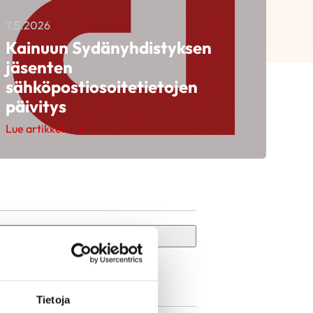
7.5.2026
Kainuun Sydänyhdistyksen
jäsenten
sähköpostiosoitetietojen
päivitys
Lue artikkeli
Search
Tietoja