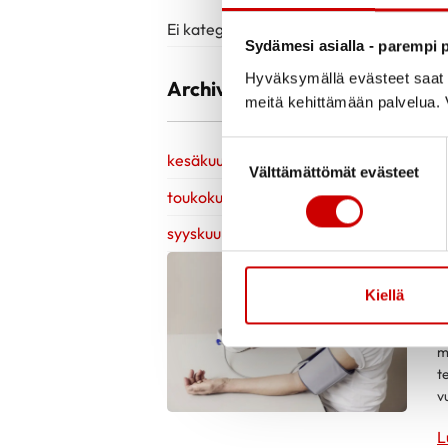
Ei kategorioita
Sydämesi asialla - parempi p
Hyväksymällä evästeet saat s
Archive
meitä kehittämään palvelua. V
Suostumuksen valinta
kesäkuu 2026
Välttämättömät evästeet
toukokuu 2026
syyskuu 2022
Kiellä
K
V
m
t
v
L