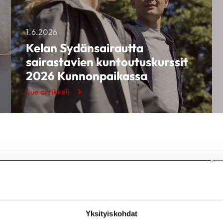
1.6.2026
Kelan Sydänsairautta
sairastavien kuntoutuskurssit
2026 Kunnonpaikassa
Lue artikkeli
Yksityiskohdat