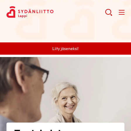
Liity jäseneksi!