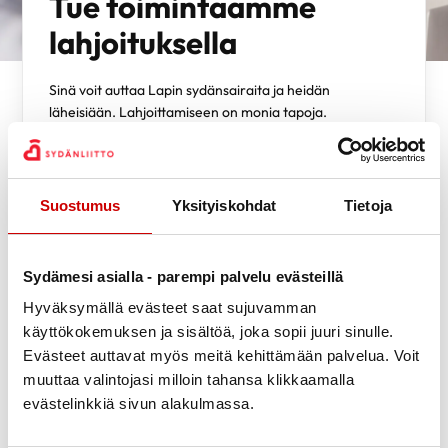
Tue toimintaamme
lahjoituksella
Sinä voit auttaa Lapin sydänsairaita ja heidän
läheisiään. Lahjoittamiseen on monia tapoja.
MobilePay -lahjoitus numeroon
73819
menee
lyhentämättömänä Lapin Sydänpiiri ry:lle.
Lämmin kiitos avustasi.
Suostumus
Yksityiskohdat
Tietoja
Sydämesi asialla - parempi palvelu evästeillä
Monta tapaa lahjoittaa:
Hyväksymällä evästeet saat sujuvamman
käyttökokemuksen ja sisältöä, joka sopii juuri sinulle.
Evästeet auttavat myös meitä kehittämään palvelua. Voit
TEE MOBILEPAY -LAHJOITUS
muuttaa valintojasi milloin tahansa klikkaamalla
evästelinkkiä sivun alakulmassa.
TEE TESTAMENTTILAHJOITUS