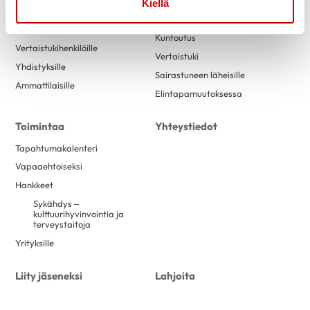
Uutiset
Sydänsairastuneen tiekartta
Kiellä
Sydänterveydestä
Sydänryhmät
kiinnostuneille
Kuntoutus
Vertaistukihenkilöille
Vertaistuki
Yhdistyksille
Sairastuneen läheisille
Ammattilaisille
Elintapamuutoksessa
Toimintaa
Yhteystiedot
Tapahtumakalenteri
Vapaaehtoiseksi
Hankkeet
Sykähdys –
kulttuurihyvinvointia ja
terveystaitoja
Yrityksille
Liity jäseneksi
Lahjoita