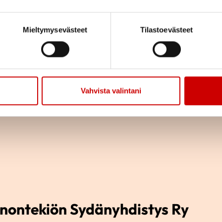
Piirihallitus
0405060325
Mieltymysevästeet
Tilastoevästeet
yrjo.perkkio@fimnet.fi
Vahvista valintani
nontekiön Sydänyhdistys Ry