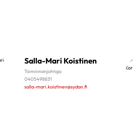
Salla-Mari Koistinen
Toiminnanjohtaja
0405498831
salla-mari.koistinen@sydan.fi