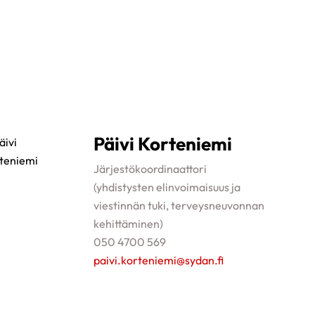
Päivi Korteniemi
Järjestökoordinaattori
(yhdistysten elinvoimaisuus ja
viestinnän tuki, terveysneuvonnan
kehittäminen)
050 4700 569
paivi.korteniemi@sydan.fi