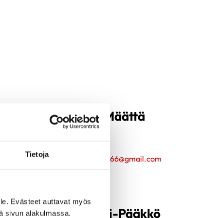
Hilkka Määttä
Piirihallitus
0405911513
Tietoja
hilkkamaatta66@gmail.com
le. Evästeet auttavat myös
Alli Riipi-Pääkkö
iä sivun alakulmassa.