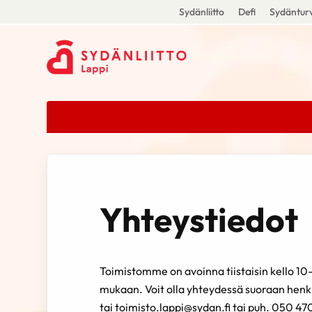
Sydänliitto
Defi
Sydänturv
Yhteystiedot
Toimistomme on avoinna tiistaisin kello 10
mukaan. Voit olla yhteydessä suoraan henki
tai toimisto.lappi@sydan.fi tai puh. 050 4