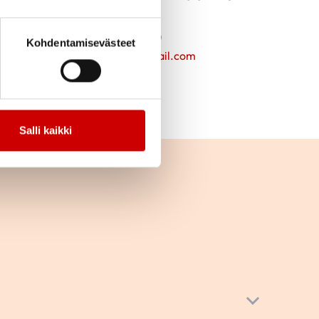
Piirihallitus
0405389780
Kohdentamisevästeet
alli.riipi@gmail.com
Salli kaikki