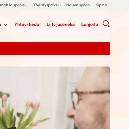
attilaispalvelu
Yhdistyspalvelu
Naisen sydän
Kipinä
a
Yhteystiedot
Liity jäseneksi
Lahjoita