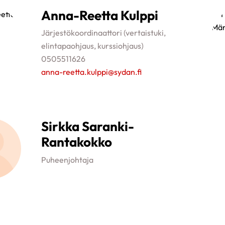
Anna-Reetta Kulppi
Järjestökoordinaattori (vertaistuki,
elintapaohjaus, kurssiohjaus)
0505511626
anna-reetta.kulppi@sydan.fi
Sirkka Saranki-
Rantakokko
Puheenjohtaja