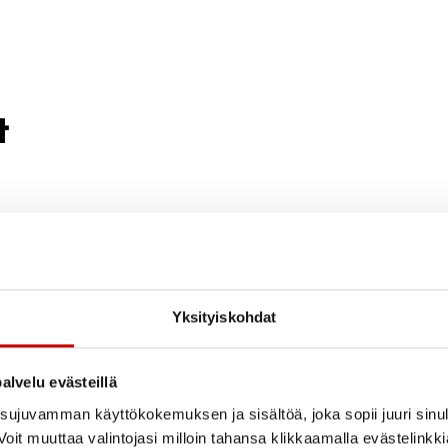
t
Arja Ketola
Piirihallitus
0400694135
Yksityiskohdat
alvelu evästeillä
ujuvamman käyttökokemuksen ja sisältöä, joka sopii juuri sinul
Yrjö Perkkiö
oit muuttaa valintojasi milloin tahansa klikkaamalla evästelinkk