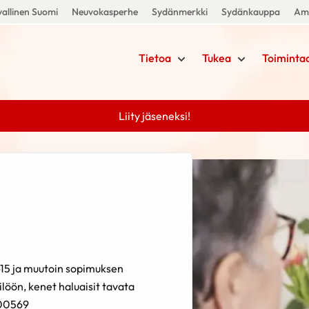
allinen Suomi
Neuvokasperhe
Sydänmerkki
Sydänkauppa
Amm
Tietoa
Tukea
Toiminta
Liity jäseneksi!
-15 ja muutoin sopimuksen
löön, kenet haluaisit tavata
700569