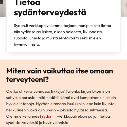
Tietoa
sydänterveydestä
Sydan.fi verkkopalvelumme tarjoaa monipuolista tietoa
niin sydänsairauksista, niiden hoidosta, liikunnasta,
ruoasta, unesta ja muista elintavoista sekä mielen
hyvinvoinnista.
Miten voin vaikuttaa itse omaan
terveyteeni?
Oletko ahkera luonnossa liikkuja? Tai onko kirjan lukeminen
sohvalla parasta, mitä tiedät? Nämä ovat kumpainenkin oikein
hyviä elintapoja. Hyvään elämään kuuluu niin lepo kuin liikunta,
herkullinen ruoka kuin unikin – jokaista hyvässä suhteessa.
Olemme keränneet
sydan.fi
-verkkopalveluun paljon tietoa
sydänterveydestä ja hyvinvoinnista.