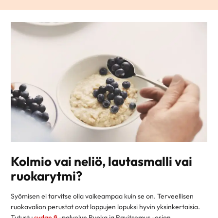
Kolmio vai neliö, lautasmalli vai
ruokarytmi?
Syömisen ei tarvitse olla vaikeampaa kuin se on. Terveellisen
ruokavalion perustat ovat loppujen lopuksi hyvin yksinkertaisia.
Tutustu
sydan.fi
-palvelun Ruoka ja Ravitsemus -osion