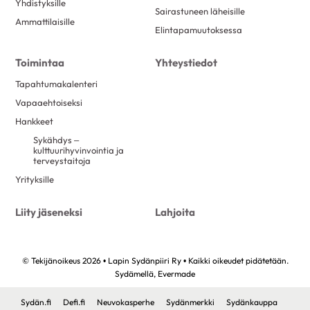
Yhdistyksille
Sairastuneen läheisille
Ammattilaisille
Elintapamuutoksessa
Toimintaa
Yhteystiedot
Tapahtumakalenteri
Vapaaehtoiseksi
Hankkeet
Sykähdys –
kulttuurihyvinvointia ja
terveystaitoja
Yrityksille
Liity jäseneksi
Lahjoita
© Tekijänoikeus 2026 • Lapin Sydänpiiri Ry • Kaikki oikeudet pidätetään.
Sydämellä,
Evermade
Sydän.fi
Defi.fi
Neuvokasperhe
Sydänmerkki
Sydänkauppa