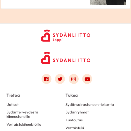
Link to facebook
Link to twitter
Link to instagram
Link to youtube
Tietoa
Tukea
Uutiset
Sydänsairastuneen tiekartta
Sydänterveydestä
Sydänryhmät
kiinnostuneille
Kuntoutus
Vertaistukihenkilöille
Vertaistuki