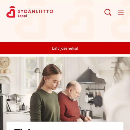
Liity jäseneksi!