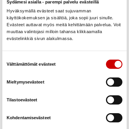
Sydämesi asialla - parempi palvelu evästeillä
ja ymmärrettävästi
Hyväksymällä evästeet saat sujuvamman
Etsitkö tietoa sydänsairauksista ja niiden hoidoista? Sydan.fi -
käyttökokemuksen ja sisältöä, joka sopii juuri sinulle.
palvelun Sydänsairaudet osio pitää sisällään asiantuntijoiden
Evästeet auttavat myös meitä kehittämään palvelua. Voit
tekemiä fakta-artikkeleita sydänsairauksista. Palvelusta löytyy
muuttaa valintojasi milloin tahansa klikkaamalla
myös asiantuntijoiden vastauksia lukijoiden kysymyksiin sekä
evästelinkkiä sivun alakulmassa.
tarinoita elämästä sairauden kanssa.
LUE LISÄÄ
Suostumuksen valinta
Välttämättömät evästeet
Jos kaipaat lisätietoja eri kieliversioina:
Tästä löydät pdf-esitteen pohjoissaameksi
Mieltymysevästeet
Tästä pääset Sydänliitto Etelä-Suomen Alueen kieliversioihin
verenpaineen mittauksesta
Tilastoevästeet
Tutustu tuleviin
Kohdentamisevästeet
verkkolulentoihin