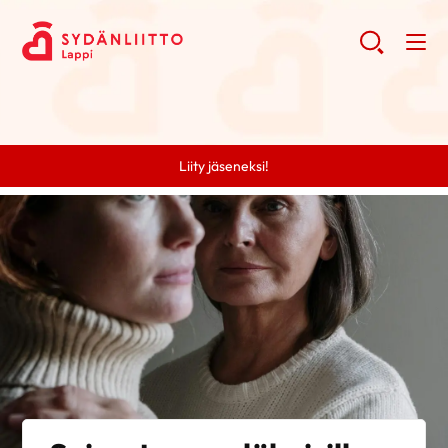
Liity jäseneksi!