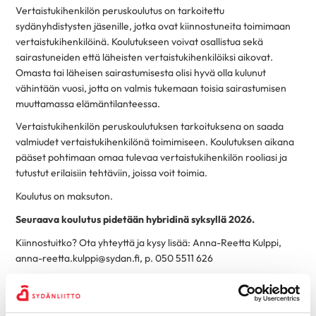
Vertaistukihenkilön
peruskoulutus
on tarkoitettu
sydänyhdistysten jäsenille, jotka ovat kiinnostuneita toimimaan
vertaistukihenkilöinä. Koulutukseen voivat osallistua sekä
sairastuneiden että läheisten vertaistukihenkilöiksi aikovat.
Omasta tai läheisen sairastumisesta olisi hyvä olla kulunut
vähintään vuosi, jotta on valmis tukemaan toisia sairastumisen
muuttamassa elämäntilanteessa.
Vertaistukihenkilön peruskoulutuksen tarkoituksena on saada
valmiudet vertaistukihenkilönä toimimiseen. Koulutuksen aikana
pääset pohtimaan omaa tulevaa vertaistukihenkilön rooliasi ja
tutustut erilaisiin tehtäviin, joissa voit toimia.
Koulutus on maksuton.
Seuraava koulutus pidetään hybridinä syksyllä 2026.
Kiinnostuitko? Ota yhteyttä ja kysy lisää: Anna-Reetta Kulppi,
anna-reetta.kulppi@sydan.fi, p. 050 5511 626