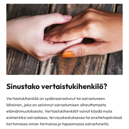
Sinustako vertaistukihenkilö?
Vertaistukihenkilö on sydänsairastunut tai sairastuneen
läheinen, joka on selvinnyt sairastumisen aiheuttamasta
elämänmuutoksesta. Vertaistukihenkilöt voivat käydä myös
esimerkiksi sairaalassa, terveyskeskuksessa tai ensitietopäivässä
kertomassa oman tarinansa ja tapaamassa sairastuneita.