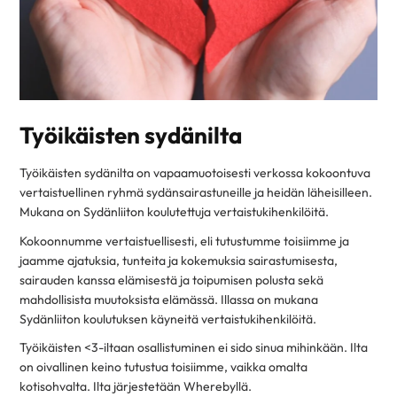
Työikäisten sydänilta
Työikäisten sydänilta on vapaamuotoisesti verkossa kokoontuva
vertaistuellinen ryhmä sydänsairastuneille ja heidän läheisilleen.
Mukana on Sydänliiton koulutettuja vertaistukihenkilöitä.
Kokoonnumme vertaistuellisesti, eli tutustumme toisiimme ja
jaamme ajatuksia, tunteita ja kokemuksia sairastumisesta,
sairauden kanssa elämisestä ja toipumisen polusta sekä
mahdollisista muutoksista elämässä. Illassa on mukana
Sydänliiton koulutuksen käyneitä vertaistukihenkilöitä.
Työikäisten <3-iltaan osallistuminen ei sido sinua mihinkään. Ilta
on oivallinen keino tutustua toisiimme, vaikka omalta
kotisohvalta. Ilta järjestetään Wherebyllä.