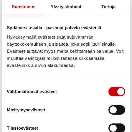
Suostumus
Yksityiskohdat
Tietoja
Sydämesi asialla - parempi palvelu evästeillä
Hyväksymällä evästeet saat sujuvamman
käyttökokemuksen ja sisältöä, joka sopii juuri sinulle.
Evästeet auttavat myös meitä kehittämään palvelua. Voit
muuttaa valintojasi milloin tahansa klikkaamalla
evästelinkkiä sivun alakulmassa.
Suostumuksen valinta
Vertaistuelliset ryhmät
Välttämättömät evästeet
Vertaistuellisia ryhmiä pyörii lapin alueella Rovaniemellä,
Kemissä, Sodankylässä, Simossa ja Torniossa. Myös sairastuneen
Mieltymysevästeet
läheiset ovat tervetulleita ryhmiin ja osassa ryhmissä voi olla
teemallisia tapaamisia läheisille.
Tilastoevästeet
Seuraa tulevia tapaamisia alueellasi tapahtumakalenterista.