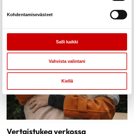
Lämpimästi tervetuloa mukaan!
Kohdentamisevästeet
TÄSTÄ TAPAHTUMAKALENTERIIN!
Salli kaikki
Vahvista valintani
Kiellä
Vertaistukea verkossa