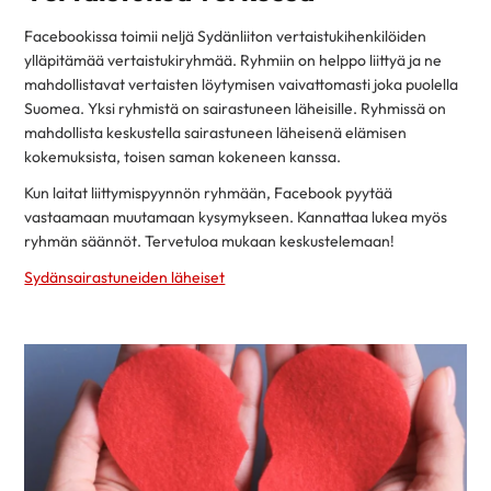
Facebookissa toimii neljä Sydänliiton vertaistukihenkilöiden
ylläpitämää vertaistukiryhmää. Ryhmiin on helppo liittyä ja ne
mahdollistavat vertaisten löytymisen vaivattomasti joka puolella
Suomea. Yksi ryhmistä on sairastuneen läheisille. Ryhmissä on
mahdollista keskustella sairastuneen läheisenä elämisen
kokemuksista, toisen saman kokeneen kanssa.
Kun laitat liittymispyynnön ryhmään, Facebook pyytää
vastaamaan muutamaan kysymykseen. Kannattaa lukea myös
ryhmän säännöt. Tervetuloa mukaan keskustelemaan!
Sydänsairastuneiden läheiset