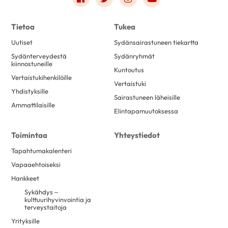
Tietoa
Tukea
Uutiset
Sydänsairastuneen tiekartta
Sydänterveydestä
Sydänryhmät
kiinnostuneille
Kuntoutus
Vertaistukihenkilöille
Vertaistuki
Yhdistyksille
Sairastuneen läheisille
Ammattilaisille
Elintapamuutoksessa
Toimintaa
Yhteystiedot
Tapahtumakalenteri
Vapaaehtoiseksi
Hankkeet
Sykähdys –
kulttuurihyvinvointia ja
terveystaitoja
Yrityksille