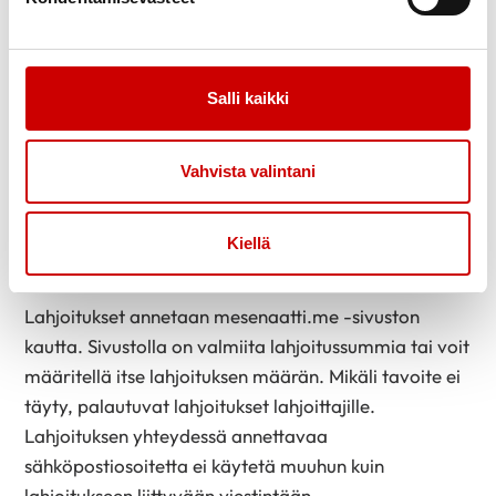
terveyden tuen toimintoja myös pitkien
välimatkojen Lapissa.
Tällä laitteella voimme tehdä paljon hyvää. Siksi
Salli kaikki
pyydämme apuasi. Jokainen lahjoitus vie meitä
lähemmäs tavoitettamme hankkia kuljetettava
mittari ja siihen liittyvä välineistö, jotka kulkevat
Vahvista valintani
mukana sinne, missä sitä tarvitaan – ihmisten luo.
Anna tukesi ja auta meitä rakentamaan terveempää
Kiellä
tulevaisuutta <3
Lahjoitukset annetaan mesenaatti.me -sivuston
kautta. Sivustolla on valmiita lahjoitussummia tai voit
määritellä itse lahjoituksen määrän. Mikäli tavoite ei
täyty, palautuvat lahjoitukset lahjoittajille.
Lahjoituksen yhteydessä annettavaa
sähköpostiosoitetta ei käytetä muuhun kuin
lahjoitukseen liittyvään viestintään.