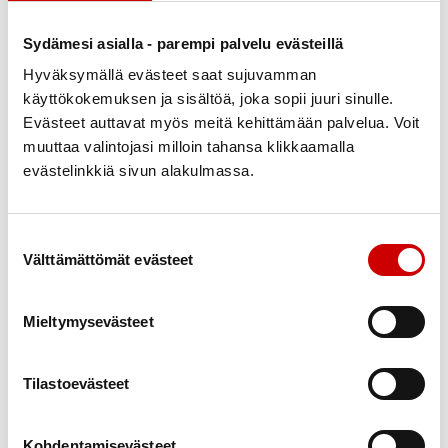
voimme tukea riskitekijöiden tunnistamista
mahdollisimman varhaisessa vaiheessa ihmisiä
Sydämesi asialla - parempi palvelu evästeillä
lähellä:
Hyväksymällä evästeet saat sujuvamman
Voimme tehdä mittauksia kylätaloilla,
käyttökokemuksen ja sisältöä, joka sopii juuri sinulle.
Evästeet auttavat myös meitä kehittämään palvelua. Voit
tapahtumissa ja pienissä yhteisöissä.
muuttaa valintojasi milloin tahansa klikkaamalla
Täydennämme elintapaohjauksemme toimintoja
evästelinkkiä sivun alakulmassa.
säännöllisillä mittauksilla ja voimme todentaa
elintapaohjauksen vaikutuksia yksilöille.
Suostumuksen valinta
Lisäämme tietoisuutta omasta terveydestä ja
Välttämättömät evästeet
rohkaisemme ennaltaehkäisyyn.
Autamme tunnistamaan riskejä aikaisemmin ja
Mieltymysevästeet
voimme ohjata ihmisiä jatkotutkimuksiin.
Tuemme myös sairastumisen jälkeisen seurannan
Tilastoevästeet
toteutumista.
Tuotamme ihmisiä lähelle tulevia hyvinvoinnin ja
Kohdentamisevästeet