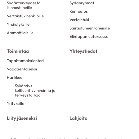
Sydänterveydestä
Sydänryhmät
kiinnostuneille
Kuntoutus
Vertaistukihenkilöille
Vertaistuki
Yhdistyksille
Sairastuneen läheisille
Ammattilaisille
Elintapamuutoksessa
Toimintaa
Yhteystiedot
Tapahtumakalenteri
Vapaaehtoiseksi
Hankkeet
Sykähdys –
kulttuurihyvinvointia ja
terveystaitoja
Yrityksille
Liity jäseneksi
Lahjoita