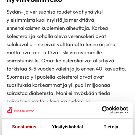
Sydän- ja verisuonisairaudet ovat yhä yksi
yleisimmistä kuolinsyistä ja merkittävä
ennenaikaisten kuolemien aiheuttaja. Korkea
kolesteroli ja koholla oleva verensokeri ovat
salakavalia – ne eivät välttämättä tunnu arjessa,
mutta ovat merkittävä riski vakavammille
sairastumisille. Omat kolesteroliarvot olisi hyvä
tarkistaa 3-5 vuoden välein ja jo ennen 40 ikävuotta.
Suomessa yli puolella kolesteroliarvot ovat
suosituksia korkeammat ja yli puoli miljoonaa
sairastaa diabetesta. Moni ei myöskään tiedä
sairastavansa tai olevansa sydän- ja
verisuonisairauksien riskissä, sillä varhainen
tunnistaminen jää usein tekemättä.
Suostumus
Yksityiskohdat
Tietoja
Kuljetettavalla kolesteroli- ja verensokerimittarilla