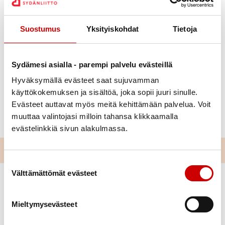
Suostumus
Yksityiskohdat
Tietoja
Anni Alatalo
Julkaistu 3.3.2022
Sydämesi asialla - parempi palvelu evästeillä
Jaa Whatsapp
Jaa Facebook
Jaa Twitter
Jaa Linkedin
Jaa Email
Jaa Print
Hyväksymällä evästeet saat sujuvamman
käyttökokemuksen ja sisältöä, joka sopii juuri sinulle.
Lapin Sydänpiirin toimisto suljettuna viikolla 10.
Evästeet auttavat myös meitä kehittämään palvelua. Voit
muuttaa valintojasi milloin tahansa klikkaamalla
Palaamme työn ääreen 14.3. klo 9
evästelinkkiä sivun alakulmassa.
Suostumuksen valinta
Välttämättömät evästeet
Mieltymysevästeet