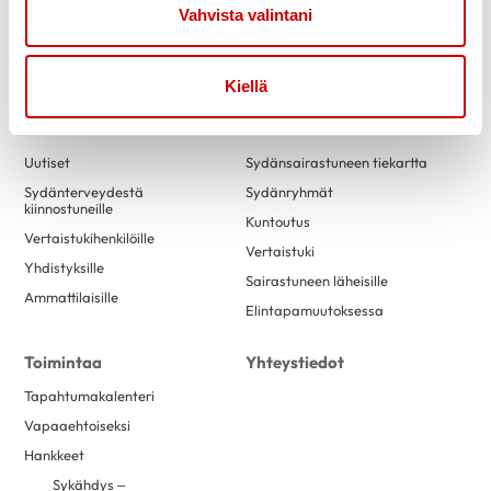
Vahvista valintani
Link to facebook
Link to twitter
Link to instagram
Link to youtube
Kiellä
Tietoa
Tukea
Uutiset
Sydänsairastuneen tiekartta
Sydänterveydestä
Sydänryhmät
kiinnostuneille
Kuntoutus
Vertaistukihenkilöille
Vertaistuki
Yhdistyksille
Sairastuneen läheisille
Ammattilaisille
Elintapamuutoksessa
Toimintaa
Yhteystiedot
Tapahtumakalenteri
Vapaaehtoiseksi
Hankkeet
Sykähdys –