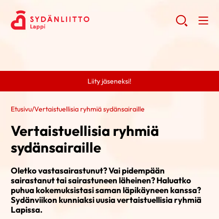
Liity jäseneksi!
Etusivu
/
Vertaistuellisia ryhmiä sydänsairaille
Vertaistuellisia ryhmiä
sydänsairaille
Oletko vastasairastunut? Vai pidempään
sairastanut tai sairastuneen läheinen? Haluatko
puhua kokemuksistasi saman läpikäyneen kanssa?
Sydänviikon kunniaksi uusia vertaistuellisia ryhmiä
Lapissa.