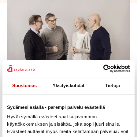
Anna-Reetta Kulppi
Julkaistu 4.5.2023
Jaa Whatsapp
Jaa Facebook
Jaa Twitter
Jaa Linkedin
Jaa Email
Jaa Print
Suostumus
Yksityiskohdat
Tietoja
Ensi viikolla vertaistuellisia ryhmiä sydänsairaille!
Sydämesi asialla - parempi palvelu evästeillä
Kemin seudun sydänyhdistyksen tiloissa maanantaina
8.5 klo 13-14 Simon ja Kemin seudun
Hyväksymällä evästeet saat sujuvamman
käyttökokemuksen ja sisältöä, joka sopii juuri sinulle.
sydänyhdistyksen yhteinen vertaistuellinen ryhmä.
Evästeet auttavat myös meitä kehittämään palvelua. Voit
Tiistaina 9.5 klo 14-15 Rovaniemen sydänyhdistyksen