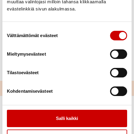
muuttaa valintojasi milloin tahansa klikkaamalla
tiloissa vertaistuellinen ryhmä.
evästelinkkiä sivun alakulmassa.
Molempiin ryhmiin on avoimet ovet- ryhmät ovat
maksuttomia, eivät vaadi jäsenyyttä eikä
Suostumuksen valinta
ilmoittautumista. Ryhmien vetäjät ovat Sydänliiton
Välttämättömät evästeet
koulutettuja vertyaistukihenkilöitä. Tervetuloa
mukaan! Ryhmässä kahvitarjoilu.
Mieltymysevästeet
Lisätiedot tapahtumakalenterissa:
https://sydan.fi/lappi/toimintaa/tapahtumakalenteri/
Tilastoevästeet
Kohdentamisevästeet
Salli kaikki