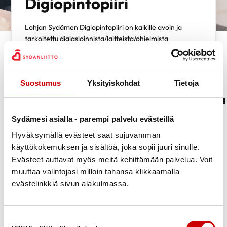
Digiopintopiiri
Lohjan Sydämen Digiopintopiiri on kaikille avoin ja
tarkoitettu digiasioinnista/laitteista/ohjelmista
kiinnostuneille.
Kaikille avoin ja tarkoitettu
Suostumus
Yksityiskohdat
Tietoja
digiasioinnista/laitteista/ohjelmista
kiinnostuneille.
Sydämesi asialla - parempi palvelu evästeillä
Hyväksymällä evästeet saat sujuvamman
Opintopiiriin voi liittyä tai lopettaa dynaamisesti.
käyttökokemuksen ja sisältöä, joka sopii juuri sinulle.
Osallistujilta ei odoteta mitään erityistaitoja, vaan kaikki ovat
Evästeet auttavat myös meitä kehittämään palvelua. Voit
tervetulleita tieto- ja taitotasosta riippumatta.
muuttaa valintojasi milloin tahansa klikkaamalla
Opintopiiri kokoontuu pääosin LoU-tilassa (Kontionkatu 2, Lohja),
evästelinkkiä sivun alakulmassa.
mutta myös tarvittaessa verkossa.
Lisätietoa:
Digiopintopiiri
Suostumuksen valinta