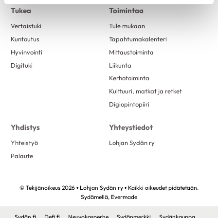
Tukea
Toimintaa
Vertaistuki
Tule mukaan
Kuntoutus
Tapahtumakalenteri
Hyvinvointi
Mittaustoiminta
Digituki
Liikunta
Kerhotoiminta
Kulttuuri, matkat ja retket
Digiopintopiiri
Yhdistys
Yhteystiedot
Yhteistyö
Lohjan Sydän ry
Palaute
© Tekijänoikeus 2026 • Lohjan Sydän ry • Kaikki oikeudet pidätetään.
Sydämellä,
Evermade
Sydän.fi
Defi.fi
Neuvokasperhe
Sydänmerkki
Sydänkauppa