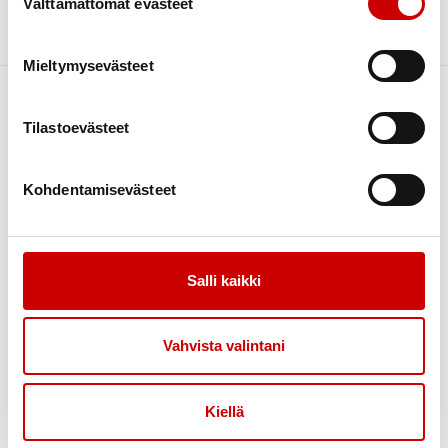
Välttämättömät evästeet
Mieltymysevästeet
Tilastoevästeet
Kohdentamisevästeet
Link to facebook
Link to twitter
Link to instagram
Link to youtube
Salli kaikki
Etusivu
Tietoa
Uutiset
Vahvista valintani
Kuulutko riskiryhmään?
Omahoito
Kiellä
Verkkoluennot