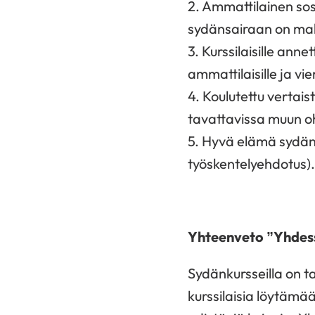
2. Ammattilainen sos
sydänsairaan on mahd
3. Kurssilaisille ann
ammattilaisille ja viera
4. Koulutettu vertais
tavattavissa muun oh
5. Hyvä elämä sydäns
työskentelyehdotus).
Yhteenveto ”Yhde
Sydänkursseilla on ta
kurssilaisia löytämä