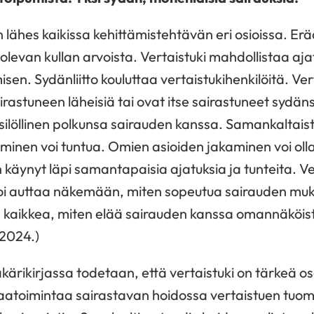
in lähes kaikissa kehittämistehtävän eri osioissa. E
n olevan kullan arvoista. Vertaistuki mahdollistaa a
sen. Sydänliitto kouluttaa vertaistukihenkilöitä. Ve
irastuneen läheisiä tai ovat itse sairastuneet sydän
silöllinen polkunsa sairauden kanssa. Samankaltais
tuminen voi tuntua. Omien asioiden jakaminen voi ol
n käynyt läpi samantapaisia ajatuksia ja tunteita. V
 voi auttaa näkemään, miten sopeutua sairauden mu
n kaikkea, miten elää sairauden kanssa omannäköist
 2024.)
kärikirjassa todetaan, että vertaistuki on tärkeä o
atoimintaa sairastavan hoidossa vertaistuen tuoma