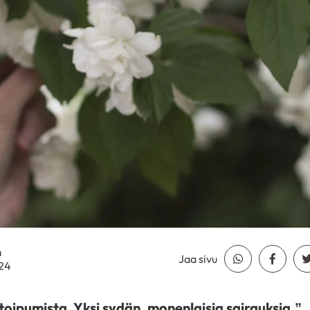
n
Jaa sivu
Jaa Whatsapp
Jaa Fa
024
 toipumista. Yksi sydän, monenlaisia sairauksia.”