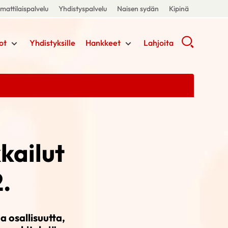
attilaispalvelu
Yhdistyspalvelu
Naisen sydän
Kipinä
ot
Yhdistyksille
Hankkeet
Lahjoita
kailut
.
a osallisuutta,