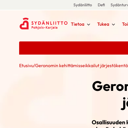
Sydänliitto
Defi
Sydänturv
Tietoa
Tukea
To
Etusivu
/
Geronomin kehittämisseikkailut järjestökentäl
Geron
Osallisuuden k