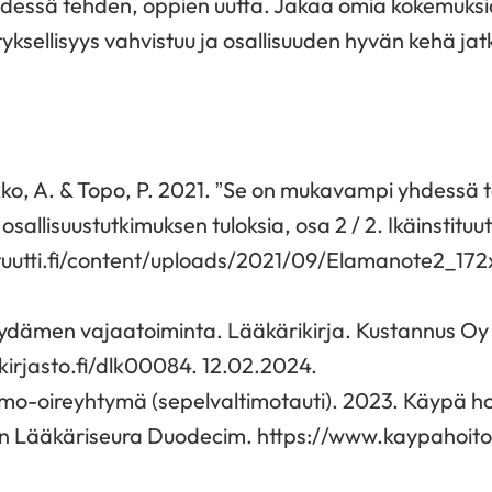
hdessä tehden, oppien uutta. Jakaa omia kokemuksia 
sellisyys vahvistuu ja osallisuuden hyvän kehä jat
kko, A. & Topo, P. 2021. ”Se on mukavampi yhdessä 
llisuustutkimuksen tuloksia, osa 2 / 2. Ikäinstituutt
ituutti.fi/content/uploads/2021/09/Elamanote2_1
Sydämen vajaatoiminta. Lääkärikirja. Kustannus O
irjasto.fi/dlk00084. 12.02.2024.
mo-oireyhtymä (sepelvaltimotauti). 2023. Käypä hoi
en Lääkäriseura Duodecim. https://www.kaypahoito.