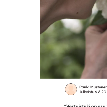
Paula Mustone
Julkaistu 6.6.2
”Vertaistuki on osa