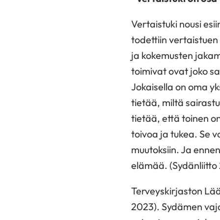
Vertaistuki nousi esi
todettiin vertaistue
ja kokemusten jakami
toimivat ovat joko sa
Jokaisella on oma yk
tietää, miltä sairas
tietää, että toinen o
toivoa ja tukea. Se
muutoksiin. Ja enne
elämää. (Sydänliitto
Terveyskirjaston Lää
2023). Sydämen vaja