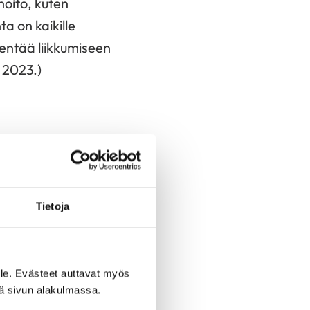
hoito, kuten
a on kaikille
ventää liikkumiseen
 2023.)
arjalalle
väosioiden, kuten
utekyselyn
Tietoja
n palautekyselyn
 1–5. Kokonaisuutena
aatimat toiveet ja
le. Evästeet auttavat myös
mmalta osalta
iä sivun alakulmassa.