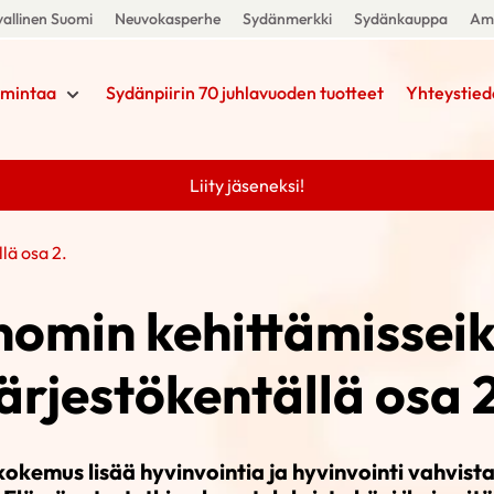
allinen Suomi
Neuvokasperhe
Sydänmerkki
Sydänkauppa
Amm
imintaa
Sydänpiirin 70 juhlavuoden tuotteet
Yhteystied
Liity jäseneksi!
lä osa 2.
omin kehittämisseik
järjestökentällä osa 2
okemus lisää hyvinvointia ja hyvinvointi vahvista