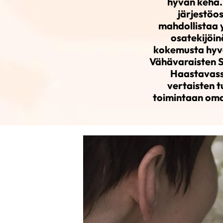
hyvän kehä. 
järjestöos
mahdollistaa 
osatekijöin
kokemusta hyväk
Vähävaraisten S
Haastavassa
vertaisten t
toimintaan oman