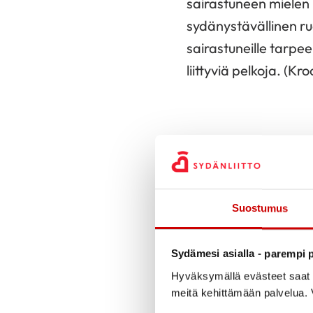
sairastuneen mielen 
sydänystävällinen ruo
sairastuneille tarpee
liittyviä pelkoja. (K
Vähävaraisten Sydän
Kehitysehdotukset on
Porinapöytien tuotos
Suostumus
vastauksia, keskustel
perusteella kurssi sa
Sydämesi asialla - parempi p
suurin osa kurssilaisi
Hyväksymällä evästeet saat s
tavoitteet kurssin e
meitä kehittämään palvelua. V