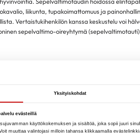
hyvinvointia. Sepelvaltimotaudin hoidossa elintapa
kavalio, liikunta, tupakoimattomuus ja painonhallint
llista. Vertaistukihenkilön kanssa keskustelu voi häl
rooninen sepelvaltimo-oireyhtymä (sepelvaltimotauti)
kurssin kehitysehdotukset Sydänliitto Pohjois-K
 laadittu kurssin aikana toteutettujen kehitystehtä
ten avulla. Lisäksi on hyödynnetty Sydänliiton pala
Yksityiskohdat
uja ja tehtyjä havaintoja kurssin ajalta. Sydänliito
i kokonaisarvosanaksi kurssilaisilta 4,42 asteikoilla
alvelu evästeillä
sta olivat erittäin tyytyväisiä kurssiin. Kurssilaisten l
ujuvamman käyttökokemuksen ja sisältöä, joka sopii juuri sinul
nsimmäisenä päivänä tulivat tulosten mukaan suuri
oit muuttaa valintojasi milloin tahansa klikkaamalla evästelinkk