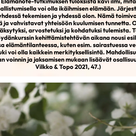
Elämänote-tutkimuksen tuloksista kävi ilmi, mitä
allistumisella voi olla ikäihmisen elämään. Järje
yhdessä tekemisen ja yhdessä olon. Nämä toimiva
ä ja vahvistavat yhteisöön kuulumisen tunnetta. O
sytyksi, arvostetuksi ja kohdatuksi tulemista. 
ydänkurssin kehittämistehtävän aikana nousi esi
 elämäntilanteessa, kuten esim. sairastuessa ver
uki voi olla kaikkein merkityksellisintä. Mahdollisu
 voinnin ja jaksamisen mukaan lisäävät osallisu
Vilkko & Topo 2021, 47.)