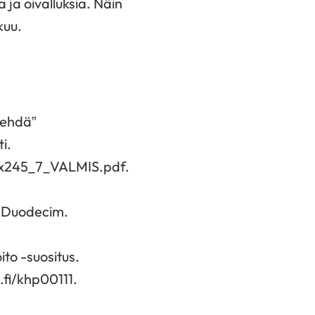
ja oivalluksia. Näin
kuu.
tehdä”
i.
72x245_7_VALMIS.pdf.
y Duodecim.
to -suositus.
fi/khp00111.