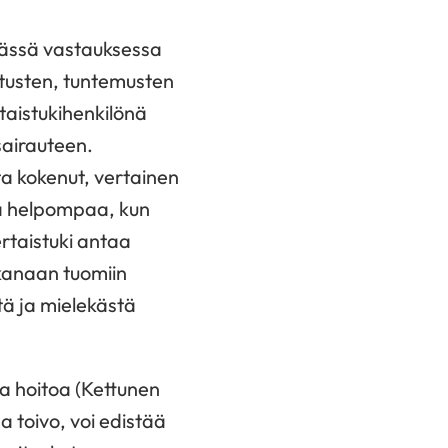
räässä vastauksessa
jatusten, tuntemusten
rtaistukihenkilönä
sairauteen.
ta kokenut, vertainen
la helpompaa, kun
ertaistuki antaa
kanaan tuomiin
ä ja mielekästä
sa hoitoa (Kettunen
 toivo, voi edistää