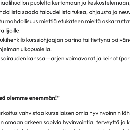
iaalihuollon puolelta kertomaan ja keskustelemaan
ollista saada taloudellista tukea, ohjausta ja neu
ettu mahdollisuus miettiä etukäteen mieltä askarrutt
ilijoille.
tukihenkilö kurssiohjaajan parina tai tiettynä päivän
jelman ulkopuolella.
airauden kanssa – arjen voimavarat ja keinot (pori
ssä olemme enemmän!”
rkoitus vahvistaa kurssilaisen omia hyvinvoinnin läht
än omaan arkeen sopivia hyvinvointia, terveyttä ja 