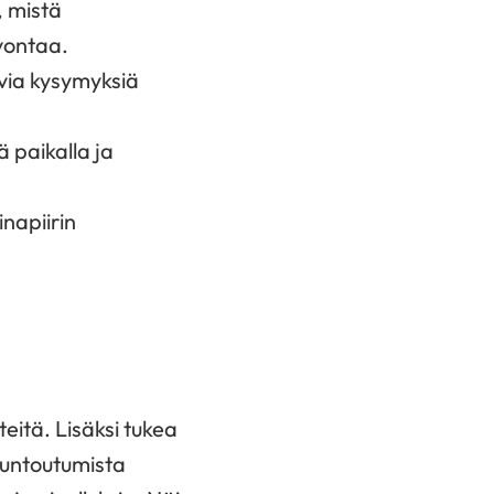
, mistä
vontaa.
avia kysymyksiä
ä paikalla ja
napiirin
eitä. Lisäksi tukea
kuntoutumista