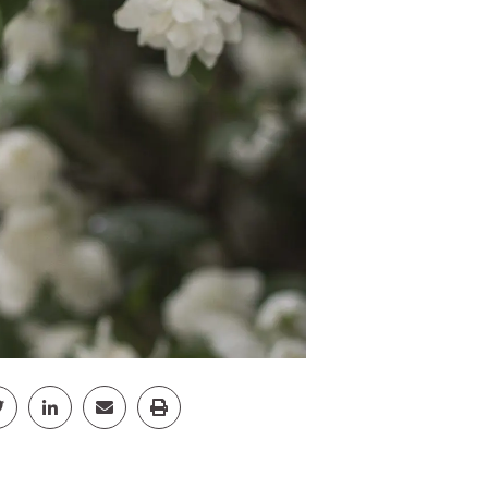
cebook
Jaa Twitter
Jaa Linkedin
Jaa Email
Jaa Print