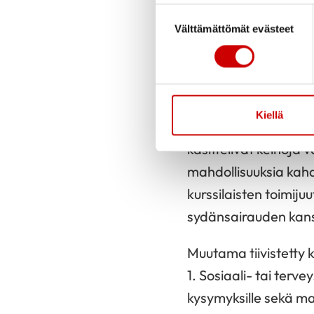
täytetyksi. Toteutune
Suostumuksen valinta
lisää tietoa omasta
Välttämättömät evästeet
ja kokemusten jakami
Into pohtia ja kehit
18 kappaletta. Tavoit
Kiellä
hyödynnettävissä tul
käsittelivät keinoja 
mahdollisuuksia kahd
kurssilaisten toimij
sydänsairauden kan
Muutama tiivistetty 
1. Sosiaali- tai terv
kysymyksille sekä ma