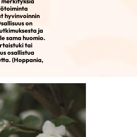
 merkityksiä
stötoiminta
t hyvinvoinnin
sallisuus on
Tutkimuksesta ja
lle sama huomio.
taistuki tai
us osallistua
utta. (Hoppania,