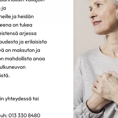
 ja
ille ja heidän
tteena on tukea
eistensä arjessa
audesta ja erilaisista
ivä on maksuton ja
 on mahdollista anoa
kulkuneuvon
östä.
n yhteydessä tai
 puh: 013 330 8480