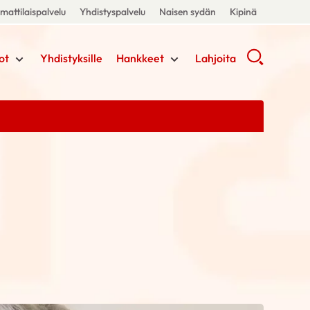
attilaispalvelu
Yhdistyspalvelu
Naisen sydän
Kipinä
ot
Yhdistyksille
Hankkeet
Lahjoita