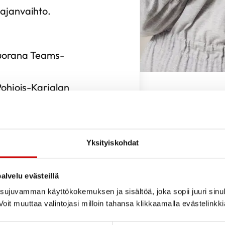
 ajanvaihto.
suorana Teams-
Pohjois-Karjalan
nvointi ja terveys):
Yksityiskohdat
alvelu evästeillä
ujuvamman käyttökokemuksen ja sisältöä, joka sopii juuri sinul
oit muuttaa valintojasi milloin tahansa klikkaamalla evästelinkk