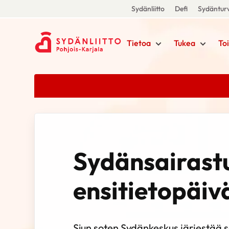
Sydänliitto
Defi
Sydänturv
Tietoa
Tukea
To
Sydänsairast
ensitietopäiv
Siun soten Sydänkeskus järjestää sä