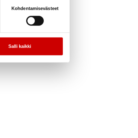
Kohdentamisevästeet
Salli kaikki