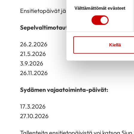
Suostumuksen valinta
Välttämättömät evästeet
Ensitietopäivät järjestetään
Keskussairaal
Sepelvaltimotauti-päivät:
26.2.2026
Kiellä
21.5.2026
3.9.2026
26.11.2026
Sydämen vajaatoiminta-päivät:
17.3.2026
27.10.2026
Tallenteita ensitietopäivistä voi katsoa Si