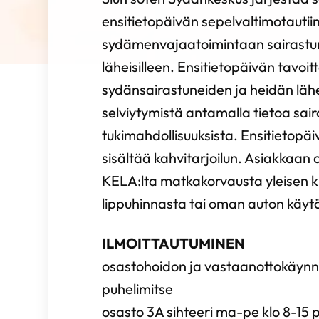
ensitietopäivän sepelvaltimotautiin
sydämenvajaatoimintaan sairastune
läheisilleen. Ensitietopäivän tavoi
sydänsairastuneiden ja heidän läh
selviytymistä antamalla tietoa sair
tukimahdollisuuksista. Ensitietopä
sisältää kahvitarjoilun. Asiakkaan
KELA:lta matkakorvausta yleisen 
lippuhinnasta tai oman auton käyt
ILMOITTAUTUMINEN
osastohoidon ja vastaanottokäynni
puhelimitse
osasto 3A sihteeri ma-pe klo 8-15