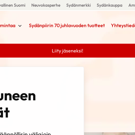
allinen Suomi
Neuvokasperhe
Sydänmerkki
Sydänkauppa
Amm
imintaa
Sydänpiirin 70 juhlavuoden tuotteet
Yhteystied
Liity jäseneksi!
uneen
ät
ännöllisin väliajoin