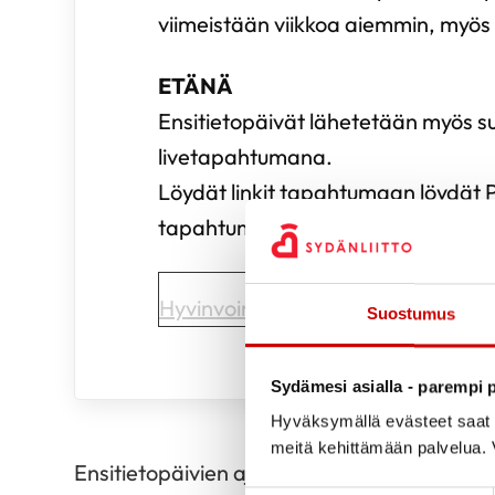
viimeistään viikkoa aiemmin, myös
ETÄNÄ
Ensitietopäivät lähetetään myös 
livetapahtumana.
Löydät linkit tapahtumaan löydät 
tapahtumakalenterista (osiosta hyvi
Hyvinvointi ja terveys
Suostumus
Sydämesi asialla - parempi p
Hyväksymällä evästeet saat s
meitä kehittämään palvelua. V
Ensitietopäivien ajankohdat: