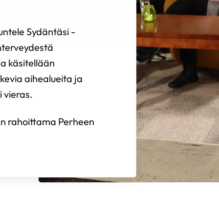
untele Sydäntäsi -
änterveydestä
sa käsitellään
kevia aihealueita ja
 vieras.
:n rahoittama Perheen