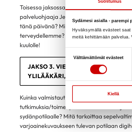
Suostumus
Toisessa jaksossa keskustellaan liikunnan m
palveluohjaaja Jenna Hiltusen kanssa! Kuink
Sydämesi asialla - parempi p
tänä päivänä? Millaisia vaikutuksia liikkumis
Hyväksymällä evästeet saat s
terveydellemme? Miten liikuntaa voi lisätä 
meitä kehittämään palvelua. V
kuulolle!
Suostumuksen valinta
Välttämättömät evästeet
JAKSO 3. VIERAANA SYDÄNKESKU
YLILÄÄKÄRI, DOSENTTI TUOMAS R
Kiellä
Kuinka valmistautua kardiologin vastaanotol
tutkimuksia/toimenpiteitä tehdään Pohjois
sydänpotilaalle? Mitä tarkoittaa sepelvalt
varjoainekuvaukseen tulevan potilaan digi