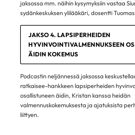
jaksossa mm. näihin kysymyksiin vastaa Siu
sydänkeskuksen ylilääkäri, dosentti Tuomas
JAKSO 4. LAPSIPERHEIDEN
HYVINVOINTIVALMENNUKSEEN OS
ÄIDIN KOKEMUS
Podcastin neljännessä jaksossa keskustell
ratkaisee-hankkeen lapsiperheiden hyvinv
osallistuneen äidin, Kristan kanssa heidän
valmennuskokemuksesta ja ajatuksista perh
liittyen.