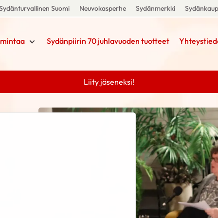
Sydänturvallinen Suomi
Neuvokasperhe
Sydänmerkki
Sydänkau
imintaa
Sydänpiirin 70 juhlavuoden tuotteet
Yhteystied
Liity jäseneksi!