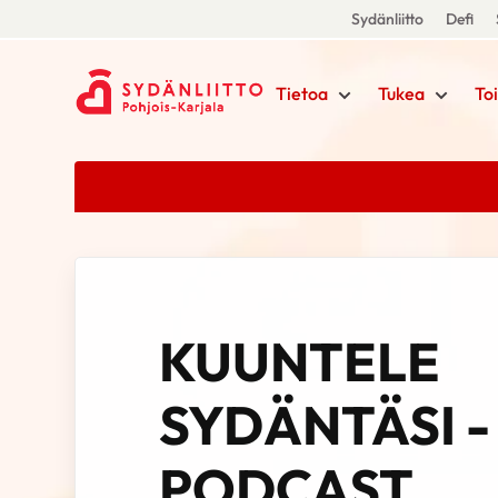
Sydänliitto
Defi
Tietoa
Tukea
To
KUUNTELE
SYDÄNTÄSI -
PODCAST