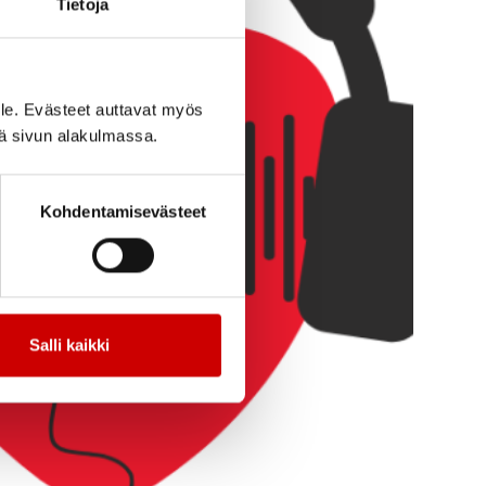
Tietoja
le. Evästeet auttavat myös
iä sivun alakulmassa.
Kohdentamisevästeet
Salli kaikki