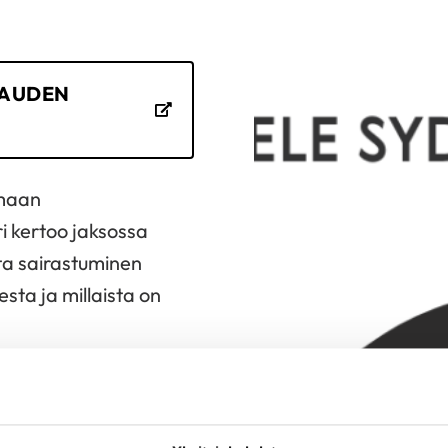
RAUDEN
emaan
ri kertoo jaksossa
eita sairastuminen
sta ja millaista on
 HYVINVOINTIA