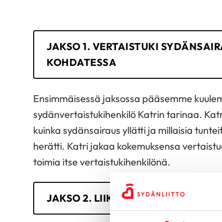
JAKSO 1. VERTAISTUKI SYDÄNSAI
KOHDATESSA
Ensimmäisessä jaksossa pääsemme kuul
sydänvertaistukihenkilö Katrin tarinaa. Kat
kuinka sydänsairaus yllätti ja millaisia tunt
herätti. Katri jakaa kokemuksensa vertaistue
toimia itse vertaistukihenkilönä.
JAKSO 2. LIIKUNTA OSANA ARJEN