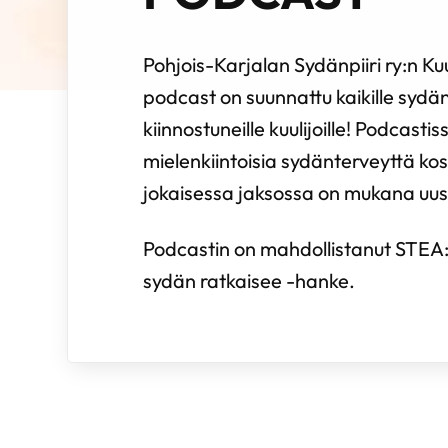
Pohjois-Karjalan Sydänpiiri ry:n Ku
podcast on suunnattu kaikille syd
kiinnostuneille kuulijoille! Podcastis
mielenkiintoisia sydänterveyttä kos
jokaisessa jaksossa on mukana uusi
Podcastin on mahdollistanut STEA
sydän ratkaisee -hanke.