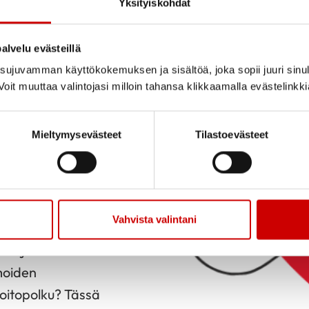
Yksityiskohdat
erkityksestä ISLO:n
a liikunta näyttäytyy
alvelu evästeillä
ella on
ujuvamman käyttökokemuksen ja sisältöä, joka sopii juuri sinul
arkeen? Tervetuloa
oit muuttaa valintojasi milloin tahansa klikkaamalla evästelinkk
Mieltymysevästeet
Tilastoevästeet
KSEN
ISSANEN.
Vahvista valintani
le? Millaisia
-Karjalassa
imoiden
hoitopolku? Tässä