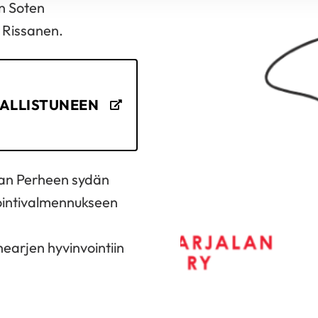
n Soten
 Rissanen.
ALLISTUNEEN
aan Perheen sydän
ointivalmennukseen
earjen hyvinvointiin