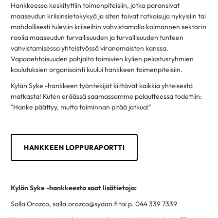
Hankkeessa keskityttiin toimenpiteisiin, jotka paransivat
maaseudun kriisinsietokykyä ja siten toivat ratkaisuja nykyisiin tai
mahdollisesti tuleviin kriiseihin vahvistamalla kolmannen sektorin
roolia maaseudun turvallisuuden ja turvallisuuden tunteen
vahvistamisessa yhteistyössä viranomaisten kanssa.
Vapaaehtoisuuden pohjalta toimivien kylien pelastusryhmien
koulutuksien organisointi kuului hankkeen toimenpiteisiin.
Kylän Syke -hankkeen työntekijät kiittävät kaikkia yhteisestä
matkasta! Kuten eräässä saamassamme palautteessa todettiin:
”Hanke päättyy, mutta toiminnan pitää jatkua!”
HANKKEEN LOPPURAPORTTI
Kylän Syke -hankkeesta saat lisätietoja:
Salla Orozco, salla.orozco@sydan.fi tai p. 044 339 7339