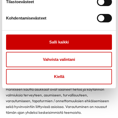
Tilastoevästeet
Kylän syke -hanke
Kohdentamisevästeet
Kylän Syke -hanke toteutettiin vuosina 2020-2023. Hanke oli
Pohjois-Karjalan ELY – keskuksen sekä Maakuntaliiton
tulevaisuusrahaston rahoittama yleishyödyllinen
Salli kaikki
kehittämishanke, jonka puitteissa kehitettiin organisoitua
vapaaehtoistoimintaa osaksi eri toimijoiden yhteistä
verkostoa erityisesti harvaan asutuilla alueilla. Hankkeen
Vahvista valintani
tavoite ja toiminta perustuivat yhteisöllisyyden lisäämiseen,
hankkeessa haluttiin vahvistaa erilaisia naapuriapu-rinkejä
kylillä sekä luoda uusia turvallisuussuunnitelmia ja päivittää
Kiellä
entisiä.
Hankkeen kautta asukkaat ovat saaneet tietoa ja käytännön
valmiuksia terveyteen, asumiseen, turvallisuuteen,
varautumiseen, tapaturmien / onnettomuuksien ehkäisemiseen
sekä hyvinvointiin liittyvissä asioissa. Varautuminen on noussut
tämän ajan yhdeksi keskeisimmistä teemoista.