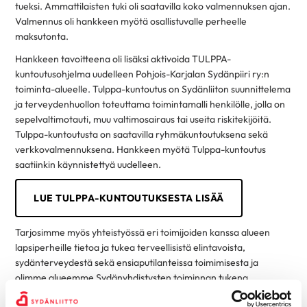
tueksi. Ammattilaisten tuki oli saatavilla koko valmennuksen ajan.
Valmennus oli hankkeen myötä osallistuvalle perheelle
maksutonta.
Hankkeen tavoitteena oli lisäksi aktivoida TULPPA-
kuntoutusohjelma uudelleen Pohjois-Karjalan Sydänpiiri ry:n
toiminta-alueelle. Tulppa-kuntoutus on Sydänliiton suunnittelema
ja terveydenhuollon toteuttama toimintamalli henkilölle, jolla on
sepelvaltimotauti, muu valtimosairaus tai useita riskitekijöitä.
Tulppa-kuntoutusta on saatavilla ryhmäkuntoutuksena sekä
verkkovalmennuksena. Hankkeen myötä Tulppa-kuntoutus
saatiinkin käynnistettyä uudelleen.
LUE TULPPA-KUNTOUTUKSESTA LISÄÄ
Tarjosimme myös yhteistyössä eri toimijoiden kanssa alueen
lapsiperheille tietoa ja tukea terveellisistä elintavoista,
sydänterveydestä sekä ensiaputilanteissa toimimisesta ja
olimme alueemme Sydänyhdistysten toiminnan tukena
perhejärjestökentällä.