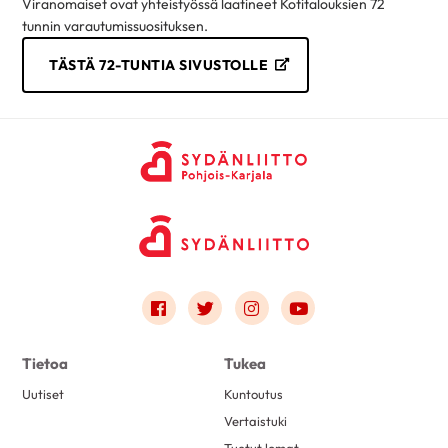
Viranomaiset ovat yhteistyössä laatineet Kotitalouksien 72
tunnin varautumissuosituksen.
TÄSTÄ 72-TUNTIA SIVUSTOLLE
Link to facebook
Link to twitter
Link to instagram
Link to youtube
Tietoa
Tukea
Uutiset
Kuntoutus
Vertaistuki