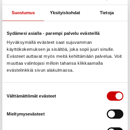
Suostumus
Yksityiskohdat
Tietoja
Perheen Sydän Ratkaisee-hankkeesta saat lisätietoja
halutessasi:
Annika Immonen,
annika.immonen@sydan.fi tai p. 050 4343 997
Sydämesi asialla - parempi palvelu evästeillä
Salla Orozco,
salla.orozco@sydan.fi tai p. 044 339 7339
Mari Tahvanainen, mari.tahvanainen@sydan.fi tai p.050 512
Hyväksymällä evästeet saat sujuvamman
2134
käyttökokemuksen ja sisältöä, joka sopii juuri sinulle.
Evästeet auttavat myös meitä kehittämään palvelua. Voit
muuttaa valintojasi milloin tahansa klikkaamalla
evästelinkkiä sivun alakulmassa.
Suostumuksen valinta
Välttämättömät evästeet
Mieltymysevästeet