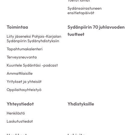
Tuetut lomat
Sydänsairastuneen
ensitietopäivät
Toimintaa
Sydänpiirin 70 juhlavuoden
tuotteet
Liity jäseneksi Pohjois-Karjalan
Sydänpiirin Sydänyhdistyksiin
Tapahtumakalenteri
Terveysneuvonta
Kuuntele Sydäntäsi -podcast
Ammattilaisille
Yritykset ja yhteisöt
Oppilaitosyhteistyö
Yhteystiedot
Yhdistyksille
Henkilöstö
Laskutustiedot