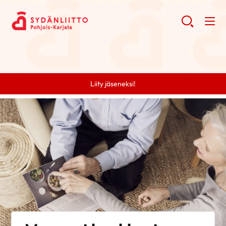
Liity jäseneksi!