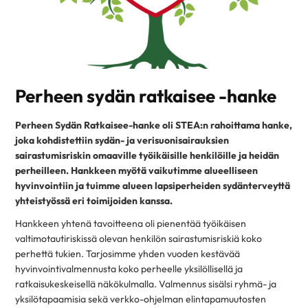
Perheen sydän ratkaisee -hanke
Perheen Sydän Ratkaisee-hanke oli STEA:n rahoittama hanke,
joka kohdistettiin sydän- ja verisuonisairauksien
sairastumisriskin omaaville työikäisille henkilöille ja heidän
perheilleen. Hankkeen myötä vaikutimme alueelliseen
hyvinvointiin ja tuimme alueen lapsiperheiden sydänterveyttä
yhteistyössä eri toimijoiden kanssa.
Hankkeen yhtenä tavoitteena oli pienentää työikäisen
valtimotautiriskissä olevan henkilön sairastumisriskiä koko
perhettä tukien. Tarjosimme yhden vuoden kestävää
hyvinvointivalmennusta koko perheelle yksilöllisellä ja
ratkaisukeskeisellä näkökulmalla. Valmennus sisälsi ryhmä- ja
yksilötapaamisia sekä verkko-ohjelman elintapamuutosten