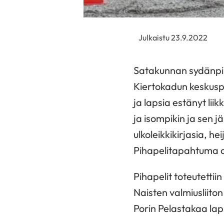
Julkaistu 23.9.2022
Satakunnan sydänpiir
Kiertokadun keskuspui
ja lapsia estänyt li
ja isompikin ja sen jä
ulkoleikkikirjasia, he
Pihapelitapahtuma ol
Pihapelit toteutetti
Naisten valmiusliito
Porin Pelastakaa lap