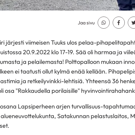
Jaa sivu
Jaa Whatsapp
Jaa Fa
i järjesti viimeisen Tuuks ulos pelaa-pihapelitapa
stossa 20.9.2022 klo 17-19. Sää oli harmaa ja viileä
ikkumasta ja pelailemasta! Polttopalloon mukaan inn
lkeen ei taatusti ollut kylmä enää kellään. Pihapelipis
ijastimia ja retkeilyvinkki-lehtisiä. Yhteensä 36 henkeä
i osa ”Rakkaudella porilaisille” hyvinvointirahahank
in osana Lapsiperheen arjen turvallisuus-tapahtuma
n alueneuvottelukunta, Satakunnan pelastuslaitos, 
set.