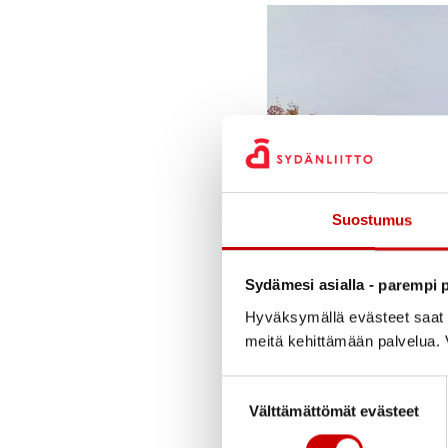
Suostumus
Sydämesi asialla - parempi p
Hyväksymällä evästeet saat s
meitä kehittämään palvelua. V
Suostumuksen valinta
Välttämättömät evästeet