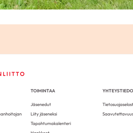
TOIMINTAA
YHTEYSTIED
Jäsenedut
Tietosuojaselos
aanhoitajan
Liity jäseneksi
Saavutettavuus
Tapahtumakalenteri
Hankkeet