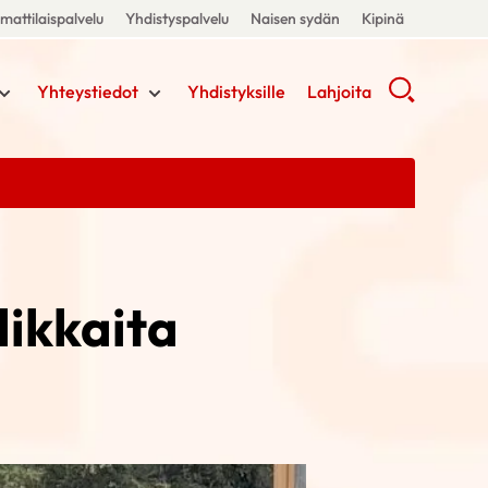
attilaispalvelu
Yhdistyspalvelu
Naisen sydän
Kipinä
Yhteystiedot
Yhdistyksille
Lahjoita
dikkaita