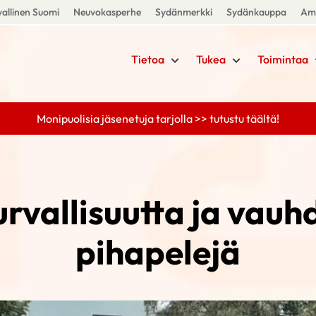
allinen Suomi
Neuvokasperhe
Sydänmerkki
Sydänkauppa
Amm
Tietoa
Tukea
Toimintaa
Monipuolisia jäsenetuja tarjolla >> tutustu täältä!
urvallisuutta ja vauh
pihapelejä