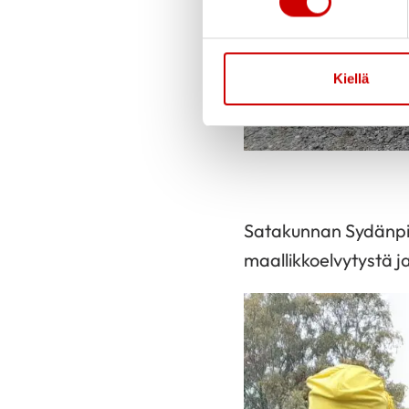
Kiellä
Satakunnan Sydänpii
maallikkoelvytystä j