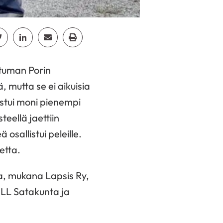
cebook
Jaa Twitter
Jaa Linkedin
Jaa Email
Jaa Print
htuman Porin
, mutta se ei aikuisia
ostui moni pienempi
teellä jaettiin
 osallistui peleille.
etta.
a, mukana Lapsis Ry,
MLL Satakunta ja