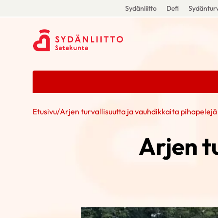
Sydänliitto
Defi
Sydänturv
Etusivu
/
Arjen turvallisuutta ja vauhdikkaita pihapelejä
Arjen t