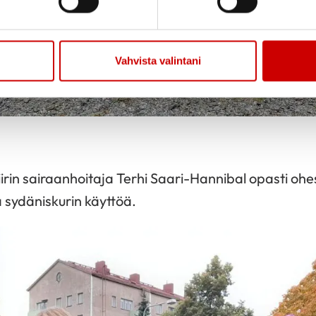
Vahvista valintani
rin sairaanhoitaja Terhi Saari-Hannibal opasti ohe
a sydäniskurin käyttöä.