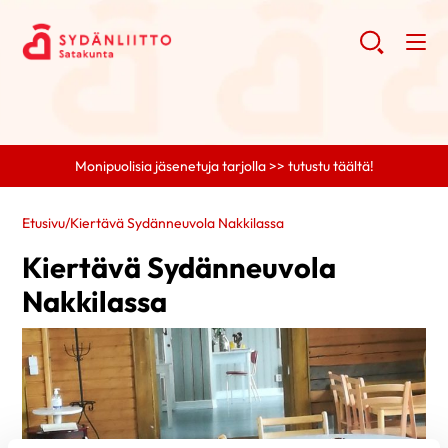
Monipuolisia jäsenetuja tarjolla >> tutustu täältä!
Etusivu
/
Kiertävä Sydänneuvola Nakkilassa
Kiertävä Sydänneuvola
Nakkilassa