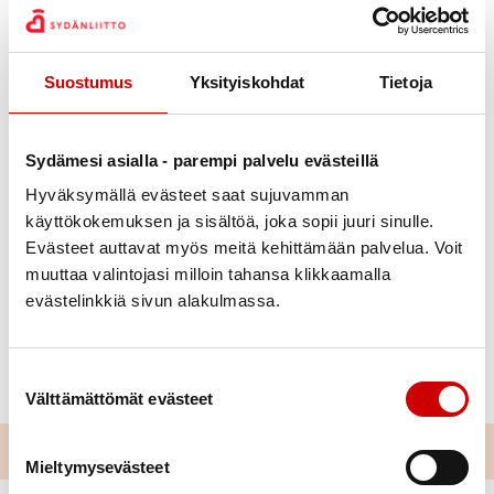
Suostumus
Yksityiskohdat
Tietoja
Julkaistu 21.6.2021
Jaa Whatsapp
Jaa Facebook
Jaa Twitter
Jaa Linkedin
Jaa Email
Jaa Print
Sydämesi asialla - parempi palvelu evästeillä
Hyväksymällä evästeet saat sujuvamman
Ensimmäinen Kiertävä Sydänneuvola-piste
käyttökokemuksen ja sisältöä, joka sopii juuri sinulle.
järjestettiin 17.6. Nakkilassa Hormiston kylätalolla.
Evästeet auttavat myös meitä kehittämään palvelua. Voit
Ajan varanneet sydänterveydestä kiinnostuneet
muuttaa valintojasi milloin tahansa klikkaamalla
nakkilalaiset pääsivät kysymään ja keskustelemaan
evästelinkkiä sivun alakulmassa.
omahoitoon liittyvistä asioista Satakunnan
sydänpiirin sairaanhoitajan kanssa. Iltapäivä oli
Suostumuksen valinta
mukava ja antoisa, tästä on hyvä jatkaa!
Välttämättömät evästeet
Mieltymysevästeet