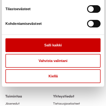
Tilastoevästeet
Kohdentamisevästeet
Link to facebook
Link to twitter
Link to youtube
Salli kaikki
Tietoa
Tukea
Vahvista valintani
Uutiset
Verkkopuntari
Sydänneuvola – sairaanhoitajan
neuvontaa
Kiellä
Kuntoutus
Vertaistuki
Toimintaa
Yhteystiedot
Jäsenedut
Tietosuojaselosteet