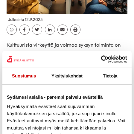
Julkaistu 12.9.2025
Jaa Whatsapp
Jaa Facebook
Jaa Twitter
Jaa Linkedin
Jaa Email
Jaa Print
Kulttuurista virkeyttä ja voimaa syksyn toiminta on
lähtenyt loistavasti käyntiin. Kotikäynneillä on muun
muassa maalattu, tehty improvisaatioharjoituksia,
sanoitettu omaa elämänkertaa sekä kuunneltu
Suostumus
Yksityiskohdat
Tietoja
lempimusiikkia. Kulttuurikurkistusryhmissä on mm.
keskusteltu taiteesta, luettu runoja, mietitty omia
voimavaroja – toteuttaen omat voimavarapuut,
Sydämesi asialla - parempi palvelu evästeillä
valokuvattu ja sanoitettu omia kuvia sekä maalattu
Hyväksymällä evästeet saat sujuvamman
kiviä.
käyttökokemuksen ja sisältöä, joka sopii juuri sinulle.
Evästeet auttavat myös meitä kehittämään palvelua. Voit
Olemme myös vierailleet erilaisissa tilaisuuksissa,
muuttaa valintojasi milloin tahansa klikkaamalla
joissa olemme esitelleet toimintaa ja osallistaneet