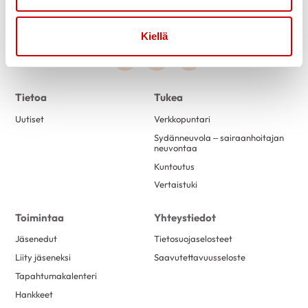
Kiellä
Link to facebook
Link to twitter
Link to youtube
Tietoa
Tukea
Uutiset
Verkkopuntari
Sydänneuvola – sairaanhoitajan
neuvontaa
Kuntoutus
Vertaistuki
Toimintaa
Yhteystiedot
Jäsenedut
Tietosuojaselosteet
Liity jäseneksi
Saavutettavuusseloste
Tapahtumakalenteri
Hankkeet