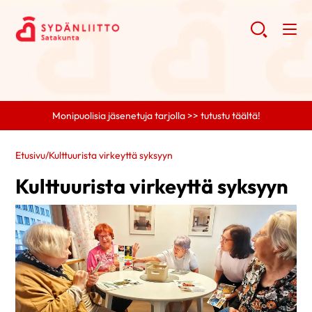
Monipuolisia jäsenetuja tarjolla >> tutustu täältä!
Etusivu
/
Kulttuurista virkeyttä syksyyn
Kulttuurista virkeyttä syksyyn