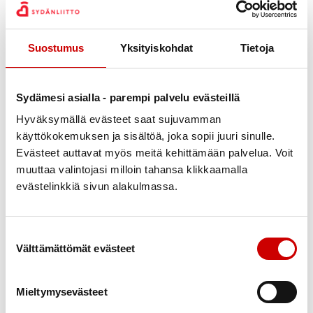
Suostumus
Yksityiskohdat
Tietoja
Sydänteltan vieressä pääsi myös tutustumaan
maallikkoelvytykseen ja sydäniskurin käyttöön.
Sydämesi asialla - parempi palvelu evästeillä
Hyväksymällä evästeet saat sujuvamman
käyttökokemuksen ja sisältöä, joka sopii juuri sinulle.
Evästeet auttavat myös meitä kehittämään palvelua. Voit
muuttaa valintojasi milloin tahansa klikkaamalla
evästelinkkiä sivun alakulmassa.
Suostumuksen valinta
Välttämättömät evästeet
Mieltymysevästeet