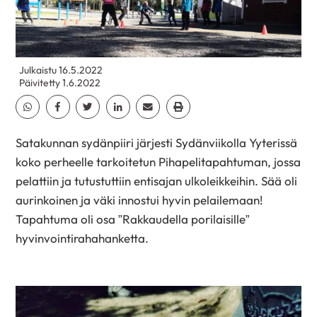
Julkaistu 16.5.2022
Päivitetty 1.6.2022
Jaa Whatsapp
Jaa Facebook
Jaa Twitter
Jaa Linkedin
Jaa Email
Jaa Print
Satakunnan sydänpiiri järjesti Sydänviikolla Yyterissä
koko perheelle tarkoitetun Pihapelitapahtuman, jossa
pelattiin ja tutustuttiin entisajan ulkoleikkeihin. Sää oli
aurinkoinen ja väki innostui hyvin pelailemaan!
Tapahtuma oli osa ”Rakkaudella porilaisille”
hyvinvointirahahanketta.