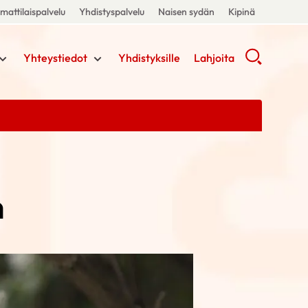
attilaispalvelu
Yhdistyspalvelu
Naisen sydän
Kipinä
Yhteystiedot
Yhdistyksille
Lahjoita
n