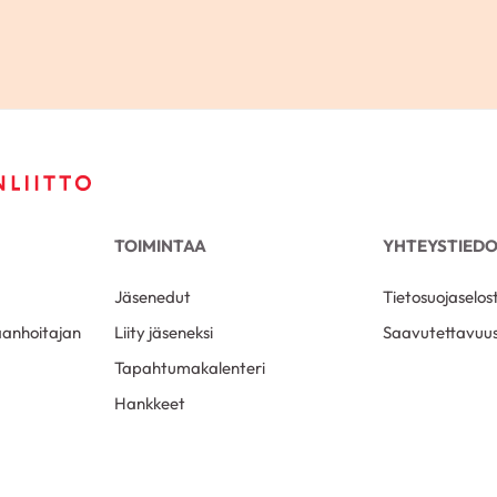
TOIMINTAA
YHTEYSTIED
Jäsenedut
Tietosuojaselos
aanhoitajan
Liity jäseneksi
Saavutettavuus
Tapahtumakalenteri
Hankkeet