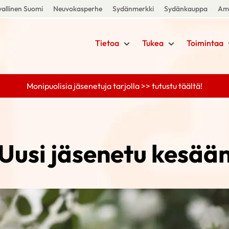
allinen Suomi
Neuvokasperhe
Sydänmerkki
Sydänkauppa
Amm
Tietoa
Tukea
Toimintaa
Monipuolisia jäsenetuja tarjolla >> tutustu täältä!
Uusi jäsenetu kesää