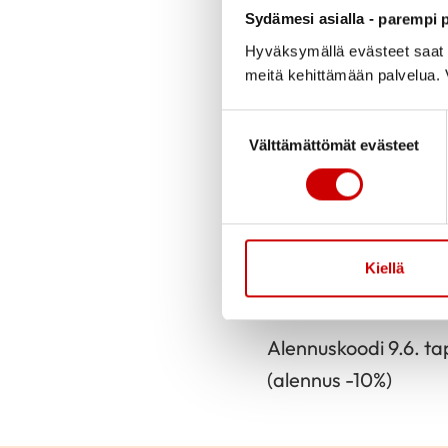
Julkaistu 31.5.2023
Sydämesi asialla - parempi p
Hyväksymällä evästeet saat s
meitä kehittämään palvelua. V
Eura Events haluaa 
alennettuun hintaan
Suostumuksen valinta
tapahtumiin -10%. Es
Välttämättömät evästeet
Teräsniska (30.6.), K
Ohjelmaan voit tut
lippukauppaan. Jäsen
Kiellä
varattuun kenttään.
Alennuskoodi 9.6. t
(alennus -10%)