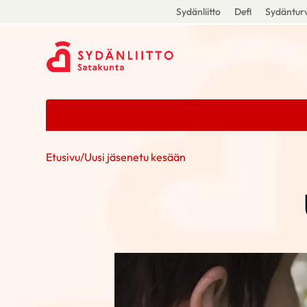
Sydänliitto
Defi
Sydänturv
Etusivu
/
Uusi jäsenetu kesään