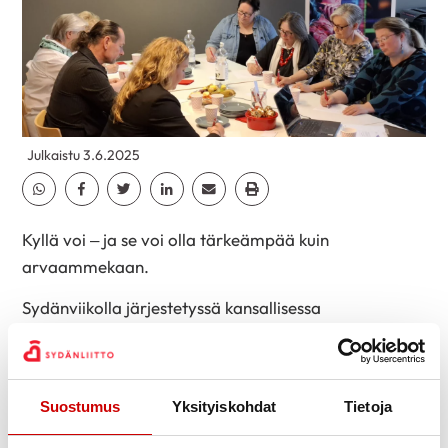
Julkaistu 3.6.2025
Jaa Whatsapp
Jaa Facebook
Jaa Twitter
Jaa Linkedin
Jaa Email
Jaa Print
Kyllä voi – ja se voi olla tärkeämpää kuin
arvaammekaan.
Sydänviikolla järjestetyssä kansallisessa
dialogikeskustelussa järjestötoimijat ja eri
sidosryhmien sekä kohderyhmän edustajat
pysähtyivät pohtimaan, miten kulttuuri ruokkii mielen
Suostumus
Yksityiskohdat
Tietoja
voimavaroja ikäihmisillä elämän muutostilanteissa.