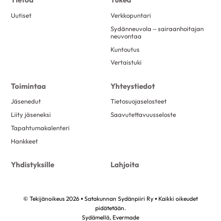
Uutiset
Verkkopuntari
Sydänneuvola – sairaanhoitajan
neuvontaa
Kuntoutus
Vertaistuki
Toimintaa
Yhteystiedot
Jäsenedut
Tietosuojaselosteet
Liity jäseneksi
Saavutettavuusseloste
Tapahtumakalenteri
Hankkeet
Yhdistyksille
Lahjoita
© Tekijänoikeus 2026 • Satakunnan Sydänpiiri Ry • Kaikki oikeudet
pidätetään.
Sydämellä,
Evermade