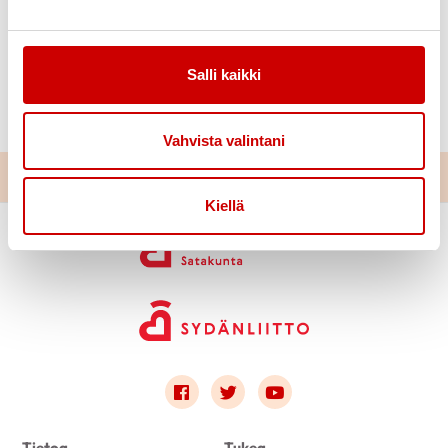
Tutustu keskustelun yhteenvetoon tästä.
Miten kulttuuri ruokkii mielen voimavaroja ikäihmisillä
Salli kaikki
elämän muutostilanteissa -dialogikeskustelun
yhteenveto 22.5.2025
Vahvista valintani
Kiellä
Link to facebook
Link to twitter
Link to youtube
Tietoa
Tukea