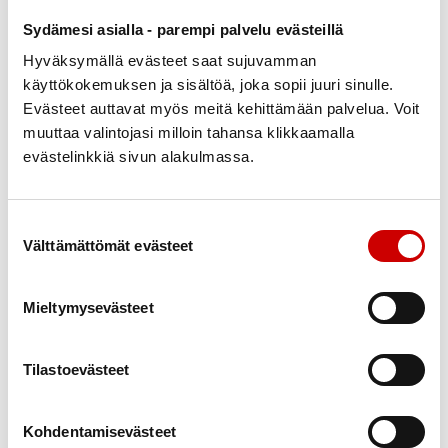
Keskustelun oivalluksia:
Sydämesi asialla - parempi palvelu evästeillä
– Kulttuuri tuo toivoa, lohtua ja yhteyden itseen.
– Musiikki, muistelut, runous ja käsityöt herättävät
Hyväksymällä evästeet saat sujuvamman
käyttökokemuksen ja sisältöä, joka sopii juuri sinulle.
muistoja ja iloa.
Evästeet auttavat myös meitä kehittämään palvelua. Voit
– Jokaisella on oikeus kulttuuriin – omalla tavallaan.
muuttaa valintojasi milloin tahansa klikkaamalla
– Kulttuuri ei ole lisä, vaan olennainen osa hyvää
evästelinkkiä sivun alakulmassa.
arkea ja hoivaa.
– Tarvitaan enemmän koulutusta, asennemuutosta ja
rohkeaa kokeilua.
Suostumuksen valinta
Välttämättömät evästeet
Keskustelussa jaettiin tarinoita, kokemuksia ja
konkreettisia esimerkkejä siitä, miten pienillä asioilla
Mieltymysevästeet
voi olla suuri vaikutus.
”Runo sai ajattelemaan ihan uudella tavalla.”
Tilastoevästeet
”Sain herätyksen – kulttuuri voikin olla näin arkista.”
”Tämä ei saa jäädä tähän – keskustelua pitää
Kohdentamisevästeet
jatkaa.”