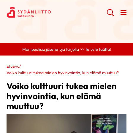
Monipuolisia jäsenetuja tarjolla >> tutustu täältä!
Etusivu
/
Voiko kulttuuri tukea mielen hyvinvointia, kun elämä muuttuu?
Voiko kulttuuri tukea mielen
hyvinvointia, kun elämä
muuttuu?