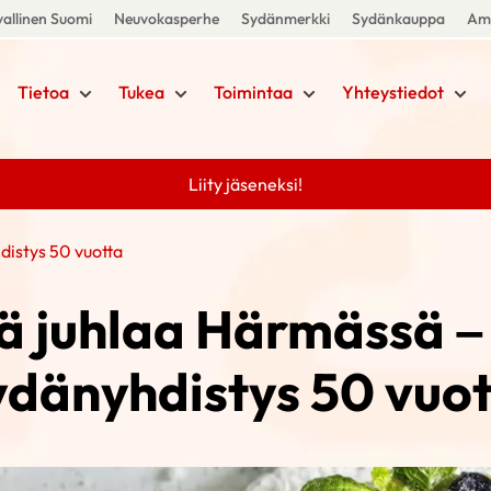
allinen Suomi
Neuvokasperhe
Sydänmerkki
Sydänkauppa
Amm
Tietoa
Tukea
Toimintaa
Yhteystiedot
Liity jäseneksi!
istys 50 vuotta
tä juhlaa Härmässä 
ydänyhdistys 50 vuot