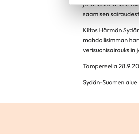
ja läheisiä lähelle 
saamisen sairaudest
Kiitos Härmän Sydäny
mahdollisimman harva
verisuonisairauksiin 
Tampereella 28.9.2
Sydän-Suomen alue 