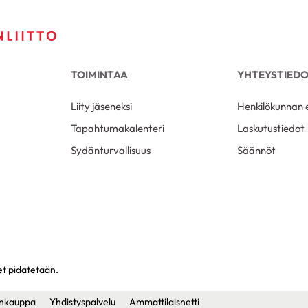
TOIMINTAA
YHTEYSTIED
Liity jäseneksi
Henkilökunnan e
Tapahtumakalenteri
Laskutustiedot
Sydänturvallisuus
Säännöt
et pidätetään.
nkauppa
Yhdistyspalvelu
Ammattilaisnetti