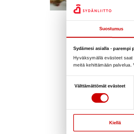
Julkaistu 28.9.2025
Suostumus
Härmän Sydänyhd
– sydänlämpöise
Sydämesi asialla - parempi p
Hyväksymällä evästeet saat s
Toimitte sydänpotila
meitä kehittämään palvelua. V
hyväksi. Kuljette ihm
Suostumuksen valinta
tapahtumia ja aktiiv
Välttämättömät evästeet
muiden härmäläisten
kuten apteekkien kan
Toimitte monella tav
Kiellä
Järjestämänne asiant