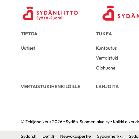
TIETOA
TUKEA
Uutiset
Kuntoutus
Vertaistuki
Olohuone
VERTAISTUKIHENKILÖILLE
LAHJOITA
© Tekijänoikeus 2026 • Sydän-Suomen alue ry • Kaikki oikeud
Sydän.fi
Defi.fi
Neuvokasperhe
Sydänmerkki
Sydä