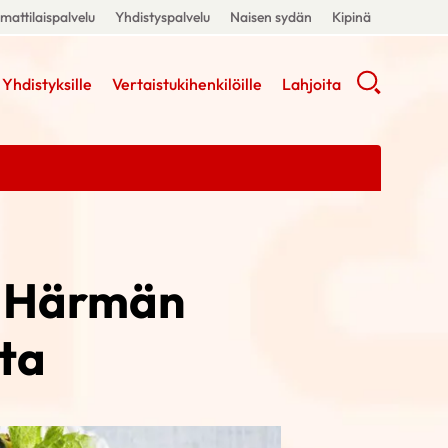
attilaispalvelu
Yhdistyspalvelu
Naisen sydän
Kipinä
Yhdistyksille
Vertaistukihenkilöille
Lahjoita
– Härmän
ta