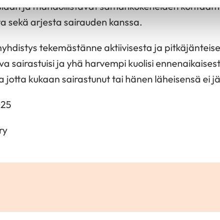
toisiaan ja mahdollistavat samankokeneiden kohtaami
a sekä arjesta sairauden kanssa.
hdistys tekemästänne aktiivisesta ja pitkäjänteises
 sairastuisi ja yhä harvempi kuolisi ennenaikaisest
ja jotta kukaan sairastunut tai hänen läheisensä ei jäi
025
ry