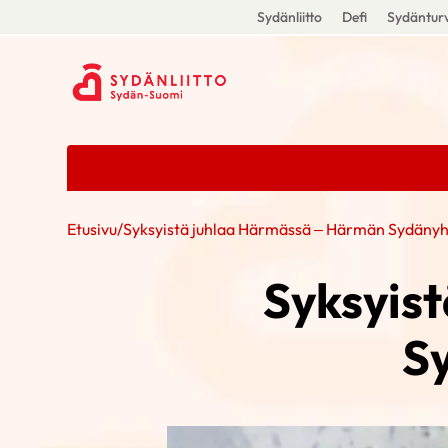
Sydänliitto
Defi
Sydänturv
Etusivu
/
Syksyistä juhlaa Härmässä – Härmän Sydänyhd
Syksyis
S