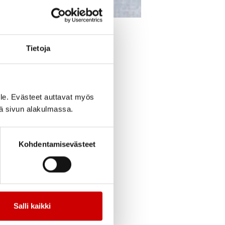
cebook
Jaa Twitter
Jaa Linkedin
Jaa Email
Jaa Print
Tietoja
däntyön taivalta
le. Evästeet auttavat myös
stuneiden asukkaiden
iä sivun alakulmassa.
vaa. Järjestätte
e ja yhteistyönne
Kohdentamisevästeet
stämiseksi.
Salli kaikki
tuovat sydänpotilaita