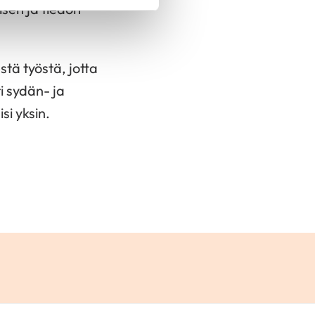
sen ja tiedon
tä työstä, jotta
i sydän- ja
si yksin.