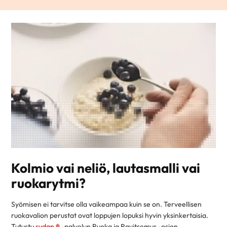
Kolmio vai neliö, lautasmalli vai
ruokarytmi?
Syömisen ei tarvitse olla vaikeampaa kuin se on. Terveellisen
ruokavalion perustat ovat loppujen lopuksi hyvin yksinkertaisia.
Tutustu
sydan.fi
-palvelun Ruoka ja Ravitsemus -osion