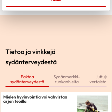
Tietoa ja vinkkejä
sydänterveydestä
Faktaa
Sydänmerkki-
Juttuja j
sydänterveydestä
ruokaohjeita
vertaistarin
Mielen hyvinvointia voi vahvistaa
arjen teoilla