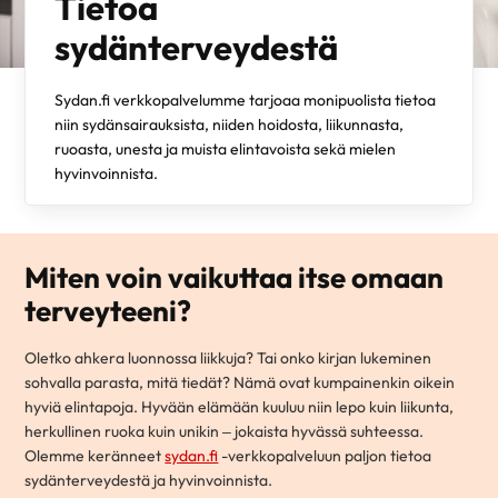
Tietoa
sydänterveydestä
Sydan.fi verkkopalvelumme tarjoaa monipuolista tietoa
niin sydänsairauksista, niiden hoidosta, liikunnasta,
ruoasta, unesta ja muista elintavoista sekä mielen
hyvinvoinnista.
Miten voin vaikuttaa itse omaan
terveyteeni?
Oletko ahkera luonnossa liikkuja? Tai onko kirjan lukeminen
sohvalla parasta, mitä tiedät? Nämä ovat kumpainenkin oikein
hyviä elintapoja. Hyvään elämään kuuluu niin lepo kuin liikunta,
herkullinen ruoka kuin unikin – jokaista hyvässä suhteessa.
Olemme keränneet
sydan.fi
-verkkopalveluun paljon tietoa
sydänterveydestä ja hyvinvoinnista.