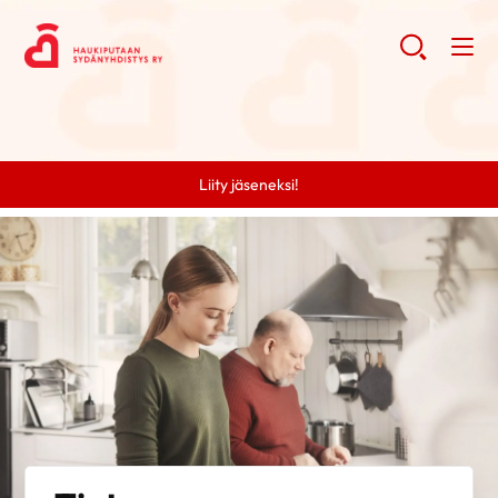
Liity jäseneksi!