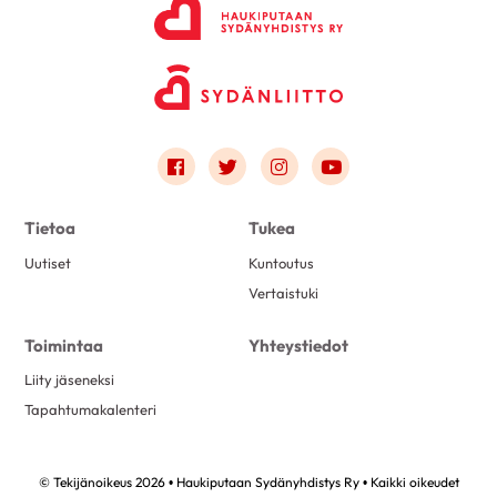
Link to facebook
Link to twitter
Link to instagram
Link to youtube
Tietoa
Tukea
Uutiset
Kuntoutus
Vertaistuki
Toimintaa
Yhteystiedot
Liity jäseneksi
Tapahtumakalenteri
© Tekijänoikeus 2026 • Haukiputaan Sydänyhdistys Ry • Kaikki oikeudet