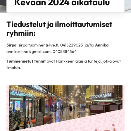
Kevään 2024 aikataulu
Tiedustelut ja ilmoittautumiset
ryhmiin:
Sirpa
, sirpa.tuominen@live.fi, 0415229023 ja/tai
Annika
,
annikarinne@gmail.com, 0405384564
Tummennetut tunnit
ovat Hankkeen alaisia tunteja, jotka ovat
ilmaisia.