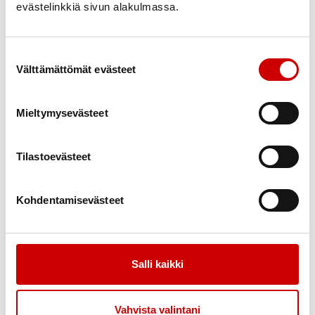
evästelinkkiä sivun alakulmassa.
Alkaen 10.1.2024
Suostumuksen valinta
Välttämättömät evästeet
Mieltymysevästeet
13.00-15.00
Helsinki tutuksi liikkuen ulkoilutapahtuma,
ilmainen/hanke
Tilastoevästeet
Kohdentamisevästeet
Salli kaikki
Vahvista valintani