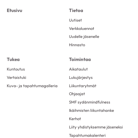
Etusivu
Tietoa
Uutiset
Verkkoluennot
Uudelle jäsenelle
Hinnasto
Tukea
Toimintaa
Kuntoutus
Aikataulut
Vertaistuki
Lukujärjestys
Kuva- ja tapahtumagalleria
Liikuntaryhmät
Ohjaajat
SMF sydänmindfulness
Ikäihmisten liikuntahanke
Kerhot
Liity yhdistyksemme jäseneksi
Tapahtumakalenteri