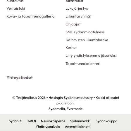
Kuntoutus
Aikataulut
Vertaistuki
Lukujärjestys
Kuva- ja tapahtumagalleria
Liikuntaryhmät
Ohjaajat
SMF sydänmindfulness
Ikäihmisten liikuntahanke
Kerhot
Liity yhdistyksemme jäseneksi
Tapahtumakalenteri
Yhteystiedot
© Tekijänoikeus 2026 • Helsingin Sydänkuntoutus ry • Kaikki oikeudet
pidätetään.
Sydämellä,
Evermade
Sydän.fi
Defi.fi
Neuvokasperhe
Sydänmerkki
Sydänkauppa
Yhdistyspalvelu
Ammattilaisnetti