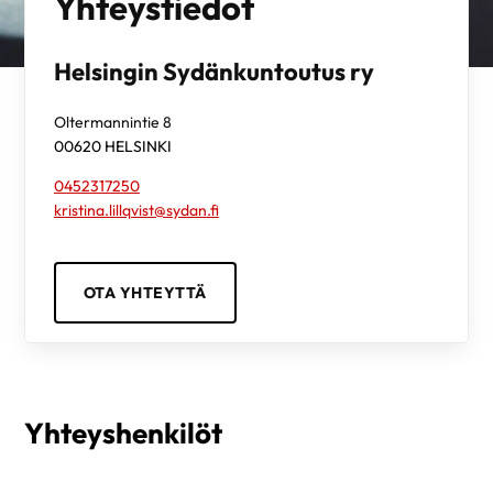
Yhteystiedot
Helsingin Sydänkuntoutus ry
Oltermannintie 8
00620
HELSINKI
0452317250
kristina.lillqvist@sydan.fi
OTA YHTEYTTÄ
Yhteyshenkilöt