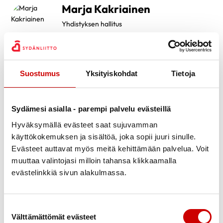
Marja Kakriainen
Yhdistyksen hallitus
0407182259
marja.kakriainen@gmail.com
Tuija Korppas
Suostumus
Yksityiskohdat
Tietoja
Yhdistyksen sihteeri
0505912901
Sydämesi asialla - parempi palvelu evästeillä
sihteeri.hsk@outlook.com
Hyväksymällä evästeet saat sujuvamman
käyttökokemuksen ja sisältöä, joka sopii juuri sinulle.
Leena Lehtelä
Evästeet auttavat myös meitä kehittämään palvelua. Voit
Varajäsen
muuttaa valintojasi milloin tahansa klikkaamalla
0400937169
evästelinkkiä sivun alakulmassa.
leenalehtela49@gmail.com
Kristina Lillqvist
Suostumuksen valinta
Välttämättömät evästeet
Yhdistyksen puheenjohtaja