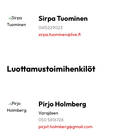
Sirpa Tuominen
0415229023
sirpa.tuominen@live.fi
Luottamustoimihenkilöt
Pirjo Holmberg
Varajäsen
050 5816728
pirjot.holmberg@gmail.com