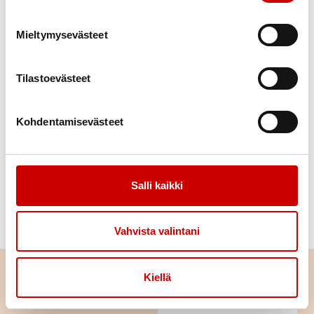
045 2317250
kristina.lillqvist@sydan.fi
Mieltymysevästeet
Risto Maunula
Tilastoevästeet
Yhdistyksen varapuheenjohtaja
0504802573
risto.maunula@live.fi
Kohdentamisevästeet
Eva Ratinen
Yhdistyksen hallitus
Salli kaikki
0505680317
eva.ratinen@gmail.com
Vahvista valintani
Ota yhteyttä
Etunimi
Kiellä
Voit ottaa yhteyttä meihin
oheisella lomakkeella.