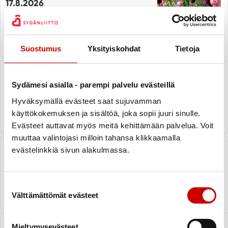
17.8.2026
LUE UUTINEN
Suostumus
Yksityiskohdat
Tietoja
Kesälaitumelle
Sydämesi asialla - parempi palvelu evästeillä
Hyväksymällä evästeet saat sujuvamman
LUE UUTINEN
käyttökokemuksen ja sisältöä, joka sopii juuri sinulle.
Evästeet auttavat myös meitä kehittämään palvelua. Voit
muuttaa valintojasi milloin tahansa klikkaamalla
Sydänterveyden edistämisen
evästelinkkiä sivun alakulmassa.
alueellinen kunniamaininta Keravan
uimahalli Aurinkoiselle
LUE UUTINEN
Suostumuksen valinta
Välttämättömät evästeet
Postitalossa tapahtuu Sydänviikolla!
Mieltymysevästeet