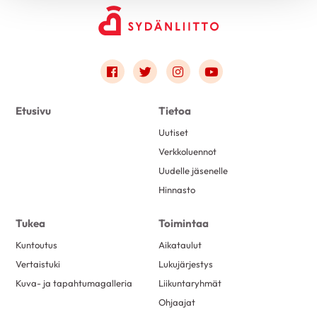
Link to facebook
Link to twitter
Link to instagram
Link to youtube
Etusivu
Tietoa
Uutiset
Verkkoluennot
Uudelle jäsenelle
Hinnasto
Tukea
Toimintaa
Kuntoutus
Aikataulut
Vertaistuki
Lukujärjestys
Kuva- ja tapahtumagalleria
Liikuntaryhmät
Ohjaajat