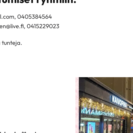
il.com, 0405384564
nen@live.fi, 0415229023
 tunteja.