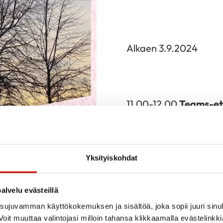
Alkaen 3.9.2024
11.00-12.00
Teams-et
hanke/ilmainen (
09.30-11.00
Padel Pir
mailan ja pallo
Yksityiskohdat
12.00-13.30
SMF 4x M
Kurssi 1 24.9.-15.10.20
alvelu evästeillä
ujuvamman käyttökokemuksen ja sisältöä, joka sopii juuri sinul
oit muuttaa valintojasi milloin tahansa klikkaamalla evästelinkk