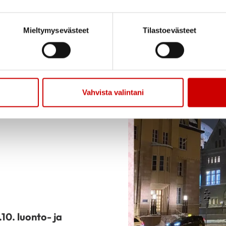
Mieltymysevästeet
Tilastoevästeet
Vahvista valintani
.10.
luonto- ja