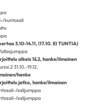
ppa
i-/kuntosali
lto
ppa
kertaa 3.10-14.11, (17.10. EI TUNTIA)
i/allasjumppa
joittelu alkeis 1&2, hanke/ilmainen
urssi 2 31.10.-19.12.
lmainen/hanke
joittelu jatko, hanke/ilmainen
ntosali-/salijumppa
ntosali-/salijumppa