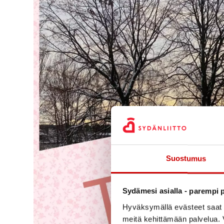
Suostumus
Sydämesi asialla - parempi p
Hyväksymällä evästeet saat s
meitä kehittämään palvelua. V