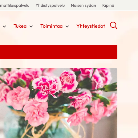
attilaispalvelu
Yhdistyspalvelu
Naisen sydän
Kipinä
Tukea
Toimintaa
Yhteystiedot