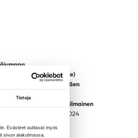
äjumppa,
ilmoittaudu Annikalle)
kkolan halli, 5€/hlö sisältäen
t, hanke
Tietoja
indfulness-kurssi hanke/ilmainen
24 ja Kurssi 2 26.11.-17.12.2024
le. Evästeet auttavat myös
iä sivun alakulmassa.