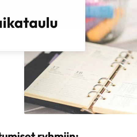
aikataulu
utumiset ryhmiin: