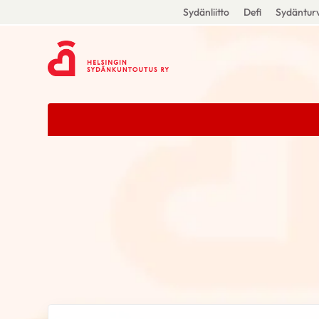
Sydänliitto
Defi
Sydänturv