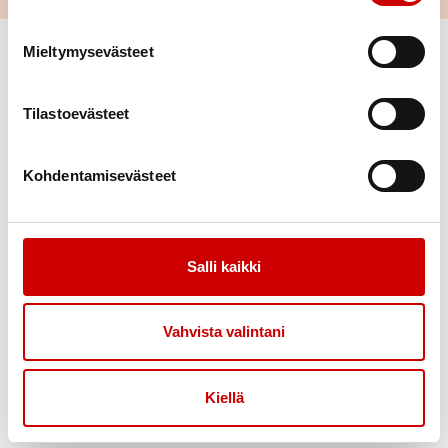
Mieltymysevästeet
Tilastoevästeet
Kohdentamisevästeet
Link to facebook
Link to twitter
Link to instagram
Link to youtube
Etusivu
Tietoa
Salli kaikki
Uutiset
Verkkoluennot
Vahvista valintani
Uudelle jäsenelle
Hinnasto
Kiellä
Tukea
Toimintaa