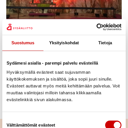
Julkaistu 10.11.2025
Jaa Whatsapp
Jaa Facebook
Jaa Twitter
Jaa Linkedin
Jaa Email
Jaa Print
Suostumus
Yksityiskohdat
Tietoja
Suuri Sydänkonsertti jo 53. kerran
Temppeliaukion kirkossa tiistaina
Sydämesi asialla - parempi palvelu evästeillä
25.11.2025 klo 19.00
Hyväksymällä evästeet saat sujuvamman
käyttökokemuksen ja sisältöä, joka sopii juuri sinulle.
Tilaisuuteen on vapaa pääsy.
Evästeet auttavat myös meitä kehittämään palvelua. Voit
Käsiohjelma maksaa 10 € ja tuotto
muuttaa valintojasi milloin tahansa klikkaamalla
käytetään toimintamme tukemiseksi.
evästelinkkiä sivun alakulmassa.
HSK konsertin käsiohjelma 2025
Suostumuksen valinta
Välttämättömät evästeet