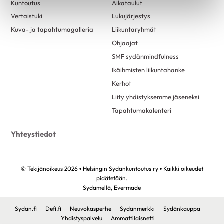
Kuntoutus
Aikataulut
Vertaistuki
Lukujärjestys
Kuva- ja tapahtumagalleria
Liikuntaryhmät
Ohjaajat
SMF sydänmindfulness
Ikäihmisten liikuntahanke
Kerhot
Liity yhdistyksemme jäseneksi
Tapahtumakalenteri
Yhteystiedot
© Tekijänoikeus 2026 • Helsingin Sydänkuntoutus ry • Kaikki oikeudet
pidätetään.
Sydämellä,
Evermade
Sydän.fi
Defi.fi
Neuvokasperhe
Sydänmerkki
Sydänkauppa
Yhdistyspalvelu
Ammattilaisnetti