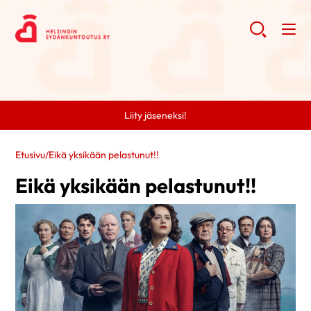
Liity jäseneksi!
Etusivu
/
Eikä yksikään pelastunut!!
Eikä yksikään pelastunut!!