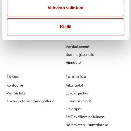
Vahvista valintani
Link to facebook
Link to twitter
Link to instagram
Link to youtube
Kiellä
Etusivu
Tietoa
Uutiset
Verkkoluennot
Uudelle jäsenelle
Hinnasto
Tukea
Toimintaa
Kuntoutus
Aikataulut
Vertaistuki
Lukujärjestys
Kuva- ja tapahtumagalleria
Liikuntaryhmät
Ohjaajat
SMF sydänmindfulness
Ikäihmisten liikuntahanke