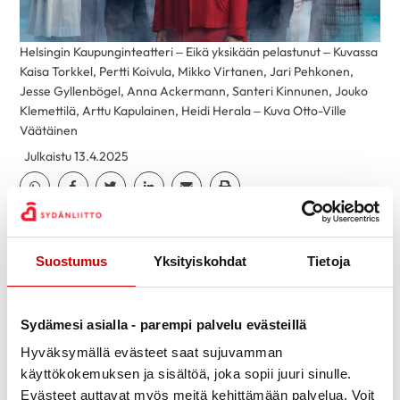
Helsingin Kaupunginteatteri – Eikä yksikään pelastunut – Kuvassa
Kaisa Torkkel, Pertti Koivula, Mikko Virtanen, Jari Pehkonen,
Jesse Gyllenbögel, Anna Ackermann, Santeri Kinnunen, Jouko
Klemettilä, Arttu Kapulainen, Heidi Herala – Kuva Otto-Ville
Väätäinen
Julkaistu 13.4.2025
Jaa Whatsapp
Jaa Facebook
Jaa Twitter
Jaa Linkedin
Jaa Email
Jaa Print
Jännittävä, pelottavan kihelmöivä
esitys Areena -teatterissa 12.4.2025.
Suostumus
Yksityiskohdat
Tietoja
Agatha Christien klassikkodekkari heräsi eloon tai
paremminkin päinvastoin – ainakin näytelmän
Sydämesi asialla - parempi palvelu evästeillä
henkilöiden kohdalla. Taidokas ja jännittävästi
Hyväksymällä evästeet saat sujuvamman
suljettuun tilaan rakennettu esitys.
käyttökokemuksen ja sisältöä, joka sopii juuri sinulle.
Evästeet auttavat myös meitä kehittämään palvelua. Voit
Parikymmentä yhdistyksemme jäsentä varmasti koki