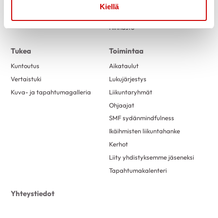
Verkkoluennot
Kiellä
Uudelle jäsenelle
Hinnasto
Tukea
Toimintaa
Kuntoutus
Aikataulut
Vertaistuki
Lukujärjestys
Kuva- ja tapahtumagalleria
Liikuntaryhmät
Ohjaajat
SMF sydänmindfulness
Ikäihmisten liikuntahanke
Kerhot
Liity yhdistyksemme jäseneksi
Tapahtumakalenteri
Yhteystiedot