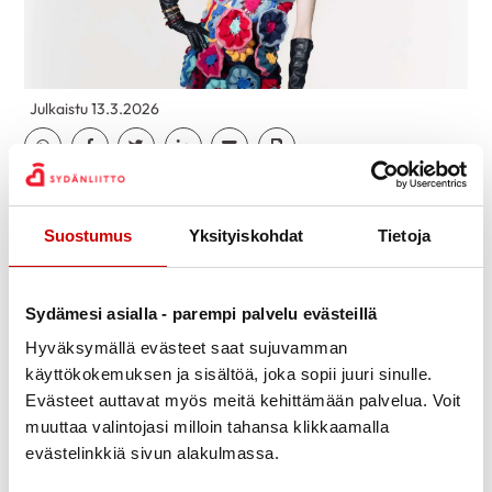
Julkaistu 13.3.2026
Jaa Whatsapp
Jaa Facebook
Jaa Twitter
Jaa Linkedin
Jaa Email
Jaa Print
Aloitamme kevään kaupunkikävelyt
Suostumus
Yksityiskohdat
Tietoja
keskiviikkona 18.3.2026.
Aluksi lounastamme klo 12.00 omakustanteisesti
Kaupungintalolla,
Sydämesi asialla - parempi palvelu evästeillä
käynti Sofiankatu 1, sisäpiha.
Lounaan jälkeen kävelemme Arkkitehtuuri- ja
Hyväksymällä evästeet saat sujuvamman
desingmuseolle.
käyttökokemuksen ja sisältöä, joka sopii juuri sinulle.
Evästeet auttavat myös meitä kehittämään palvelua. Voit
Siellä tutustumme mm. Craft Punk, Pako
Muumilaaksoon ja Utopia nyt – Suomalaisen
muuttaa valintojasi milloin tahansa klikkaamalla
muotoilun ja arkkitehtuurin tarina -näyttelyihin.
evästelinkkiä sivun alakulmassa.
Ilmoittautumiset Sirpa Tuominen, 041