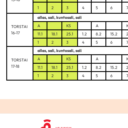
1
2
3
4
5
6
allas, sali, kuntosali, sali
A
KS
A
TORSTAI
16-17
11.1
18.1
25.1
1.2
8.2
15.2
1
2
3
4
5
6
allas, sali, kuntosali, sali
A
KS
A
TORSTAI
17-18
11.1
18.1
25.1
1.2
8.2
15.2
1
2
3
4
5
6