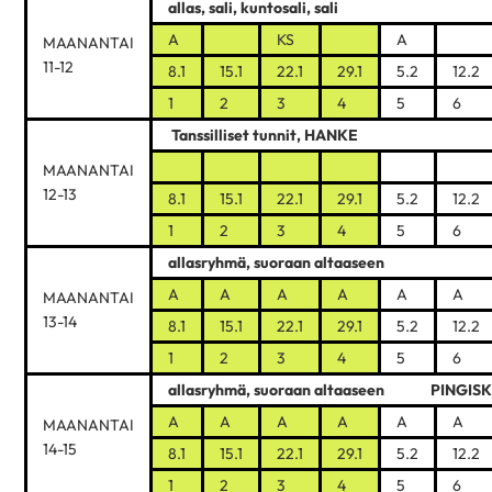
allas, sali, kuntosali, sali
A
KS
A
MAANANTAI
11-12
8.1
15.1
22.1
29.1
5.2
12.2
1
2
3
4
5
6
Tanssilliset tunnit, HANKE
MAANANTAI
12-13
8.1
15.1
22.1
29.1
5.2
12.2
1
2
3
4
5
6
allasryhmä, suoraan altaaseen
A
A
A
A
A
A
MAANANTAI
13-14
8.1
15.1
22.1
29.1
5.2
12.2
1
2
3
4
5
6
allasryhmä, suoraan altaaseen PINGISK
A
A
A
A
A
A
MAANANTAI
14-15
8.1
15.1
22.1
29.1
5.2
12.2
1
2
3
4
5
6