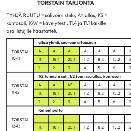
TORSTAIN TARJONTA
TYHJÄ RUUTU = salivoimistelu, A= allas, KS =
kuntosali, KÄV = kävelytesti, 11.4 ja 11.1 kaikille
osallistujille haastattelu
allasryhmä, suoraan altaaseen
A
A
A
A
A
A
TORSTAI
10-11
11.1
18.1
25.1
1.2
8.2
15.2
1
2
3
4
5
6
1/2 tunnista sali, 1/2 tunnissa allas, kuntosali
A
A
KS
A
A
A
TORSTAI
11-12
11.1
18.1
25.1
1.2
8.2
15.2
1
2
3
4
5
6
Kehonhuolto
TORSTAI
12-13
11.1
18.1
25.1
1.2
8.2
15.2