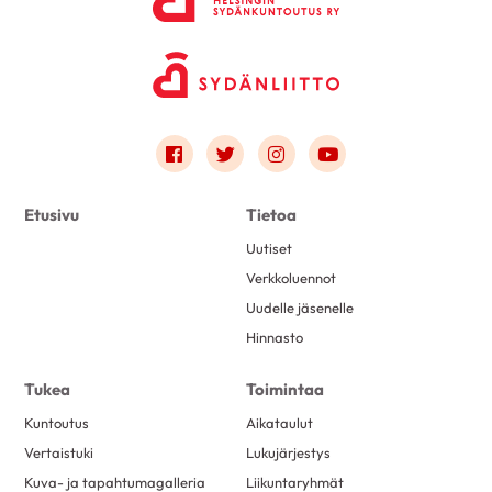
Link to facebook
Link to twitter
Link to instagram
Link to youtube
Etusivu
Tietoa
Uutiset
Verkkoluennot
Uudelle jäsenelle
Hinnasto
Tukea
Toimintaa
Kuntoutus
Aikataulut
Vertaistuki
Lukujärjestys
Kuva- ja tapahtumagalleria
Liikuntaryhmät