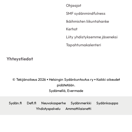
Ohjaajat
SMF sydänmindfulness
Ikäihmisten liikuntahanke
Kerhot
Liity yhdistyksemme jäseneksi
Tapahtumakalenteri
Yhteystiedot
© Tekijänoikeus 2026 • Helsingin Sydänkuntoutus ry • Kaikki oikeudet
pidätetään.
Sydämellä,
Evermade
Sydän.fi
Defi.fi
Neuvokasperhe
Sydänmerkki
Sydänkauppa
Yhdistyspalvelu
Ammattilaisnetti