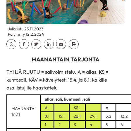
Julkaistu 23.11.2023
Päivitetty 12.2.2024
Jaa Whatsapp
Jaa Facebook
Jaa Twitter
Jaa Linkedin
Jaa Email
Jaa Print
MAANANTAIN TARJONTA
TYHJÄ RUUTU = salivoimistelu, A = allas, KS =
kuntosali, KÄV = kävelytesti 15.4. ja 8.1. kaikille
osallistujille haastattelu
allas, sali, kuntosali, sali
A
KS
A
MAANANTAI
10-11
8.1
15.1
22.1
29.1
5.2
12.2
1
2
3
4
5
6