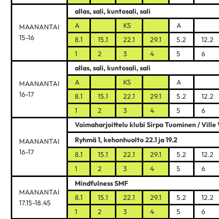
allas, sali, kuntosali, sali
A
KS
A
MAANANTAI
15-16
8.1
15.1
22.1
29.1
5.2
12.2
1
2
3
4
5
6
allas, sali, kuntosali, sali
A
KS
A
MAANANTAI
16-17
8.1
15.1
22.1
29.1
5.2
12.2
1
2
3
4
5
6
Voimaharjoittelu klubi Sirpa Tuominen / Vil
Ryhmä 1, kehonhuolto 22.1 ja 19.2
MAANANTAI
16-17
8.1
15.1
22.1
29.1
5.2
12.2
1
2
3
4
5
6
Mindfulness SMF
MAANANTAI
8.1
15.1
22.1
29.1
5.2
12.2
17.15-18.45
1
2
3
4
5
6