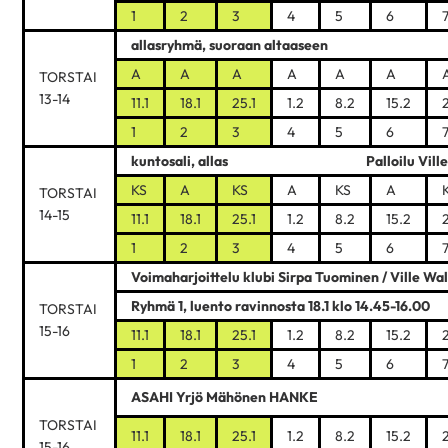
1
2
3
4
5
6
allasryhmä, suoraan altaaseen
A
A
A
A
A
A
TORSTAI
13-14
11.1
18.1
25.1
1.2
8.2
15.2
1
2
3
4
5
6
kuntosali, allas Palloilu Ville W
KS
A
KS
A
KS
A
TORSTAI
14-15
11.1
18.1
25.1
1.2
8.2
15.2
1
2
3
4
5
6
Voimaharjoittelu klubi Sirpa Tuominen / Ville W
Ryhmä 1, luento ravinnosta 18.1 klo 14.45-16.00
TORSTAI
15-16
11.1
18.1
25.1
1.2
8.2
15.2
1
2
3
4
5
6
ASAHI Yrjö Mähönen HANKE
TORSTAI
11.1
18.1
25.1
1.2
8.2
15.2
15-16