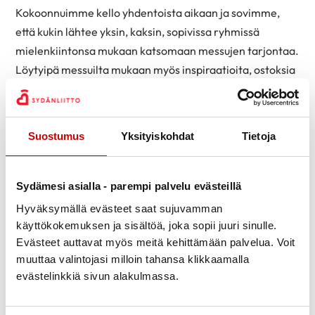
Kokoonnuimme kello yhdentoista aikaan ja sovimme,
että kukin lähtee yksin, kaksin, sopivissa ryhmissä
mielenkiintonsa mukaan katsomaan messujen tarjontaa.
Löytyipä messuilta mukaan myös inspiraatioita, ostoksia
ja kauan haaveiltuja harvinaisuuksia esimerkiksi Viipurin
evakko pelargonian pistokas. Keskimäärin messuilijoille
kertyi reipas 6000 askelta messujen aikana. Kävelyn
Suostumus
Yksityiskohdat
Tietoja
lomassa nautittiin kahveista ja luomutuotteiden
antimista.
Sydämesi asialla - parempi palvelu evästeillä
Hyväksymällä evästeet saat sujuvamman
käyttökokemuksen ja sisältöä, joka sopii juuri sinulle.
Evästeet auttavat myös meitä kehittämään palvelua. Voit
muuttaa valintojasi milloin tahansa klikkaamalla
evästelinkkiä sivun alakulmassa.
Kevättä rinnassa
Pääsiäinen tulossa
Viipurin evakko