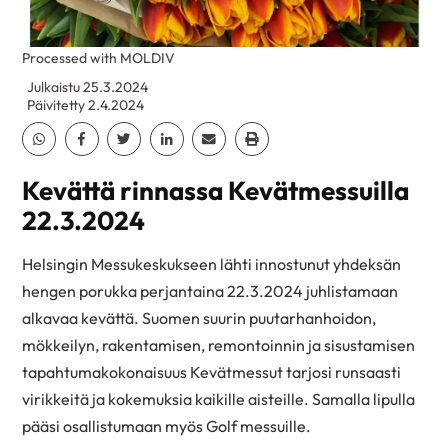
Processed with MOLDIV
Julkaistu 25.3.2024
Päivitetty 2.4.2024
Jaa Whatsapp
Jaa Facebook
Jaa Twitter
Jaa Linkedin
Jaa Email
Jaa Print
Kevättä rinnassa Kevätmessuilla
22.3.2024
Helsingin Messukeskukseen lähti innostunut yhdeksän
hengen porukka perjantaina 22.3.2024 juhlistamaan
alkavaa kevättä. Suomen suurin puutarhanhoidon,
mökkeilyn, rakentamisen, remontoinnin ja sisustamisen
tapahtumakokonaisuus Kevätmessut tarjosi runsaasti
virikkeitä ja kokemuksia kaikille aisteille. Samalla lipulla
pääsi osallistumaan myös Golf messuille.