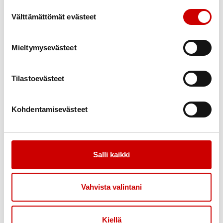
pistokas
Suostumuksen valinta
Välttämättömät evästeet
Mieltymysevästeet
Tilastoevästeet
Ideapiha
Harmoniaa
Kukkaloistoa
Kohdentamisevästeet
Salli kaikki
Vahvista valintani
Ideapiha
Värejä kevääseen
Kahvittelua
Kiellä