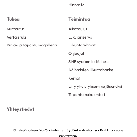
Hinnasto
Tukea
Toimintaa
Kuntoutus
Aikataulut
Vertaistuki
Lukujärjestys
Kuva- ja tapahtumagalleria
Liikuntaryhmät
Ohjaajat
SMF sydänmindfulness
Ikäihmisten liikuntahanke
Kerhot
Liity yhdistyksemme jäseneksi
Tapahtumakalenteri
Yhteystiedot
© Tekijänoikeus 2026 • Helsingin Sydänkuntoutus ry • Kaikki oikeudet
pidätetään.