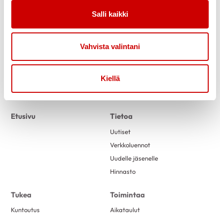
Salli kaikki
Vahvista valintani
Kiellä
Link to facebook
Link to twitter
Link to instagram
Link to youtube
Etusivu
Tietoa
Uutiset
Verkkoluennot
Uudelle jäsenelle
Hinnasto
Tukea
Toimintaa
Kuntoutus
Aikataulut