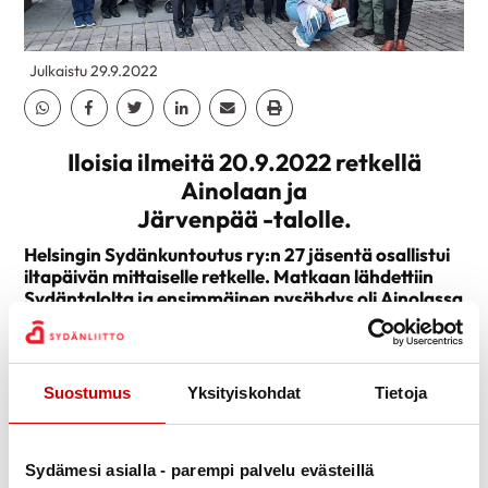
Julkaistu 29.9.2022
Jaa Whatsapp
Jaa Facebook
Jaa Twitter
Jaa Linkedin
Jaa Email
Jaa Print
Iloisia ilmeitä 20.9.2022 retkellä
Ainolaan ja
Järvenpää -talolle.
Helsingin Sydänkuntoutus ry:n 27 jäsentä osallistui
iltapäivän mittaiselle retkelle. Matkaan lähdettiin
Sydäntalolta ja ensimmäinen pysähdys oli Ainolassa
Jean ja Aino Sibeliuksen kodissa, jossa oli myös
lounasmahdollsuus.
Seuraava kohde Järvenpää -talo tarjosi Emmerich
Suostumus
Yksityiskohdat
Tietoja
Kálmánin operetin Mustalaisruhtinatar.
Sydämesi asialla - parempi palvelu evästeillä