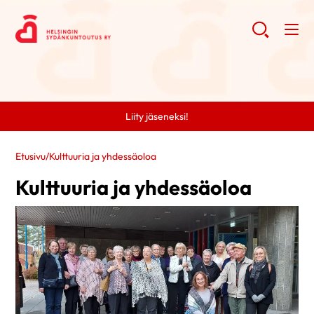
Liity jäseneksi!
Etusivu
/
Kulttuuria ja yhdessäoloa
Kulttuuria ja yhdessäoloa