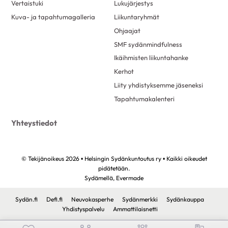
Vertaistuki
Lukujärjestys
Kuva- ja tapahtumagalleria
Liikuntaryhmät
Ohjaajat
SMF sydänmindfulness
Ikäihmisten liikuntahanke
Kerhot
Liity yhdistyksemme jäseneksi
Tapahtumakalenteri
Yhteystiedot
© Tekijänoikeus 2026 • Helsingin Sydänkuntoutus ry • Kaikki oikeudet
pidätetään.
Sydämellä,
Evermade
Sydän.fi
Defi.fi
Neuvokasperhe
Sydänmerkki
Sydänkauppa
Yhdistyspalvelu
Ammattilaisnetti