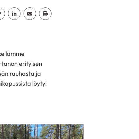
cebook
Jaa Twitter
Jaa Linkedin
Jaa Email
Jaa Print
tkellämme
artanon erityisen
sän rauhasta ja
kapussista löytyi