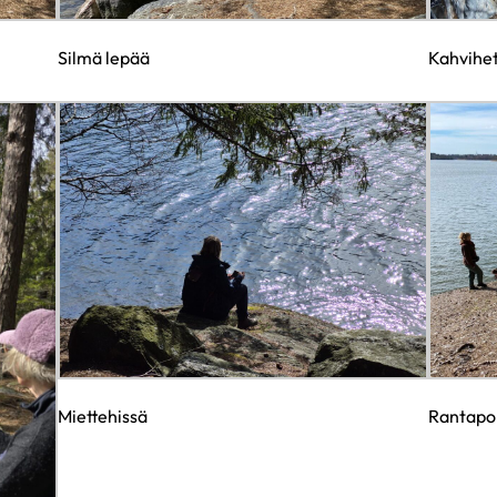
Silmä lepää
Kahvihet
Miettehissä
Rantapol