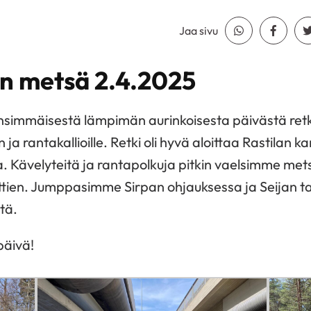
Jaa sivu
Jaa Whatsapp
Jaa Fa
an metsä 2.4.2025
simmäisestä lämpimän aurinkoisesta päivästä re
ja rantakallioille. Retki oli hyvä aloittaa Rastilan k
. Kävelyteitä ja rantapolkuja pitkin vaelsimme met
tien. Jumppasimme Sirpan ohjauksessa ja Seijan tai
tä.
päivä!