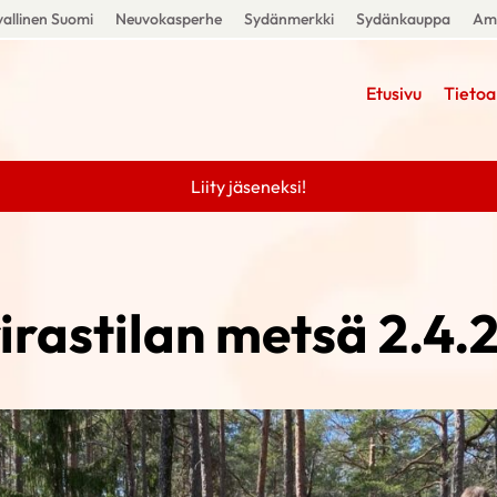
allinen Suomi
Neuvokasperhe
Sydänmerkki
Sydänkauppa
Amm
Etusivu
Tietoa
Liity jäseneksi!
irastilan metsä 2.4.