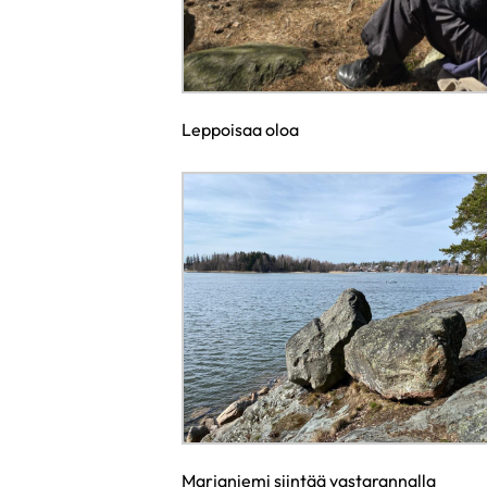
Leppoisaa oloa
Marjaniemi siintää vastarannalla