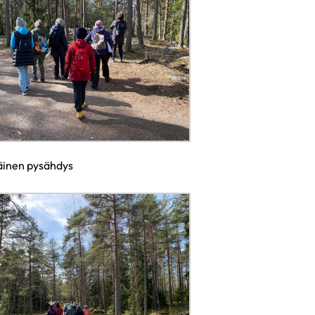
inen pysähdys