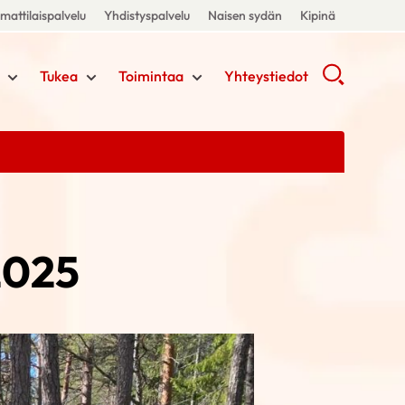
attilaispalvelu
Yhdistyspalvelu
Naisen sydän
Kipinä
Tukea
Toimintaa
Yhteystiedot
2025