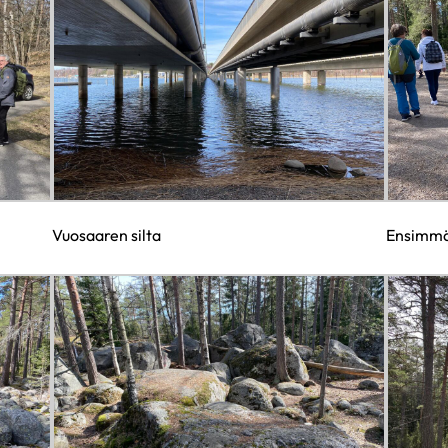
Vuosaaren silta
Ensimmä