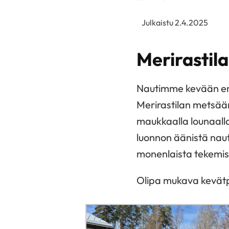
Julkaistu 2.4.2025
Merirastil
Nautimme kevään en
Merirastilan metsään 
maukkaalla lounaalla
luonnon äänistä naut
monenlaista tekemis
Olipa mukava kevät