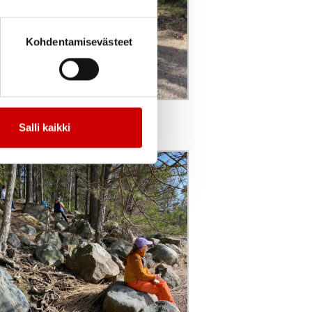
Kohdentamisevästeet
yy
Salli kaikki