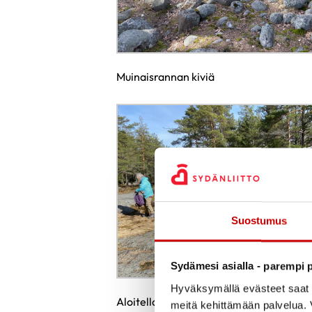
Muinaisrannan kiviä
Suostumus
Sydämesi asialla - parempi p
Hyväksymällä evästeet saat s
Aloitellaan jumppahetkeä
meitä kehittämään palvelua. V