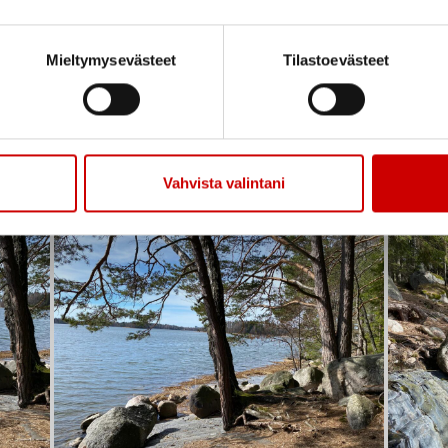
Mieltymysevästeet
Tilastoevästeet
Rantaa kohti
Meri näk
Vahvista valintani