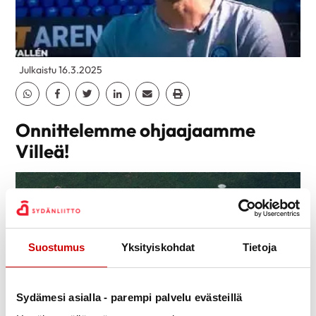
Julkaistu 16.3.2025
Jaa Whatsapp
Jaa Facebook
Jaa Twitter
Jaa Linkedin
Jaa Email
Jaa Print
Onnittelemme ohjaajaamme
Villeä!
Suostumus
Yksityiskohdat
Tietoja
Sydämesi asialla - parempi palvelu evästeillä