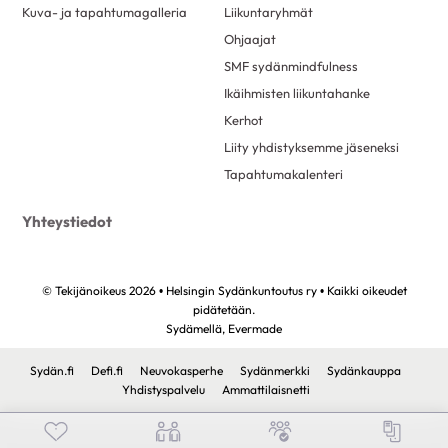
Kuva- ja tapahtumagalleria
Liikuntaryhmät
Ohjaajat
SMF sydänmindfulness
Ikäihmisten liikuntahanke
Kerhot
Liity yhdistyksemme jäseneksi
Tapahtumakalenteri
Yhteystiedot
© Tekijänoikeus 2026 • Helsingin Sydänkuntoutus ry • Kaikki oikeudet
pidätetään.
Sydämellä,
Evermade
Sydän.fi
Defi.fi
Neuvokasperhe
Sydänmerkki
Sydänkauppa
Yhdistyspalvelu
Ammattilaisnetti