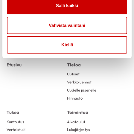
Salli kaikki
Vahvista valintani
Kiellä
Link to facebook
Link to twitter
Link to instagram
Link to youtube
Etusivu
Tietoa
Uutiset
Verkkoluennot
Uudelle jäsenelle
Hinnasto
Tukea
Toimintaa
Kuntoutus
Aikataulut
Vertaistuki
Lukujärjestys