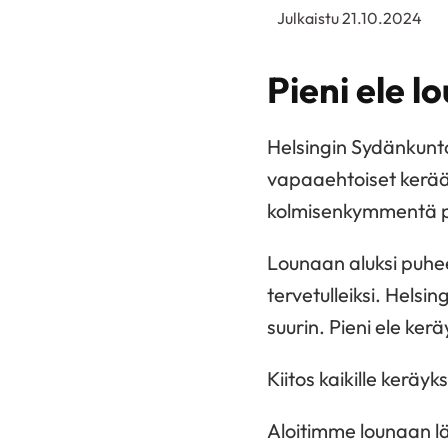
Julkaistu 21.10.2024
Pieni ele l
Helsingin Sydänkunto
vapaaehtoiset kerääj
kolmisenkymmentä p
Lounaan aluksi puhee
tervetulleiksi. Helsi
suurin. Pieni ele ke
Kiitos kaikille keräyks
Aloitimme lounaan l