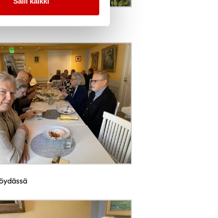
Salli kaikki
herkullista
öydässä