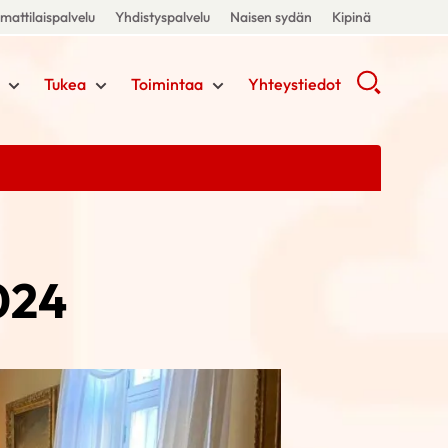
attilaispalvelu
Yhdistyspalvelu
Naisen sydän
Kipinä
Tukea
Toimintaa
Yhteystiedot
2024