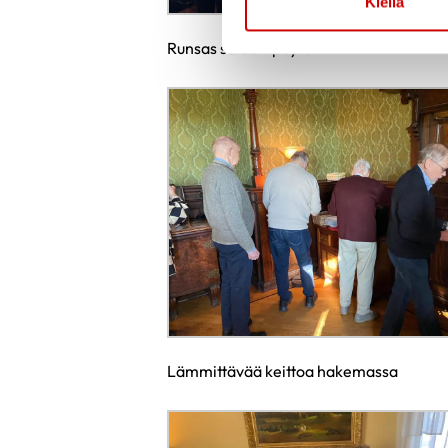
Kiellä
Runsas salaattipöytä
Lämmittävää keittoa hakemassa