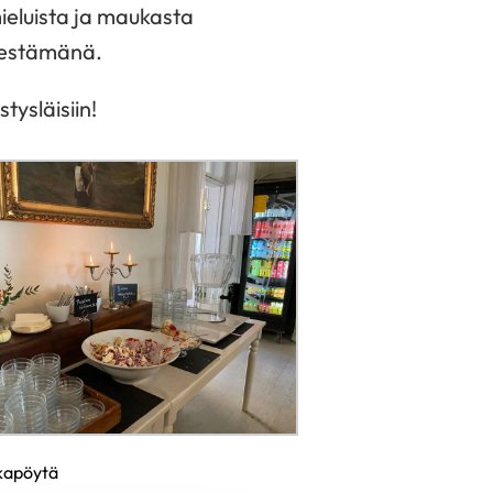
mieluista ja maukasta
äestämänä.
tysläisiin!
kapöytä