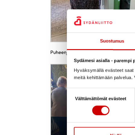
Suostumus
Puheenjohtajamme toivottaa tervetulo
Sydämesi asialla - parempi p
Hyväksymällä evästeet saat s
meitä kehittämään palvelua. V
Suostumuksen valinta
Välttämättömät evästeet