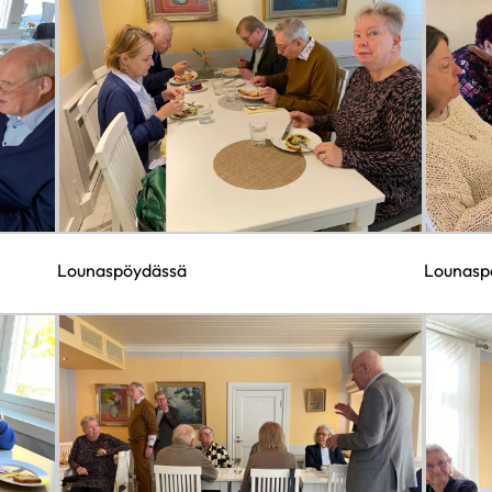
Lounaspöydässä
Lounasp