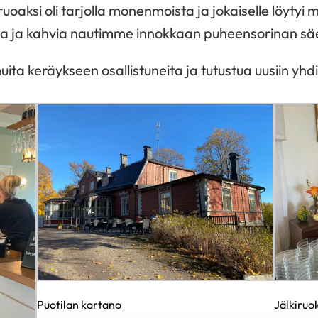
oaksi oli tarjolla monenmoista ja jokaiselle löytyi 
aa ja kahvia nautimme innokkaan puheensorinan s
ta keräykseen osallistuneita ja tutustua uusiin yhdis
Puotilan kartano
Jälkiruo