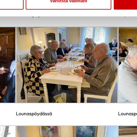
Vahvista valintani
Salaattipöydän antimia
Ah, niin 
Lounaspöydässä
Lounasp