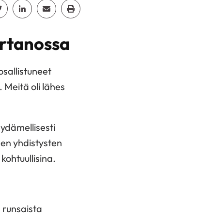
cebook
Jaa Twitter
Jaa Linkedin
Jaa Email
Jaa Print
artanossa
osallistuneet
 Meitä oli lähes
sydämellisesti
ueen yhdistysten
kohtuullisina.
 runsaista