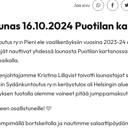
Jaa sivu
Jaa Whatsapp
Jaa Fa
ounas 16.10.2024 Puotilan k
utus ry:n Pieni ele vaalikeräyksiin vuosina 2023-24 
ät nauttivat yhdessä lounasta Puotilan kartanossa.
aikalla.
njohtajamme Kristina Lillqvist toivotti lounastajat 
ngin Sydänkuntoutus ry:n keräystulos oli Helsingin al
räyksen tuotolla olemme voineet pitää jumppamaksut 
een osallistuneille! 🩷
ämpimällä bortskeitolla ja nautimme salaattipöydän