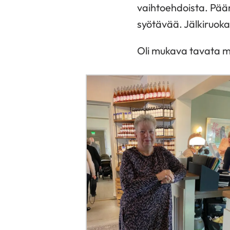
vaihtoehdoista. Pääru
syötävää. Jälkiruok
Oli mukava tavata mui