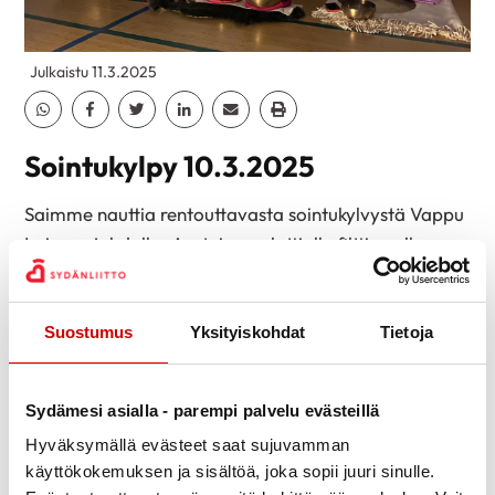
Julkaistu 11.3.2025
Jaa Whatsapp
Jaa Facebook
Jaa Twitter
Jaa Linkedin
Jaa Email
Jaa Print
Sointukylpy 10.3.2025
Saimme nauttia rentouttavasta sointukylvystä Vappu
Laineen johdolla. Asetuimme lattialle filttien alle
makaamaan puolikaaren muotoon ja annoimme
sointujen viedä mennessään. Äänivärähtelyt soljuivat
ilmoille lempeästi ja nautimme jokaisesta hetkestä.
Suostumus
Yksityiskohdat
Tietoja
Sointukylpy on ryhmälle suunniteltu
syvärentoutusmenetelmä, jossa äänimaljojen,
Sydämesi asialla - parempi palvelu evästeillä
gongien ja symbaalien äänillä ja värähtelyllä luodaan
Hyväksymällä evästeet saat sujuvamman
kokonaisvaltaisesti rentouttava äänitila.
käyttökokemuksen ja sisältöä, joka sopii juuri sinulle.