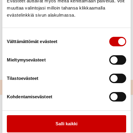
Evästeet auttavat myös meitä kehittämään palvelua. Voit
muuttaa valintojasi milloin tahansa klikkaamalla
evästelinkkiä sivun alakulmassa.
Suostumuksen valinta
Tunti on juuri
Äänimaljat ja gongit
Sydänmalja
Välttämättömät evästeet
päättynyt
Mieltymysevästeet
Tilastoevästeet
Kohdentamisevästeet
Salli kaikki