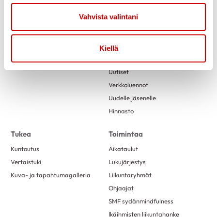
Vahvista valintani
Link to facebook
Link to twitter
Link to instagram
Link to youtube
Kiellä
Etusivu
Tietoa
Uutiset
Verkkoluennot
Uudelle jäsenelle
Hinnasto
Tukea
Toimintaa
Kuntoutus
Aikataulut
Vertaistuki
Lukujärjestys
Kuva- ja tapahtumagalleria
Liikuntaryhmät
Ohjaajat
SMF sydänmindfulness
Ikäihmisten liikuntahanke