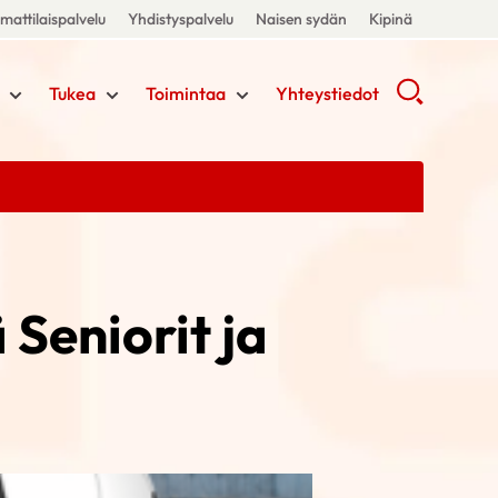
attilaispalvelu
Yhdistyspalvelu
Naisen sydän
Kipinä
Tukea
Toimintaa
Yhteystiedot
Seniorit ja