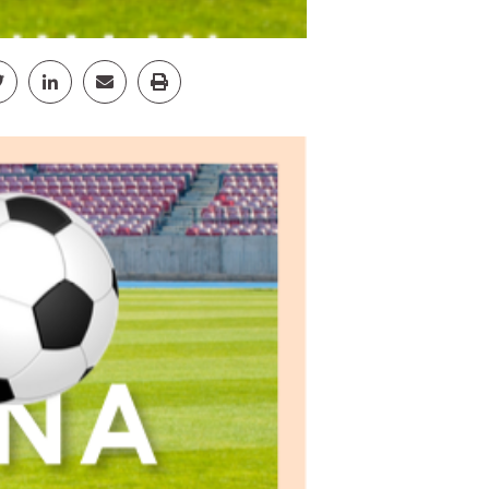
cebook
Jaa Twitter
Jaa Linkedin
Jaa Email
Jaa Print