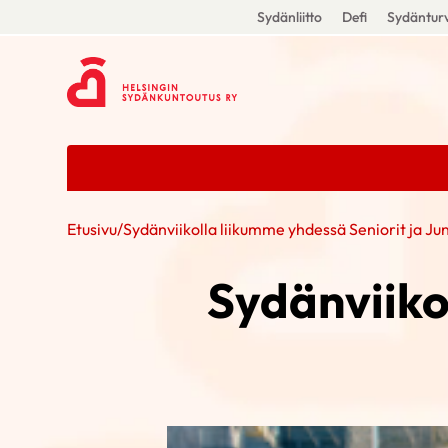
Sydänliitto
Defi
Sydänturv
Etusivu
/
Sydänviikolla liikumme yhdessä Seniorit ja Jun
Sydänviiko