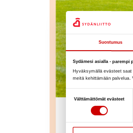
Suostumus
Sydämesi asialla - parempi p
Hyväksymällä evästeet saat s
meitä kehittämään palvelua. V
Suostumuksen valinta
Välttämättömät evästeet