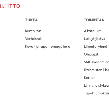
TUKEA
TOIMINTAA
Kuntoutus
Aikataulut
Vertaistuki
Lukujärjestys
Kuva- ja tapahtumagalleria
Liikuntaryhmät
Ohjaajat
SMF sydänmind
Ikäihmisten lii
Kerhot
Liity yhdistyks
Tapahtumakale